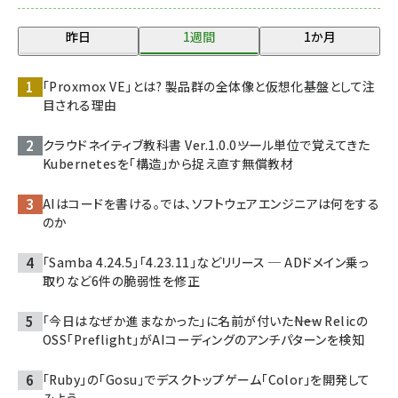
昨日
1週間
1か月
「Proxmox VE」とは? 製品群の全体像と仮想化基盤として注
目される理由
クラウドネイティブ教科書 Ver.1.0.0――ツール単位で覚えてきた
Kubernetesを「構造」から捉え直す無償教材
AIはコードを書ける。では、ソフトウェアエンジニアは何をする
のか
「Samba 4.24.5」「4.23.11」などリリース ─ ADドメイン乗っ
取りなど6件の脆弱性を修正
「今日はなぜか進まなかった」に名前が付いた――New Relicの
OSS「Preflight」がAIコーディングのアンチパターンを検知
「Ruby」の「Gosu」でデスクトップゲーム「Color」を開発して
みよう