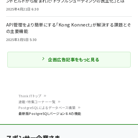
ンドビルドから産まれた「トラブルシューティングの民主化」とは
2025年4月21日 6:30
API管理をより簡単にする「Kong Konnect」が解決する課題とそ
の主要機能
2025年3月5日 5:30
企画広告記事をもっと見る
Think ITトップ
連載・特集コーナー一覧
パ
PostgreSQLによるデータベース構築
最新版PostgreSQLバージョン8.4の機能
ン
く
ず
スポンサー企業さま