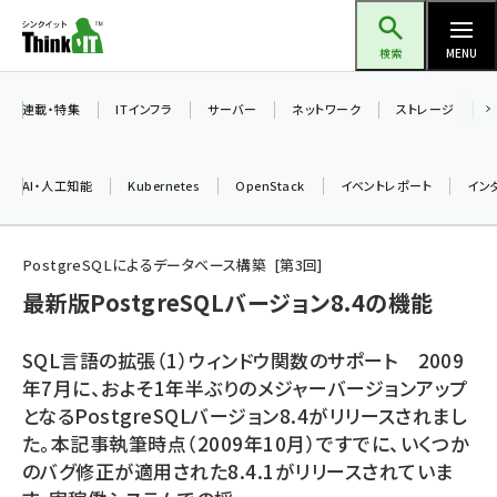
メ
Think IT（シンクイット）
イ
検索
MENU
ン
コ
連載・特集
ITインフラ
サーバー
ネットワーク
ストレージ
ン
テ
AI・人工知能
Kubernetes
OpenStack
イベントレポート
イン
ン
ツ
ai (2486)
に
PostgreSQLによるデータベース構築
第
3
回
加藤銘のチーム貢献～仲間と築いた勝利の絆～ (2308)
移
最新版PostgreSQLバージョン8.4の機能
動
iot女子会 (2273)
SQL言語の拡張（1）ウィンドウ関数のサポート 2009
北海道をのんびり旅する晴山佳須夫のヒント集！ (2025)
年7月に、およそ1年半ぶりのメジャーバージョンアップ
となるPostgreSQLバージョン8.4がリリースされまし
drupal (1947)
た。本記事執筆時点（2009年10月）ですでに、いくつか
genai (1477)
のバグ修正が適用された8.4.1がリリースされていま
abc123 (1352)