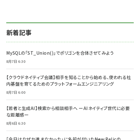
新着記事
MySQLの「ST_Union()」でポリゴンを合体させてみよう
8月7日 6:30
【クラウドネイティブ会議】相手を知ることから始める、使われる社
内基盤を育てるためのプラットフォームエンジニアリング
8月7日 6:00
【若者と生成AI】検索から相談相手へ ーAIネイティブ世代に必要
な距離感ー
8月6日 6:30
「今日はなぜか進まなかった」に名前が付いた――New Relicの