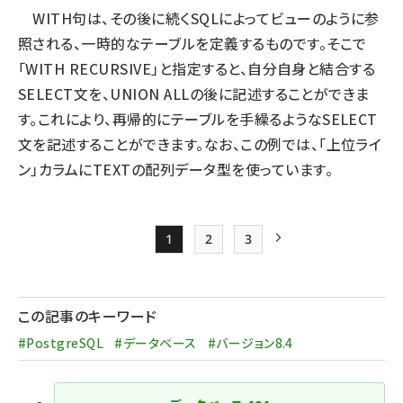
WITH句は、その後に続くSQLによってビューのように参
照される、一時的なテーブルを定義するものです。そこで
「WITH RECURSIVE」と指定すると、自分自身と結合する
SELECT文を、UNION ALLの後に記述することができま
す。これにより、再帰的にテーブルを手繰るようなSELECT
文を記述することができます。なお、この例では、「上位ライ
ン」カラムにTEXTの配列データ型を使っています。
1
2
3
Page
Page
Page
次ページ
ペー
ジ
この記事のキーワード
送
#PostgreSQL
#データベース
#バージョン8.4
り