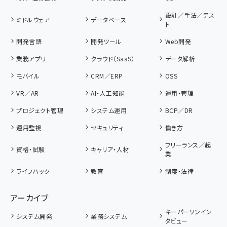
設計／手法／テス
ミドルウェア
データベース
ト
開発言語
開発ツール
Web開発
業務アプリ
クラウド（SaaS）
データ解析
モバイル
CRM／ERP
OSS
VR／AR
AI・人工知能
運用・管理
プロジェクト管理
システム運用
BCP／DR
運用監視
セキュリティ
働き方
フリーランス／起
資格・試験
キャリア・人材
業
ライフハック
教育
制度・法律
アーカイブ
キーパーソンイン
システム開発
業務システム
タビュー