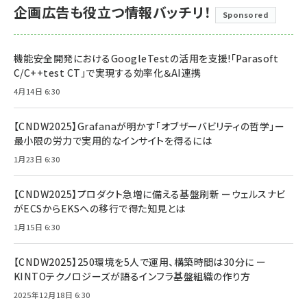
企画広告も役立つ情報バッチリ！
Sponsored
機能安全開発におけるGoogleTestの活用を支援!「Parasoft
C/C++test CT」で実現する効率化＆AI連携
4月14日 6:30
【CNDW2025】Grafanaが明かす「オブザーバビリティの哲学」ー
最小限の労力で実用的なインサイトを得るには
1月23日 6:30
【CNDW2025】プロダクト急増に備える基盤刷新 ーウェルスナビ
がECSからEKSへの移行で得た知見とは
1月15日 6:30
【CNDW2025】250環境を5人で運用、構築時間は30分に ー
KINTOテクノロジーズが語るインフラ基盤組織の作り方
2025年12月18日 6:30