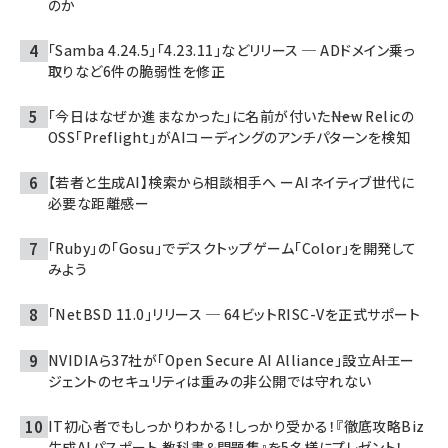
のか
「Samba 4.24.5」「4.23.11」などリリース ─ ADドメイン乗っ
取りなど6件の脆弱性を修正
「今日はなぜか進まなかった」に名前が付いた――New Relicの
OSS「Preflight」がAIコーディングのアンチパターンを検知
【若者と生成AI】検索から相談相手へ ーAIネイティブ世代に
必要な距離感ー
「Ruby」の「Gosu」でデスクトップゲーム「Color」を開発して
みよう
「NetBSD 11.0」リリース ─ 64ビットRISC-Vを正式サポート
NVIDIAら37社が「Open Secure AI Alliance」設立――AIエー
ジェントのセキュリティは重みの非公開では守れない
IT初心者でもしっかりわかる！しっかり受かる！『徹底攻略Biz
生成AIパスポート 教科書＆問題集』を5名様にプレゼント！