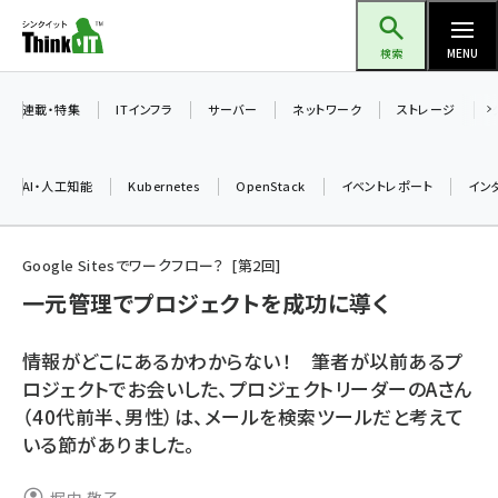
メ
Think IT（シンクイット）
イ
検索
MENU
ン
コ
連載・特集
ITインフラ
サーバー
ネットワーク
ストレージ
ン
テ
AI・人工知能
Kubernetes
OpenStack
イベントレポート
イン
ン
ツ
ai (2508)
に
Google Sitesでワークフロー？
第
2
回
加藤銘のチーム貢献～仲間と築いた勝利の絆～ (2329)
移
一元管理でプロジェクトを成功に導く
動
iot女子会 (2295)
情報がどこにあるかわからない！ 筆者が以前あるプ
北海道をのんびり旅する晴山佳須夫のヒント集！ (2050)
ロジェクトでお会いした、プロジェクトリーダーのAさん
（40代前半、男性）は、メールを検索ツールだと考えて
drupal (1966)
いる節がありました。
genai (1494)
abc123 (1371)