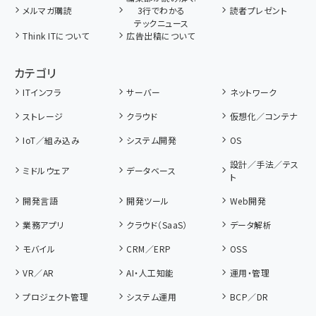
メルマガ購読
3行でわかる
読者プレゼント
テックニュース
Think ITについて
広告出稿について
カテゴリ
ITインフラ
サーバー
ネットワーク
ストレージ
クラウド
仮想化／コンテナ
IoT／組み込み
システム開発
OS
設計／手法／テス
ミドルウェア
データベース
ト
開発言語
開発ツール
Web開発
業務アプリ
クラウド（SaaS）
データ解析
モバイル
CRM／ERP
OSS
VR／AR
AI・人工知能
運用・管理
プロジェクト管理
システム運用
BCP／DR