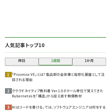
人気記事トップ10
昨日
1週間
1か月
「Proxmox VE」とは? 製品群の全体像と仮想化基盤として注
目される理由
クラウドネイティブ教科書 Ver.1.0.0――ツール単位で覚えてきた
Kubernetesを「構造」から捉え直す無償教材
AIはコードを書ける。では、ソフトウェアエンジニアは何をする