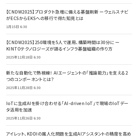
【CNDW2025】プロダクト急増に備える基盤刷新 ーウェルスナビ
がECSからEKSへの移行で得た知見とは
1月15日 6:30
【CNDW2025】250環境を5人で運用、構築時間は30分に ー
KINTOテクノロジーズが語るインフラ基盤組織の作り方
2025年12月18日 6:30
新たな自動化で熱視線！ AIエージェントの「推論能力」を支える2
つのコンポーネントとは？
2025年11月28日 6:30
IoTに生成AIを掛け合わせる「AI-driven IoT」で現場のIoTデー
タ活用を加速
2025年11月26日 6:30
アイレット、KDDIの属人化問題を生成AIアシスタントの精度を高め