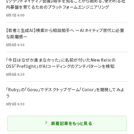
【クラウドネイティブ会議】相手を知ることから始める、使われる社
内基盤を育てるためのプラットフォームエンジニアリング
8月7日 6:00
【若者と生成AI】検索から相談相手へ ーAIネイティブ世代に必要
な距離感ー
8月6日 6:30
「今日はなぜか進まなかった」に名前が付いた――New Relicの
OSS「Preflight」がAIコーディングのアンチパターンを検知
8月6日 6:20
「Ruby」の「Gosu」でデスクトップゲーム「Color」を開発してみよ
う
8月5日 6:30
新着記事をもっと見る