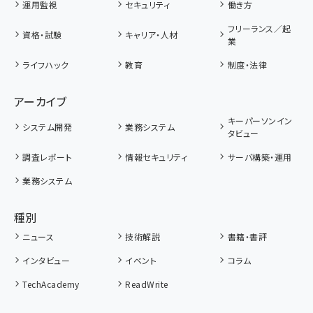
運用監視
セキュリティ
働き方
フリーランス／起
資格・試験
キャリア・人材
業
ライフハック
教育
制度・法律
アーカイブ
キーパーソンイン
システム開発
業務システム
タビュー
調査レポート
情報セキュリティ
サーバ構築・運用
業務システム
種別
ニュース
技術解説
書籍・書評
インタビュー
イベント
コラム
TechAcademy
ReadWrite