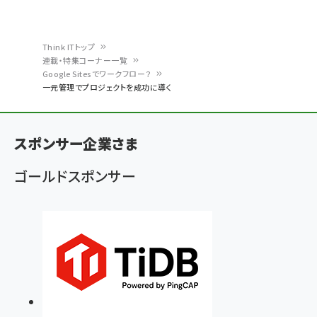
Think ITトップ
連載・特集コーナー一覧
パ
Google Sitesでワークフロー？
一元管理でプロジェクトを成功に導く
ン
く
ず
スポンサー企業さま
ゴールドスポンサー