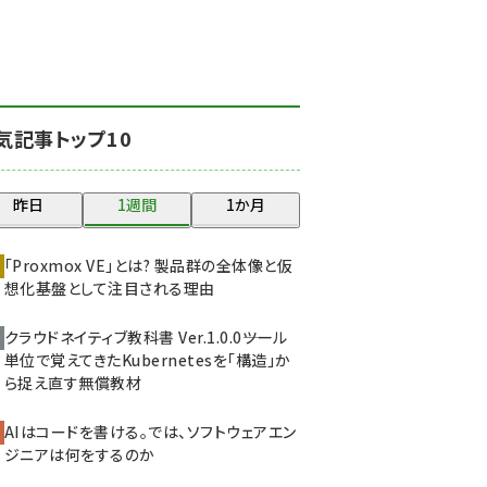
北海道をのんびり旅する
晴山佳須夫のヒント集！
(2037)
drupal (1956)
気記事トップ10
genai (1484)
abc123 (1360)
昨日
1週間
1か月
ai crunch (1355)
「Proxmox VE」とは? 製品群の全体像と仮
想化基盤として注目される理由
クラウドネイティブ教科書 Ver.1.0.0――ツール
単位で覚えてきたKubernetesを「構造」か
ら捉え直す無償教材
AIはコードを書ける。では、ソフトウェアエン
ジニアは何をするのか