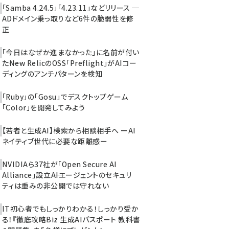
「Samba 4.24.5」「4.23.11」などリリース ─
ADドメイン乗っ取りなど6件の脆弱性を修
正
「今日はなぜか進まなかった」に名前が付い
た――New RelicのOSS「Preflight」がAIコー
ディングのアンチパターンを検知
「Ruby」の「Gosu」でデスクトップゲーム
「Color」を開発してみよう
【若者と生成AI】検索から相談相手へ ーAI
ネイティブ世代に必要な距離感ー
NVIDIAら37社が「Open Secure AI
Alliance」設立――AIエージェントのセキュリ
ティは重みの非公開では守れない
IT初心者でもしっかりわかる！しっかり受か
る！『徹底攻略Biz 生成AIパスポート 教科書