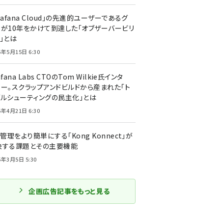
rafana Cloud」の先進的ユーザーであるグ
ーが10年をかけて到達した「オブザーバービリ
」とは
5年5月15日 6:30
afana Labs CTOのTom Wilkie氏インタ
ュー。スクラップアンドビルドから産まれた「ト
ブルシューティングの民主化」とは
5年4月21日 6:30
I管理をより簡単にする「Kong Konnect」が
決する課題とその主要機能
5年3月5日 5:30
企画広告記事をもっと見る