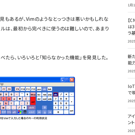
1月1
見もあるが、Vimのようなとっつきは悪いかもしれな
【C
は3
ルは、最初から完ぺきに使うのは難しいので、あまり
ラ
202
新
たら、いろいろと「知らなかった機能」を発見した。
能
202
Io
で
202
アイ
ン
202