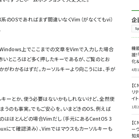
系のOSであればまず間違いなくVim（がなくてもvi）
企
。
S
機能
indows上でここまでの文章をVimで入力した場合
援!
赤いところほど多く押したキーであるが、ご覧のとお
化＆
むかがわかるはずだ。カーソルキーより向こうには、手が
4月1
【C
リ
ルキーとか、使う必要はないかもしれないけど、全然使
イ
1月2
まうのも事実。でもご安心を。いまどきのOS、例えば
のはほとんどの場合Vimだし（手元にあるCentOS 3
【
oo Linuxにて確認済み）、Vimではマウスもカーソルキーも
ー
知