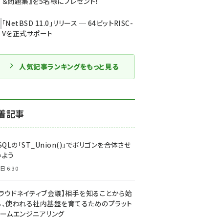
＆問題集』を5名様にプレゼント！
「NetBSD 11.0」リリース ─ 64ビットRISC-
Vを正式サポート
人気記事ランキングをもっと見る
着記事
SQLの「ST_Union()」でポリゴンを合体させ
みよう
日 6:30
クラウドネイティブ会議】相手を知ることから始
る、使われる社内基盤を育てるためのプラット
ォームエンジニアリング