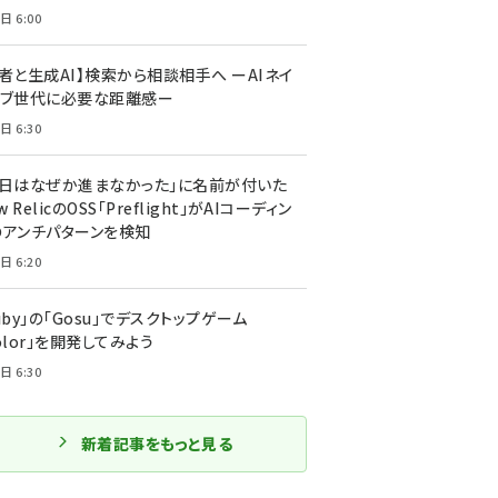
日 6:00
者と生成AI】検索から相談相手へ ーAIネイ
ィブ世代に必要な距離感ー
日 6:30
今日はなぜか進まなかった」に名前が付いた
New RelicのOSS「Preflight」がAIコーディン
のアンチパターンを検知
日 6:20
uby」の「Gosu」でデスクトップゲーム
olor」を開発してみよう
日 6:30
新着記事をもっと見る