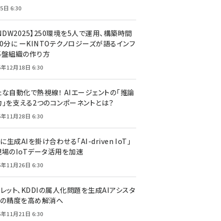
5日 6:30
NDW2025】250環境を5人で運用、構築時間
0分に ーKINTOテクノロジーズが語るインフ
基盤組織の作り方
5年12月18日 6:30
たな自動化で熱視線！ AIエージェントの「推論
力」を支える2つのコンポーネントとは？
5年11月28日 6:30
Tに生成AIを掛け合わせる「AI-driven IoT」
現場のIoTデータ活用を加速
5年11月26日 6:30
レット、KDDIの属人化問題を生成AIアシスタ
トの精度を高め解消へ
5年11月21日 6:30