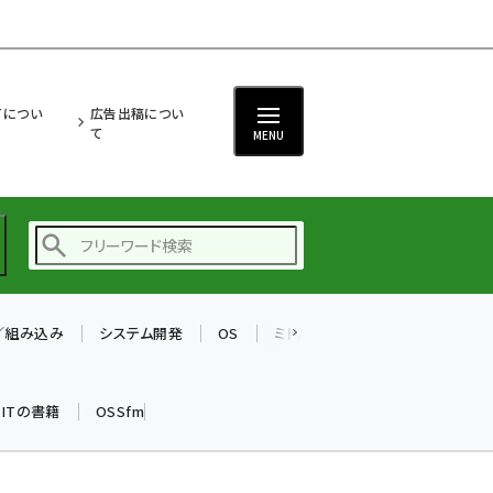
ITについ
広告出稿につい
て
MENU
T／組み込み
システム開発
OS
ミドルウェア
データベース
ai (2497)
加藤銘のチーム貢献～
k ITの書籍
OSSfm
仲間と築いた勝利の絆～
(2315)
iot女子会 (2281)