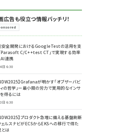
画広告も役立つ情報バッチリ！
ponsored
安全開発におけるGoogleTestの活用を支
「Parasoft C/C++test CT」で実現する効率
AI連携
4日 6:30
NDW2025】Grafanaが明かす「オブザーバビ
ティの哲学」ー最小限の労力で実用的なインサ
トを得るには
3日 6:30
CNDW2025】プロダクト急増に備える基盤刷新
ウェルスナビがECSからEKSへの移行で得た
見とは