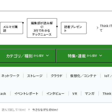
（シンクイット）
編集部が読み解
Think 
メルマガ購
く!
読者プレゼン
て
読
3行でわかる
ト
テックニュース
カテゴリ／種別
特集・連載
から探す
から探す
ネットワーク
ストレージ
クラウド
仮想化／コンテナ
Io
tack
イベントレポート
インタビュー
VR
マンガ
Thin
読んで試して！Vim！
今さらながらのVim！