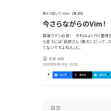
パ
読んで試して！Vim！
第
2
回
ン
今さらながらのVim！
く
ず
肩凝りマン必見！ それはよく行く整骨
ら言うには「萩原さん（僕のこと）って
てないですよねえ」と。
萩原 佳明
2008年8月18日 20:00
シェア
ポスト
はてブ
目次