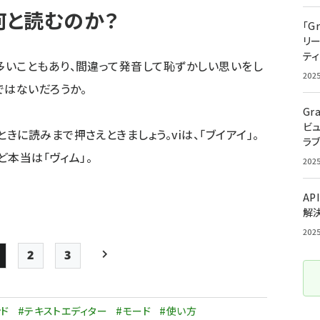
は何と読むのか？
「G
リ
ティ
いこともあり、間違って発音して恥ずかしい思いをし
202
ではないだろうか。
Gr
ビ
読みまで押さえときましょう。viは、「ブイアイ」。
ラ
ど本当は「ヴィム」。
202
AP
解
202
2
3
Page
Page
Page
次ページ
ペー
ジ
ンド
#テキストエディター
#モード
#使い方