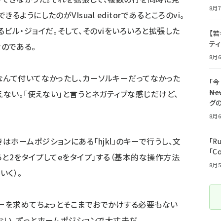
8月7
ようにしたのがVIsual editorであるところのvi。
ビル・ジョイだ。そして、そのviをいろいろと拡張した
【若
テ
mなのである。
8月6
んて付いてなかったし、カーソルキーだってなかった
「
――
えない。「使えない」と言うとネガティブな感じだけど、
グ
8月6
ホームポジションにある「hjkl」のキーで行うし、文
「R
「C
あと2をタイプしてeをタイプ」する（基本的な操作方法
8月5
いく）。
ーを求めてちょっとそこまでおでかけする必要もない
ない。ずっとホームポジションで大丈夫だ。