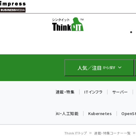
メ
イ
ソフト開発
Think IT
ン
企業IT
コ
製品導入
ン
Web担当者
EC担当者
テ
IoT・AI
ン
DCクラウド
人気／注目
から探す
研究・調査
ツ
エネルギー
に
ドローン
移
連載・特集
ITインフラ
サーバー
教育講座
動
AI・人工知能
Kubernetes
OpenS
Think ITトップ
連載・特集コーナー一覧