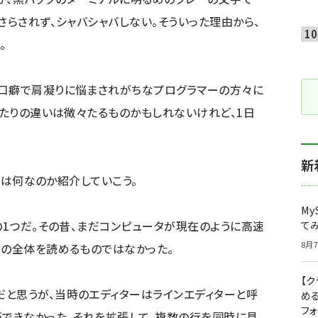
さらされず、シャバシャバしない。そういった理由から、
。
口癖で肩凝りに悩まされがちなプログラマーの方々に
あたりの違いは微々たるものかもしれないけれど、1日
新
）とは何なのか紹介していこう。
My
の1つだ。その昔、まだコンピュータが現在のように高速
て
8月7
ルの全体を読めるものではなかった。
【
と思うが、当時のエディターはラインエディターと呼
め
フ
ができなかった。それを拡張して、複数の行を同時に見