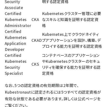
Security
明する認定資格
Associate
Certified
Kubernetesクラスター管理に必要
Kubernetes
CKA
なスキルと知識を証明する認定資
Administrator
格
Certified
Kubernetes上でクラウドネイティ
Kubernetes
CKAD
ブアプリケーションを設計、構築、デ
Application
プロイする能力を証明する認定資格
Developer
Certified
コンテナベースのアプリケーション
Kubernetes
やKubernetesクラスターのセキュ
CKS
Security
リティを確保する能力を証明する認
Specialist
定資格
なお、5つの認定資格の有効期限は2年間で、
Kubestronautに認定されるには5つすべての認定資格が
有効な状態である必要があります。詳しくは
公式ページ
を
ご覧ください。