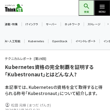
メ
Think IT（シンクイット）
イ
検索
MENU
ン
コ
連載・特集
ITインフラ
サーバー
ネットワーク
ストレージ
ン
テ
AI・人工知能
Kubernetes
OpenStack
イベントレポート
イン
ン
ツ
ai (2508)
に
テクニカルレポート
第
19
回
加藤銘のチーム貢献～仲間と築いた勝利の絆～ (2329)
移
Kubernetes資格の完全制覇を証明する
動
「Kubestronaut」とはどんな人?
iot女子会 (2295)
北海道をのんびり旅する晴山佳須夫のヒント集！ (2050)
本記事では、Kubernetesの資格を全て取得すると得
drupal (1966)
られる称号「Kubestronaut」について紹介します。
genai (1494)
松田 元輝 (まつだ げんき)
abc123 (1371)