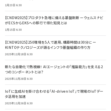
1月23日 6:30
【CNDW2025】プロダクト急増に備える基盤刷新 ーウェルスナビ
がECSからEKSへの移行で得た知見とは
1月15日 6:30
【CNDW2025】250環境を5人で運用、構築時間は30分に ー
KINTOテクノロジーズが語るインフラ基盤組織の作り方
2025年12月18日 6:30
新たな自動化で熱視線！ AIエージェントの「推論能力」を支える2
つのコンポーネントとは？
2025年11月28日 6:30
IoTに生成AIを掛け合わせる「AI-driven IoT」で現場のIoTデー
タ活用を加速
2025年11月26日 6:30