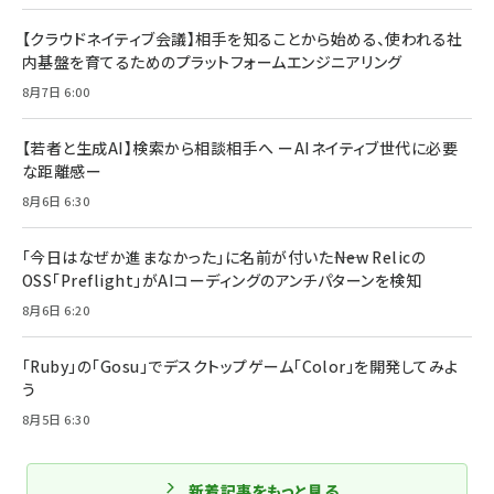
【クラウドネイティブ会議】相手を知ることから始める、使われる社
内基盤を育てるためのプラットフォームエンジニアリング
8月7日 6:00
【若者と生成AI】検索から相談相手へ ーAIネイティブ世代に必要
な距離感ー
8月6日 6:30
「今日はなぜか進まなかった」に名前が付いた――New Relicの
OSS「Preflight」がAIコーディングのアンチパターンを検知
8月6日 6:20
「Ruby」の「Gosu」でデスクトップゲーム「Color」を開発してみよ
う
8月5日 6:30
新着記事をもっと見る