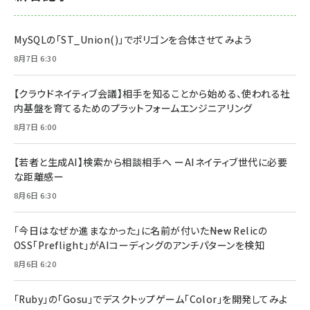
MySQLの「ST_Union()」でポリゴンを合体させてみよう
8月7日 6:30
【クラウドネイティブ会議】相手を知ることから始める、使われる社
内基盤を育てるためのプラットフォームエンジニアリング
8月7日 6:00
【若者と生成AI】検索から相談相手へ ーAIネイティブ世代に必要
な距離感ー
8月6日 6:30
「今日はなぜか進まなかった」に名前が付いた――New Relicの
OSS「Preflight」がAIコーディングのアンチパターンを検知
8月6日 6:20
「Ruby」の「Gosu」でデスクトップゲーム「Color」を開発してみよ