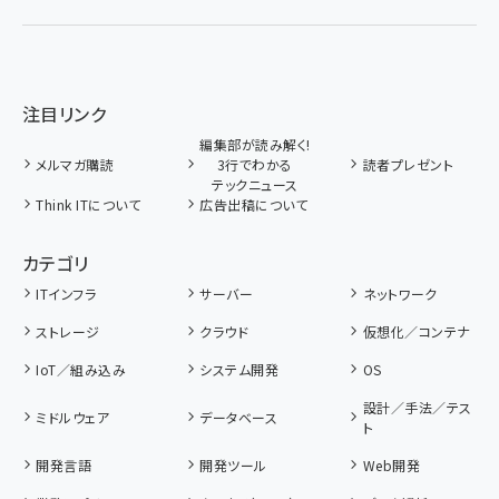
注目リンク
編集部が読み解く!
メルマガ購読
3行でわかる
読者プレゼント
テックニュース
Think ITについて
広告出稿について
カテゴリ
ITインフラ
サーバー
ネットワーク
ストレージ
クラウド
仮想化／コンテナ
IoT／組み込み
システム開発
OS
設計／手法／テス
ミドルウェア
データベース
ト
開発言語
開発ツール
Web開発