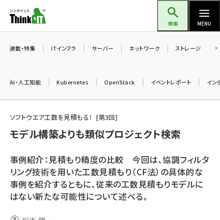
メ
Think IT（シンクイット）
イ
検索
MENU
ン
コ
連載・特集
ITインフラ
サーバー
ネットワーク
ストレージ
ン
テ
AI・人工知能
Kubernetes
OpenStack
イベントレポート
イン
ン
ツ
ai (2508)
に
ソフトウエア工数を見積もる！
第
3
回
加藤銘のチーム貢献～仲間と築いた勝利の絆～ (2329)
移
モデル構築よりも類似プロジェクト検索
動
iot女子会 (2295)
事例紹介：見積もり精度の比較 今回は、協調フィルタ
北海道をのんびり旅する晴山佳須夫のヒント集！ (2050)
リング技術を用いた工数見積もり（CF法）の具体的な
事例を紹介するともに、従来の工数見積もりモデルに
drupal (1966)
はない新たな可能性について述べる。
genai (1494)
abc123 (1371)