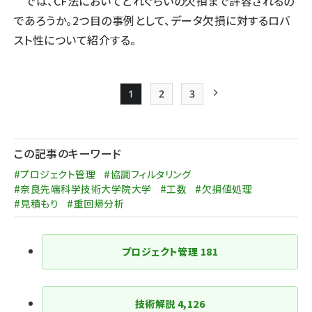
では、CF法においてどれぐらいの欠損まで許容されるの
であろうか。2つ目の事例として、データ欠損に対するロバ
スト性について紹介する。
1
2
3
Page
Page
Page
次ページ
ペー
ジ
この記事のキーワード
送
#プロジェクト管理
#協調フィルタリング
り
#奈良先端科学技術大学院大学
#工数
#欠損値処理
#見積もり
#重回帰分析
プロジェクト管理
181
技術解説
4,126