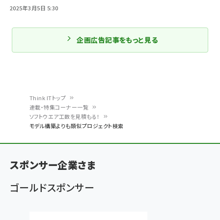
2025年3月5日 5:30
企画広告記事をもっと見る
Think ITトップ
連載・特集コーナー一覧
パ
ソフトウエア工数を見積もる！
モデル構築よりも類似プロジェクト検索
ン
く
ず
スポンサー企業さま
ゴールドスポンサー