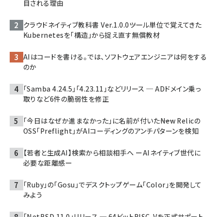
目される理由
クラウドネイティブ教科書 Ver.1.0.0――ツール単位で覚えてきた
Kubernetesを「構造」から捉え直す無償教材
AIはコードを書ける。では、ソフトウェアエンジニアは何をする
のか
「Samba 4.24.5」「4.23.11」などリリース ─ ADドメイン乗っ
取りなど6件の脆弱性を修正
「今日はなぜか進まなかった」に名前が付いた――New Relicの
OSS「Preflight」がAIコーディングのアンチパターンを検知
【若者と生成AI】検索から相談相手へ ーAIネイティブ世代に
必要な距離感ー
「Ruby」の「Gosu」でデスクトップゲーム「Color」を開発して
みよう
「NetBSD 11.0」リリース ─ 64ビットRISC-Vを正式サポート