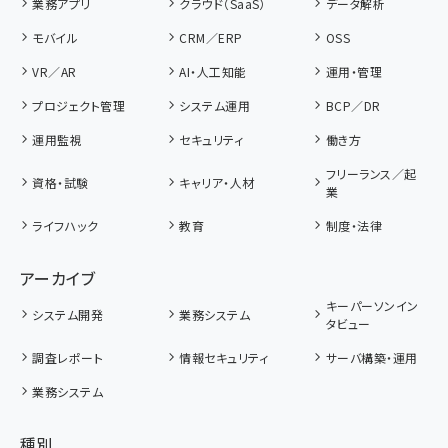
業務アプリ
クラウド（SaaS）
データ解析
モバイル
CRM／ERP
OSS
VR／AR
AI・人工知能
運用・管理
プロジェクト管理
システム運用
BCP／DR
運用監視
セキュリティ
働き方
フリーランス／起
資格・試験
キャリア・人材
業
ライフハック
教育
制度・法律
アーカイブ
キーパーソンイン
システム開発
業務システム
タビュー
調査レポート
情報セキュリティ
サーバ構築・運用
業務システム
種別