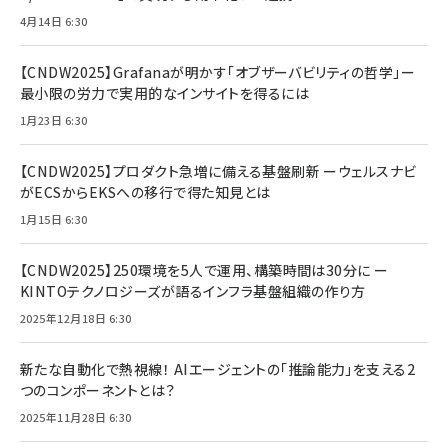
4月14日 6:30
【CNDW2025】Grafanaが明かす「オブザーバビリティの哲学」ー
最小限の労力で実用的なインサイトを得るには
1月23日 6:30
【CNDW2025】プロダクト急増に備える基盤刷新 ーウェルスナビ
がECSからEKSへの移行で得た知見とは
1月15日 6:30
【CNDW2025】250環境を5人で運用、構築時間は30分に ー
KINTOテクノロジーズが語るインフラ基盤組織の作り方
2025年12月18日 6:30
新たな自動化で熱視線！ AIエージェントの「推論能力」を支える2
つのコンポーネントとは？
2025年11月28日 6:30