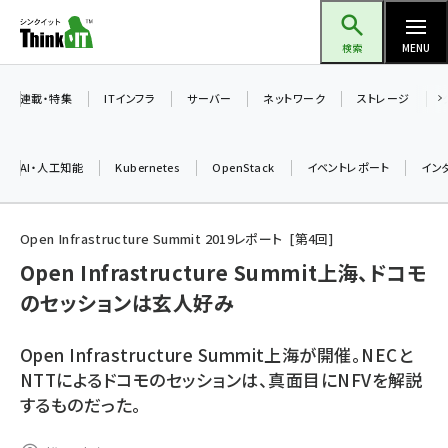
メ
Think IT（シンクイット）
イ
検索
MENU
ン
コ
連載・特集
ITインフラ
サーバー
ネットワーク
ストレージ
ン
テ
AI・人工知能
Kubernetes
OpenStack
イベントレポート
イン
ン
ツ
ai (2486)
に
Open Infrastructure Summit 2019レポート
第
4
回
加藤銘のチーム貢献～仲間と築いた勝利の絆～ (2308)
移
Open Infrastructure Summit上海、ドコモ
動
のセッションは玄人好み
iot女子会 (2273)
北海道をのんびり旅する晴山佳須夫のヒント集！ (2025)
Open Infrastructure Summit上海が開催。NECと
drupal (1947)
NTTによるドコモのセッションは、真面目にNFVを解説
するものだった。
genai (1477)
abc123 (1352)