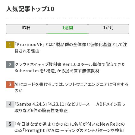
人気記事トップ10
昨日
1週間
1か月
「Proxmox VE」とは? 製品群の全体像と仮想化基盤として注
目される理由
クラウドネイティブ教科書 Ver.1.0.0――ツール単位で覚えてきた
Kubernetesを「構造」から捉え直す無償教材
AIはコードを書ける。では、ソフトウェアエンジニアは何をする
のか
「Samba 4.24.5」「4.23.11」などリリース ─ ADドメイン乗っ
取りなど6件の脆弱性を修正
「今日はなぜか進まなかった」に名前が付いた――New Relicの
OSS「Preflight」がAIコーディングのアンチパターンを検知