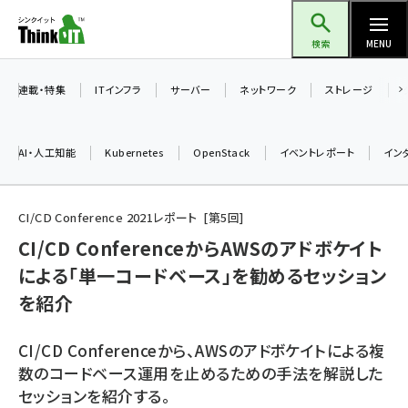
メ
Think IT（シンクイット）
イ
検索
MENU
ン
コ
連載・特集
ITインフラ
サーバー
ネットワーク
ストレージ
ン
テ
AI・人工知能
Kubernetes
OpenStack
イベントレポート
イン
ン
ツ
ai (2480)
に
CI/CD Conference 2021レポート
第
5
回
加藤銘のチーム貢献～仲間と築いた勝利の絆～ (2304)
移
CI/CD ConferenceからAWSのアドボケイト
動
による「単一コードベース」を勧めるセッション
iot女子会 (2263)
を紹介
北海道をのんびり旅する晴山佳須夫のヒント集！ (2017)
drupal (1940)
CI/CD Conferenceから、AWSのアドボケイトによる複
数のコードベース運用を止めるための手法を解説した
genai (1473)
セッションを紹介する。
ai crunch (1347)