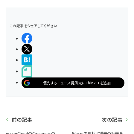
この記事をシェアしてください
シェアする
ポストする
>ブクマする
noteで書く
優先するニュース提供元にThink ITを追加
前の記事
次の記事
wasmCloudのCosmonicの
Wasmの現状と将来の計画を