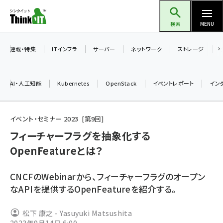
メ
Think IT（シンクイット）
イ
検索
MENU
ン
コ
連載・特集
ITインフラ
サーバー
ネットワーク
ストレージ
ン
テ
AI・人工知能
Kubernetes
OpenStack
イベントレポート
イン
ン
ツ
ai (2470)
に
イベント・セミナー 2023
第
9
回
加藤銘のチーム貢献～仲間と築いた勝利の絆～ (2287)
移
フィーチャーフラグを抽象化する
動
OpenFeatureとは？
iot女子会 (2243)
北海道をのんびり旅する晴山佳須夫のヒント集！ (2000)
CNCFのWebinarから、フィーチャーフラグのオープン
drupal (1921)
なAPIを提供するOpenFeatureを紹介する。
genai (1464)
松下 康之 - Yasuyuki Matsushita
ai crunch (1336)