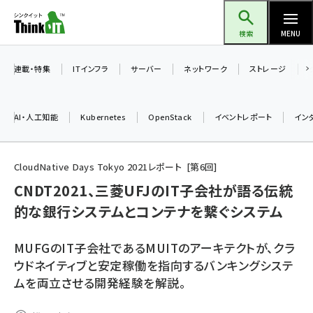
メ
Think IT（シンクイット）
イ
検索
MENU
ン
コ
連載・特集
ITインフラ
サーバー
ネットワーク
ストレージ
ン
テ
AI・人工知能
Kubernetes
OpenStack
イベントレポート
イン
ン
ツ
ai (2504)
に
CloudNative Days Tokyo 2021レポート
第
6
回
加藤銘のチーム貢献～仲間と築いた勝利の絆～ (2325)
移
CNDT2021、三菱UFJのIT子会社が語る伝統
動
的な銀行システムとコンテナを繋ぐシステム
iot女子会 (2290)
北海道をのんびり旅する晴山佳須夫のヒント集！ (2047)
MUFGのIT子会社であるMUITのアーキテクトが、クラ
drupal (1963)
ウドネイティブと安定稼働を指向するバンキングシステ
ムを両立させる開発経験を解説。
genai (1492)
abc123 (1367)