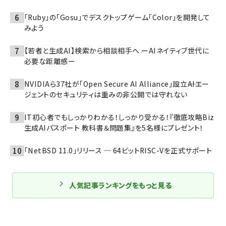
「Ruby」の「Gosu」でデスクトップゲーム「Color」を開発して
みよう
【若者と生成AI】検索から相談相手へ ーAIネイティブ世代に
必要な距離感ー
NVIDIAら37社が「Open Secure AI Alliance」設立――AIエー
ジェントのセキュリティは重みの非公開では守れない
IT初心者でもしっかりわかる！しっかり受かる！『徹底攻略Biz
生成AIパスポート 教科書＆問題集』を5名様にプレゼント！
「NetBSD 11.0」リリース ─ 64ビットRISC-Vを正式サポート
人気記事ランキングをもっと見る