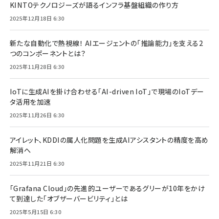
KINTOテクノロジーズが語るインフラ基盤組織の作り方
2025年12月18日 6:30
新たな自動化で熱視線！ AIエージェントの「推論能力」を支える2
つのコンポーネントとは？
2025年11月28日 6:30
IoTに生成AIを掛け合わせる「AI-driven IoT」で現場のIoTデー
タ活用を加速
2025年11月26日 6:30
アイレット、KDDIの属人化問題を生成AIアシスタントの精度を高め
解消へ
2025年11月21日 6:30
「Grafana Cloud」の先進的ユーザーであるグリーが10年をかけ
て到達した「オブザーバービリティ」とは
2025年5月15日 6:30