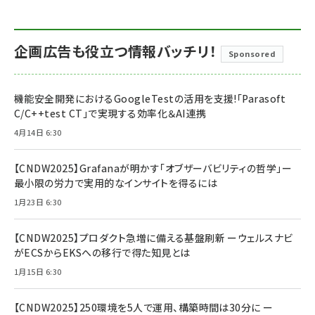
企画広告も役立つ情報バッチリ！
Sponsored
機能安全開発におけるGoogleTestの活用を支援!「Parasoft
C/C++test CT」で実現する効率化＆AI連携
4月14日 6:30
【CNDW2025】Grafanaが明かす「オブザーバビリティの哲学」ー
最小限の労力で実用的なインサイトを得るには
1月23日 6:30
【CNDW2025】プロダクト急増に備える基盤刷新 ーウェルスナビ
がECSからEKSへの移行で得た知見とは
1月15日 6:30
【CNDW2025】250環境を5人で運用、構築時間は30分に ー