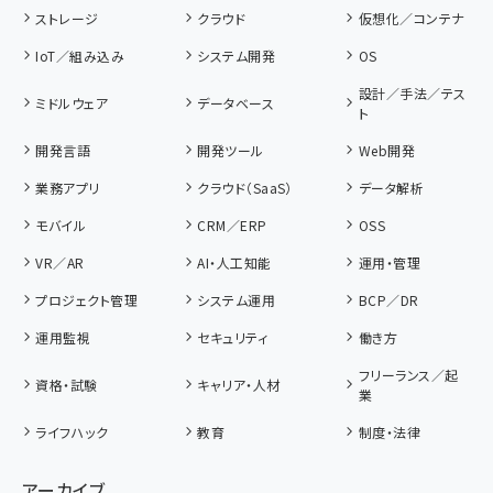
ストレージ
クラウド
仮想化／コンテナ
IoT／組み込み
システム開発
OS
設計／手法／テス
ミドルウェア
データベース
ト
開発言語
開発ツール
Web開発
業務アプリ
クラウド（SaaS）
データ解析
モバイル
CRM／ERP
OSS
VR／AR
AI・人工知能
運用・管理
プロジェクト管理
システム運用
BCP／DR
運用監視
セキュリティ
働き方
フリーランス／起
資格・試験
キャリア・人材
業
ライフハック
教育
制度・法律
アーカイブ