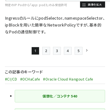
特定のIP Podから「app: pod3」のみ受信許可
IngressのルールにpodSelector、namespaceSelector、
ipBlockを用いた簡単なNetworkPolicyですが、基本的
なPodの通信制御です。
1
2
3
4
5
Page
Page
Page
Page
Page
次ページ
ペー
ジ
この記事のキーワード
送
#CI/CD
#OCHaCafe
#Oracle Cloud Hangout Cafe
り
仮想化／コンテナ
540