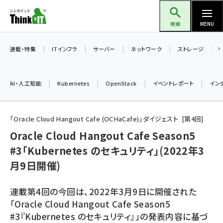
メ
Think IT（シンクイット）
イ
検索
MENU
ン
コ
連載・特集
ITインフラ
サーバー
ネットワーク
ストレージ
ン
テ
AI・人工知能
Kubernetes
OpenStack
イベントレポート
イン
ン
ツ
ai (2486)
に
「Oracle Cloud Hangout Cafe (OCHaCafe)」ダイジェスト
第
4
回
加藤銘のチーム貢献～仲間と築いた勝利の絆～ (2308)
移
Oracle Cloud Hangout Cafe Season5
動
#3「Kubernetes のセキュリティ」(2022年3
iot女子会 (2273)
月9日開催)
北海道をのんびり旅する晴山佳須夫のヒント集！ (2025)
drupal (1947)
連載第4回の今回は、2022年3月9日に開催された
「Oracle Cloud Hangout Cafe Season5
genai (1477)
#3『Kubernetes のセキュリティ』」の発表内容に基づ
abc123 (1352)