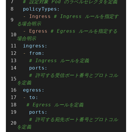
# 設定対象 Pod のラベルセレクタを定義
policyTypes:
-
Ingress
# Ingress ルールを指定す
る場合明示
-
Egress
# Egress ルールを指定する
場合明示
ingress:
-
from:
# Ingress ルールを定義
ports:
# 許可する受信ポート番号とプロトコル
を定義
egress:
-
to:
# Egress ルールを定義
ports:
# 許可する宛先ポート番号とプロトコル
を定義