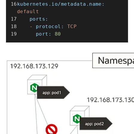
kubernetes.io/metadata.name:
default
ports:
-
protocol:
TCP
port:
80