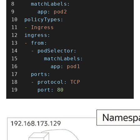
matchLabels:
app:
pod2
policyTypes:
-
Ingress
ingress:
-
from:
-
podSelector:
matchLabels:
app:
pod1
ports:
-
protocol:
TCP
port:
80