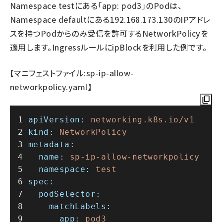
Namespace testにある「app: pod3」のPodは、
Namespace defaultにある192.168.173.130のIPアドレ
スを持つPodからのみ受信を許可するNetworkPolicyを
適用します。IngressルールにipBlockを利用した例です。
【マニフェストファイル:sp-ip-allow-
networkpolicy.yaml】
apiVersion:
networking.k8s.io/v1
kind:
NetworkPolicy
metadata:
name:
sp-ip-allow-networkpolicy
namespace:
test
spec:
podSelector:
matchLabels:
app:
pod3