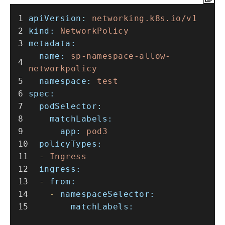
apiVersion:
networking.k8s.io/v1
kind:
NetworkPolicy
metadata:
name:
sp-namespace-allow-
networkpolicy
namespace:
test
spec:
podSelector:
matchLabels:
app:
pod3
policyTypes:
-
Ingress
ingress:
-
from:
-
namespaceSelector:
matchLabels: