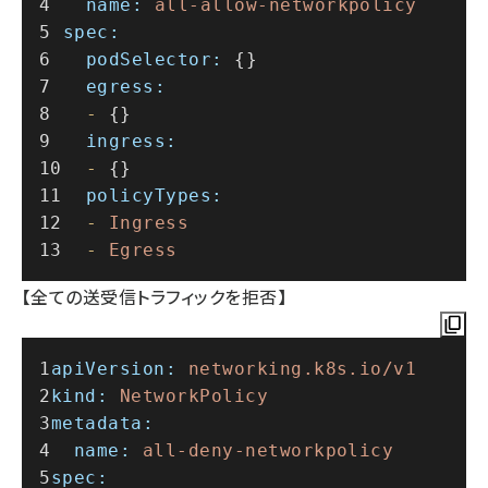
name:
all-allow-networkpolicy
spec:
podSelector:
 {}
egress:
-
 {}
ingress:
-
 {}
policyTypes:
-
Ingress
-
Egress
【全ての送受信トラフィックを拒否】
apiVersion:
networking.k8s.io/v1
kind:
NetworkPolicy
metadata:
name:
all-deny-networkpolicy
spec: