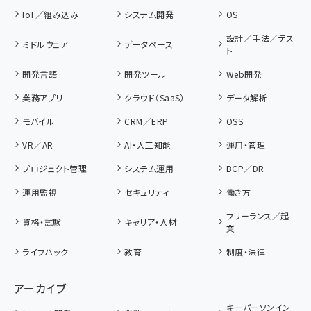
IoT／組み込み
システム開発
OS
設計／手法／テス
ミドルウェア
データベース
ト
開発言語
開発ツール
Web開発
業務アプリ
クラウド（SaaS）
データ解析
モバイル
CRM／ERP
OSS
VR／AR
AI・人工知能
運用・管理
プロジェクト管理
システム運用
BCP／DR
運用監視
セキュリティ
働き方
フリーランス／起
資格・試験
キャリア・人材
業
ライフハック
教育
制度・法律
アーカイブ
キーパーソンイン