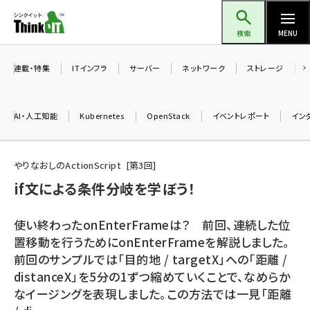
メ
Think IT（シンクイット）
イ
検索
MENU
ン
コ
連載・特集
ITインフラ
サーバー
ネットワーク
ストレージ
ン
テ
AI・人工知能
Kubernetes
OpenStack
イベントレポート
イン
ン
ツ
ai (2524)
に
やりなおしのActionScript
第
3
回
加藤銘のチーム貢献～仲間と築いた勝利の絆～ (2352)
移
if文による条件分岐を学ぼう！
動
iot女子会 (2305)
使い終わったonEnterFrameは？ 前回、連続した位
北海道をのんびり旅する晴山佳須夫のヒント集！ (2072)
置移動を行うためにonEnterFrameを解説しました。
前回のサンプルでは「目的地 / targetX」への「距離 /
drupal (1984)
distanceX」を5分の1ずつ縮めていくことで、なめらか
genai (1506)
なイージングを表現しました。この方法では一見「距離
abc123 (1382)