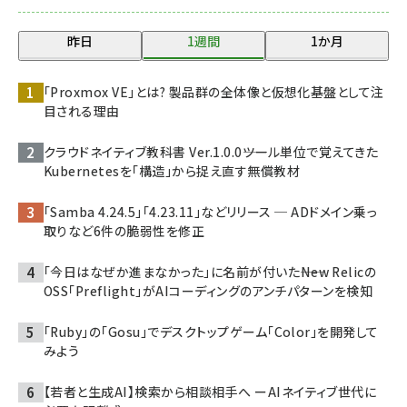
昨日
1週間
1か月
「Proxmox VE」とは? 製品群の全体像と仮想化基盤として注
目される理由
クラウドネイティブ教科書 Ver.1.0.0――ツール単位で覚えてきた
Kubernetesを「構造」から捉え直す無償教材
「Samba 4.24.5」「4.23.11」などリリース ─ ADドメイン乗っ
取りなど6件の脆弱性を修正
「今日はなぜか進まなかった」に名前が付いた――New Relicの
OSS「Preflight」がAIコーディングのアンチパターンを検知
「Ruby」の「Gosu」でデスクトップゲーム「Color」を開発して
みよう
【若者と生成AI】検索から相談相手へ ーAIネイティブ世代に