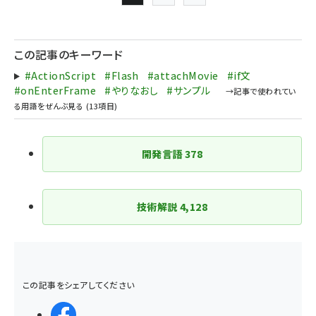
Page
Page
Page
次ページ
ペー
ジ
この記事のキーワード
送
#ActionScript
#Flash
#attachMovie
#if文
り
#onEnterFrame
#やりなおし
#サンプル
開発言語
378
技術解説
4,128
この記事をシェアしてください
シェアする