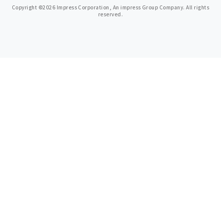
Copyright ©2026 Impress Corporation, An impress Group Company. All rights
reserved.