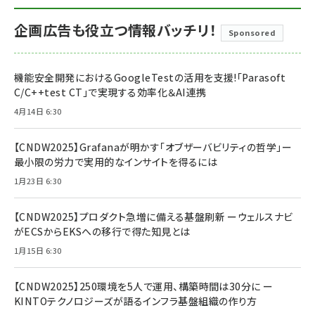
企画広告も役立つ情報バッチリ！
Sponsored
機能安全開発におけるGoogleTestの活用を支援!「Parasoft
C/C++test CT」で実現する効率化＆AI連携
4月14日 6:30
【CNDW2025】Grafanaが明かす「オブザーバビリティの哲学」ー
最小限の労力で実用的なインサイトを得るには
1月23日 6:30
【CNDW2025】プロダクト急増に備える基盤刷新 ーウェルスナビ
がECSからEKSへの移行で得た知見とは
1月15日 6:30
【CNDW2025】250環境を5人で運用、構築時間は30分に ー
KINTOテクノロジーズが語るインフラ基盤組織の作り方