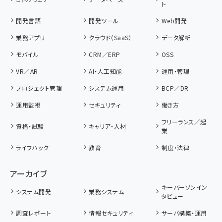
ト
開発言語
開発ツール
Web開発
業務アプリ
クラウド（SaaS）
データ解析
モバイル
CRM／ERP
OSS
VR／AR
AI・人工知能
運用・管理
プロジェクト管理
システム運用
BCP／DR
運用監視
セキュリティ
働き方
フリーランス／起
資格・試験
キャリア・人材
業
ライフハック
教育
制度・法律
アーカイブ
キーパーソンイン
システム開発
業務システム
タビュー
調査レポート
情報セキュリティ
サーバ構築・運用