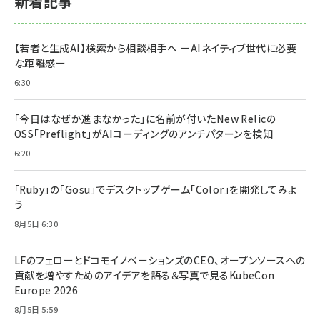
新着記事
【若者と生成AI】検索から相談相手へ ーAIネイティブ世代に必要
な距離感ー
6:30
「今日はなぜか進まなかった」に名前が付いた――New Relicの
OSS「Preflight」がAIコーディングのアンチパターンを検知
6:20
「Ruby」の「Gosu」でデスクトップゲーム「Color」を開発してみよ
う
8月5日 6:30
LFのフェローとドコモイノベーションズのCEO、オープンソースへの
貢献を増やすためのアイデアを語る＆写真で見るKubeCon
Europe 2026
8月5日 5:59