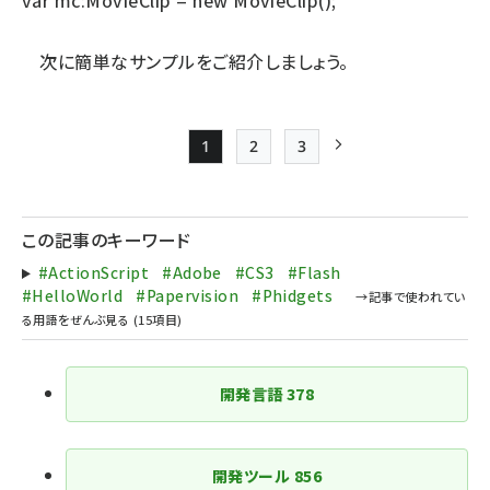
var mc:MovieClip = new MovieClip();
次に簡単なサンプルをご紹介しましょう。
1
2
3
Page
Page
Page
次ページ
ペー
ジ
この記事のキーワード
送
#ActionScript
#Adobe
#CS3
#Flash
り
#HelloWorld
#Papervision
#Phidgets
開発言語
378
開発ツール
856