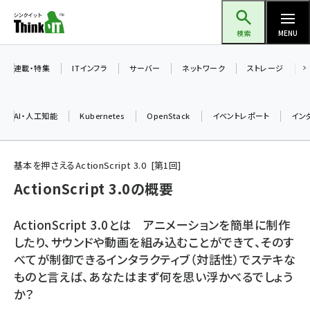
メ
Think IT（シンクイット）
イ
検索
MENU
ン
コ
連載・特集
ITインフラ
サーバー
ネットワーク
ストレージ
ン
テ
AI・人工知能
Kubernetes
OpenStack
イベントレポート
イン
ン
ツ
ai (2475)
に
基本を押さえるActionScript 3.0
第
1
回
加藤銘のチーム貢献～仲間と築いた勝利の絆～ (2297)
移
ActionScript 3.0の概要
動
iot女子会 (2248)
ActionScript 3.0とは アニメーションを簡単に制作
北海道をのんびり旅する晴山佳須夫のヒント集！ (2008)
したり、サウンドや動画を組み込むことができて、そのす
べてが制御できるインタラクティブ（対話性）でステキな
drupal (1929)
ものと言えば、あなたはまず何を思い浮かべるでしょう
genai (1468)
か？
abc123 (1341)