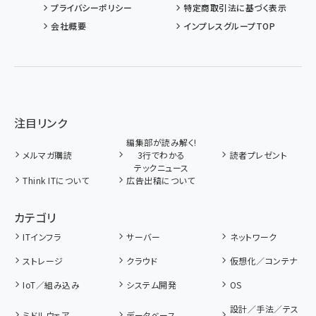
プライバシーポリシー
特定商取引法に基づく表示
会社概要
インプレスグループTOP
注目リンク
編集部が読み解く!
メルマガ購読
3行でわかる
読者プレゼント
テックニュース
Think ITについて
広告出稿について
カテゴリ
ITインフラ
サーバー
ネットワーク
ストレージ
クラウド
仮想化／コンテナ
IoT／組み込み
システム開発
OS
設計／手法／テス
ミドルウェア
データベース