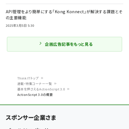
API管理をより簡単にする「Kong Konnect」が解決する課題とそ
の主要機能
2025年3月5日 5:30
企画広告記事をもっと見る
Think ITトップ
連載・特集コーナー一覧
パ
基本を押さえるActionScript 3.0
ActionScript 3.0の概要
ン
く
ず
スポンサー企業さま