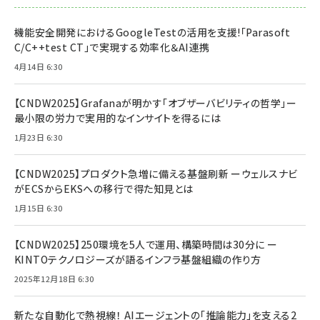
機能安全開発におけるGoogleTestの活用を支援!「Parasoft
C/C++test CT」で実現する効率化＆AI連携
4月14日 6:30
【CNDW2025】Grafanaが明かす「オブザーバビリティの哲学」ー
最小限の労力で実用的なインサイトを得るには
1月23日 6:30
【CNDW2025】プロダクト急増に備える基盤刷新 ーウェルスナビ
がECSからEKSへの移行で得た知見とは
1月15日 6:30
【CNDW2025】250環境を5人で運用、構築時間は30分に ー
KINTOテクノロジーズが語るインフラ基盤組織の作り方
2025年12月18日 6:30
新たな自動化で熱視線！ AIエージェントの「推論能力」を支える2