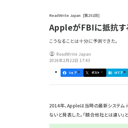
パ
ReadWrite Japan
第
251
回
ン
AppleがFBIに抵抗
く
ず
こうなることは十分に予測できた。
ReadWrite Japan
2016年2月22日 17:43
シェア
ポスト
はてブ
2014年、Appleは当時の最新システム
ないと発表した。「競合他社とは違い」と