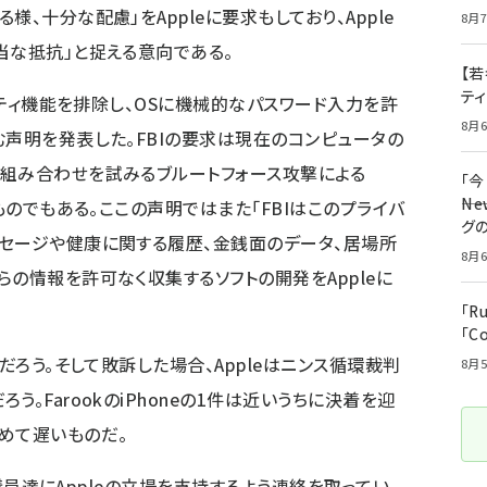
、十分な配慮」をAppleに要求もしており、Apple
8月7
当な抵抗」と捉える意向である。
【若
テ
ュリティ機能を排除し、OSに機械的なパスワード入力を許
8月6
む声明を発表した。FBIの要求は現在のコンピュータの
組み合わせを試みるブルートフォース攻撃による
「
――
ものでもある。ここの声明ではまた「FBIはこのプライバ
グ
セージや健康に関する履歴、金銭面のデータ、居場所
8月6
の情報を許可なく収集するソフトの開発をAppleに
「R
「C
だろう。そして敗訴した場合、Appleはニンス循環裁判
8月5
。FarookのiPhoneの1件は近いうちに決着を迎
めて遅いものだ。
クは議員達にAppleの立場を支持するよう連絡を取ってい