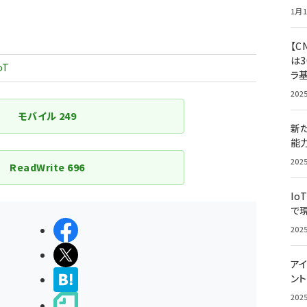
1月1
【C
は3
oT
ラ
202
モバイル
249
新
能
202
ReadWrite
696
Io
で
シェアする
202
ポストする
アイ
>ブクマする
ン
202
noteで書く