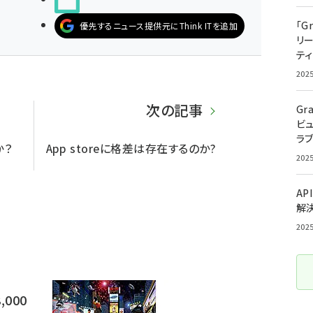
「G
優先するニュース提供元にThink ITを追加
リ
ティ
202
次の記事
Gr
ビ
ラ
か？
App storeに格差は存在するのか?
202
AP
解
202
000