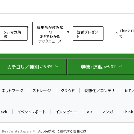
（シンクイット）
編集部が読み解
Think 
メルマガ購
く!
読者プレゼン
て
読
3行でわかる
ト
テックニュース
カテゴリ／種別
特集・連載
から探す
から探す
ネットワーク
ストレージ
クラウド
仮想化／コンテナ
Io
tack
イベントレポート
インタビュー
VR
マンガ
Thin
ReadWrite Japan
AppleがFBIに抵抗する理由とは