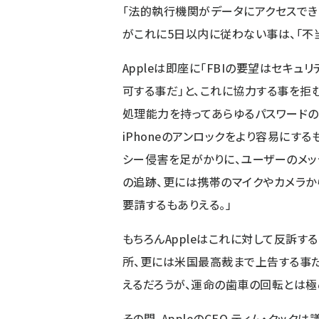
「法的執行機関がデータにアクセスできる様
がこれに5日以内に従わない事は、「不
Appleは即座に「FBIの要望はセキ
可する事だ」と、これに協力する事を拒
処理能力を持ってあらゆるパスワードの
iPhoneのアンロックをより容易にする
シー侵害を足がかりに、ユーザーのメッ
の追跡、更には携帯のマイクやカメラから
要請するもありえる。」
もちろんAppleはこれに対して反訴する
所、更には米国最高裁まで上告する事だろう
えるだろうが、運命の歯車の回転とは極
その間、AppleのCEO ティム・クッ