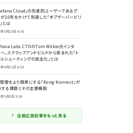
rafana Cloud」の先進的ユーザーであるグ
ーが10年をかけて到達した「オブザーバービリ
」とは
5年5月15日 6:30
afana Labs CTOのTom Wilkie氏インタ
ュー。スクラップアンドビルドから産まれた「ト
ブルシューティングの民主化」とは
5年4月21日 6:30
I管理をより簡単にする「Kong Konnect」が
決する課題とその主要機能
5年3月5日 5:30
企画広告記事をもっと見る