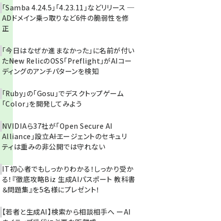
「Samba 4.24.5」「4.23.11」などリリース ─
ADドメイン乗っ取りなど6件の脆弱性を修
正
「今日はなぜか進まなかった」に名前が付い
た――New RelicのOSS「Preflight」がAIコー
ディングのアンチパターンを検知
「Ruby」の「Gosu」でデスクトップゲーム
「Color」を開発してみよう
NVIDIAら37社が「Open Secure AI
Alliance」設立――AIエージェントのセキュリ
ティは重みの非公開では守れない
IT初心者でもしっかりわかる！しっかり受か
る！『徹底攻略Biz 生成AIパスポート 教科書
＆問題集』を5名様にプレゼント！
【若者と生成AI】検索から相談相手へ ーAI