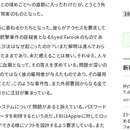
力との揉めごとへの道筋に入ったわけだが、とうとう先
現実のものとなった。
所に委ねるかたちとなった。彼らがアクセスを要求して
銃撃事件の容疑者となるSyed Farookのものであ
血沙汰はなぜ起こったのか？いまだ解明は進んでおら
たままであり、未だ癒えることは無い。それゆえ、人々
報に血眼となって、その答えを求めている。問題が深いの
新
するものではなく彼の雇用者が与えたものであり、その雇用
とだ。このような事件性、また外部要因からなる全て
My
か否かに注目が集まっている。
て
8月7
ードシステムについて問題があると訴えている。パスワード
【
タを削除するという点だ。FBIはAppleに対してロッ
め
できる様にソフトを設計するよう要求している。また
フ