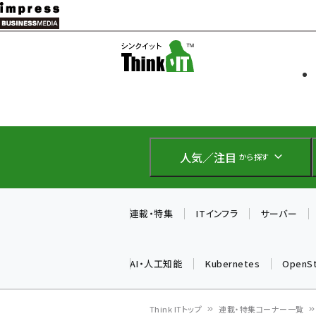
メ
イ
ソフト開発
Think IT
ン
企業IT
コ
製品導入
ン
Web担当者
EC担当者
テ
IoT・AI
ン
DCクラウド
人気／注目
から探す
研究・調査
ツ
エネルギー
に
ドローン
移
連載・特集
ITインフラ
サーバー
教育講座
動
AI・人工知能
Kubernetes
OpenS
Think ITトップ
連載・特集コーナー一覧