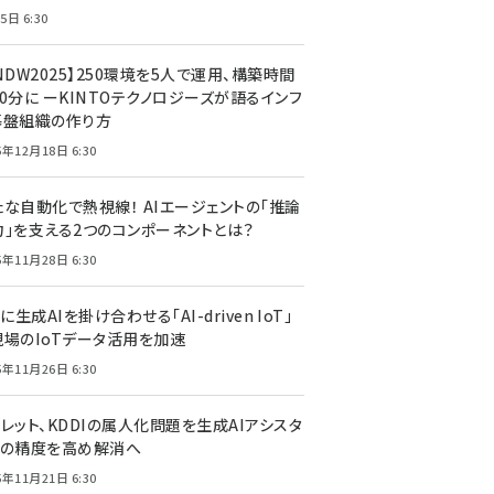
5日 6:30
NDW2025】250環境を5人で運用、構築時間
0分に ーKINTOテクノロジーズが語るインフ
基盤組織の作り方
5年12月18日 6:30
たな自動化で熱視線！ AIエージェントの「推論
力」を支える2つのコンポーネントとは？
5年11月28日 6:30
Tに生成AIを掛け合わせる「AI-driven IoT」
現場のIoTデータ活用を加速
5年11月26日 6:30
レット、KDDIの属人化問題を生成AIアシスタ
トの精度を高め解消へ
5年11月21日 6:30