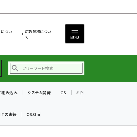
ITについ
広告出稿につい
て
MENU
T／組み込み
システム開発
OS
ミドルウェア
データベース
ai (2493)
加藤銘のチーム貢献～
k ITの書籍
OSSfm
仲間と築いた勝利の絆～
(2314)
iot女子会 (2279)