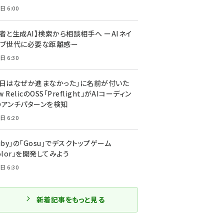
日 6:00
者と生成AI】検索から相談相手へ ーAIネイ
ィブ世代に必要な距離感ー
日 6:30
今日はなぜか進まなかった」に名前が付いた
New RelicのOSS「Preflight」がAIコーディン
のアンチパターンを検知
日 6:20
uby」の「Gosu」でデスクトップゲーム
olor」を開発してみよう
日 6:30
新着記事をもっと見る