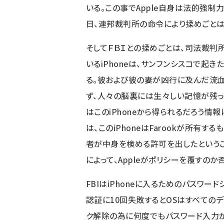
いる。この事でApple自身は法的強制
日、連邦裁判所の命令により揉めごとは
そしてＦＢＩとの揉めごとは、司法裁判
いるiPhoneは、サンフンシスコで起きた
る。彼および彼の妻が凶行に及んだ流
ず、人々の脳裏には生々しい記憶が残っ
はこのiPhoneから得られるだろう情
は、このiPhoneはFarookが所有
者が中身を検める許可を出したというこ
によって、Appleがポリシーを覆すの
FBIはiPhoneに入るためのパスワ
認証に10回失敗するとOSはすべてのデー
ク解除の為に何度でもパスワード入力が