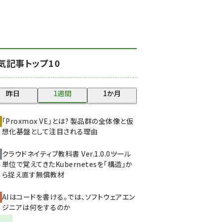
北海道をのんびり旅する
晴山佳須夫のヒント集！
(2034)
drupal (1955)
気記事トップ10
genai (1483)
abc123 (1358)
昨日
1週間
1か月
ai crunch (1353)
「Proxmox VE」とは? 製品群の全体像と仮
想化基盤として注目される理由
クラウドネイティブ教科書 Ver.1.0.0――ツール
単位で覚えてきたKubernetesを「構造」か
ら捉え直す無償教材
AIはコードを書ける。では、ソフトウェアエン
ジニアは何をするのか