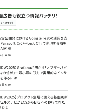
画広告も役立つ情報バッチリ！
ponsored
安全開発におけるGoogleTestの活用を支
「Parasoft C/C++test CT」で実現する効率
AI連携
4日 6:30
NDW2025】Grafanaが明かす「オブザーバビ
ティの哲学」ー最小限の労力で実用的なインサ
トを得るには
3日 6:30
CNDW2025】プロダクト急増に備える基盤刷新
ウェルスナビがECSからEKSへの移行で得た
見とは