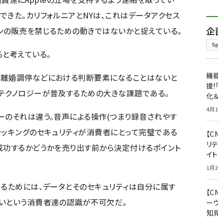
できた。カリフォルニアとNYは、これはデータアクセス
企
ンの販売を禁じるための動きではないかと捉えている。
S
ると考えている。
機能
や離婚調停などにおける判断要素になることはないと
援!
テクノロジーが普及するための大きな課題である。
化＆
4月1
ーのそれは違う。音声による操作(つまり録音されやす
ラッキングのセキュリティが消費者にとって完璧である
【C
リ
成功するかどうかを売り出す前から決定付けるポイント
イ
1月2
なるためには、データとそのセキュリティは自分に属す
【
ないという消費者達の認識が不可欠だ。
ー
知