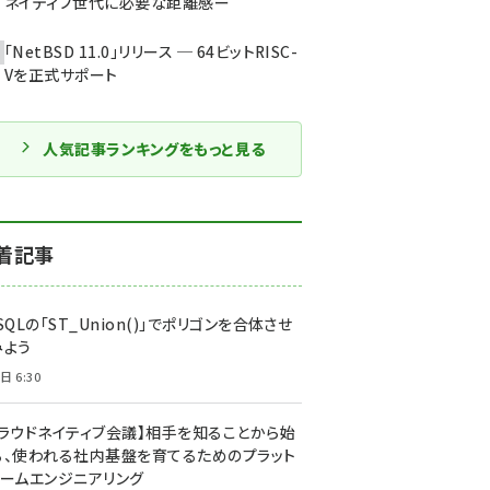
ネイティブ世代に必要な距離感ー
「NetBSD 11.0」リリース ─ 64ビットRISC-
Vを正式サポート
人気記事ランキングをもっと見る
着記事
SQLの「ST_Union()」でポリゴンを合体させ
みよう
日 6:30
クラウドネイティブ会議】相手を知ることから始
る、使われる社内基盤を育てるためのプラット
ォームエンジニアリング