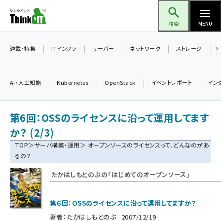
メ
Think IT（シンクイット）
イ
検索
MENU
ン
コ
連載・特集
ITインフラ
サーバー
ネットワーク
ストレージ
ン
テ
AI・人工知能
Kubernetes
OpenStack
イベントレポート
イン
ン
ツ
ai (2497)
第6回：OSSのライセンスに沿って運用してます
に
加藤銘のチーム貢献～仲間と築いた勝利の絆～ (2315)
移
か？ (2/3)
動
TOP
＞
サーバ構築・運用
＞ オープンソースのライセンスって、どんなのがあ
iot女子会 (2281)
るの？
北海道をのんびり旅する晴山佳須夫のヒント集！ (2037)
たかはしもとのぶの「はじめてのオープンソース」
drupal (1956)
genai (1484)
第６回：OSSのライセンスに沿って運用してますか？
著者：
たかはしもとのぶ
2007/12/19
abc123 (1360)