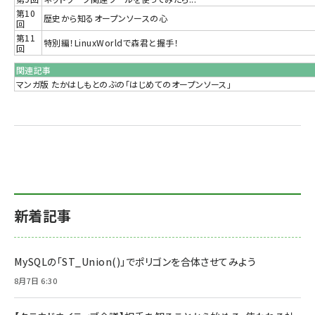
第10
歴史から知るオープンソースの心
回
第11
特別編！LinuxWorldで森君と握手！
回
関連記事
マンガ版 たかはしもとのぶの「はじめてのオープンソース」
新着記事
MySQLの「ST_Union()」でポリゴンを合体させてみよう
8月7日 6:30