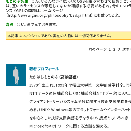
もとのぶ先生
うん。いろんなライセンスのOSSを組み合わせて使おうとす
は、互いのライセンスが矛盾してないか確認する必要があるね。今のBSD
ンスとGPLの問題はホームページ
（
http://www.gnu.org/philosophy/bsd.ja.html
）にも載ってるよ。
森君
はい。後で見ておきます。
本記事はフィクションであり、実在の人物には一切関係ありません。
前のページ
1
2
3
次の
著者プロフィール
たかはしもとのぶ（高橋基信）
1970年生まれ。1993年早稲田大学第一文学部哲学科卒。同
NTTデータ通信株式会社（現：株式会社NTTデータ)に入社
クライアント・サーバシステム全般に関する技術支援業務を
める。UNIX・Windows等のプラットフォームやインターネッ
を中心とした技術支援業務を行なう中で、接点ともいうべき
Microsoftネットワークに関する造詣を深める。