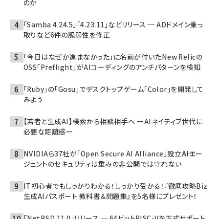
のか
「Samba 4.24.5」「4.23.11」などリリース ─ ADドメイン乗っ
取りなど6件の脆弱性を修正
「今日はなぜか進まなかった」に名前が付いた――New Relicの
OSS「Preflight」がAIコーディングのアンチパターンを検知
「Ruby」の「Gosu」でデスクトップゲーム「Color」を開発して
みよう
【若者と生成AI】検索から相談相手へ ーAIネイティブ世代に
必要な距離感ー
NVIDIAら37社が「Open Secure AI Alliance」設立――AIエー
ジェントのセキュリティは重みの非公開では守れない
IT初心者でもしっかりわかる！しっかり受かる！『徹底攻略Biz
生成AIパスポート 教科書＆問題集』を5名様にプレゼント！
「NetBSD 11.0」リリース ─ 64ビットRISC-Vを正式サポート