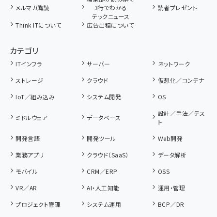
メルマガ購読
3行でわかる
読者プレゼント
テックニュース
Think ITについて
広告出稿について
カテゴリ
ITインフラ
サーバー
ネットワーク
ストレージ
クラウド
仮想化／コンテナ
IoT／組み込み
システム開発
OS
設計／手法／テス
ミドルウェア
データベース
ト
開発言語
開発ツール
Web開発
業務アプリ
クラウド（SaaS）
データ解析
モバイル
CRM／ERP
OSS
VR／AR
AI・人工知能
運用・管理
プロジェクト管理
システム運用
BCP／DR