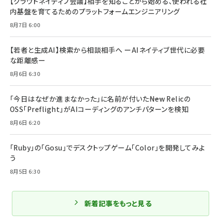
【クラウドネイティブ会議】相手を知ることから始める、使われる社
内基盤を育てるためのプラットフォームエンジニアリング
8月7日 6:00
【若者と生成AI】検索から相談相手へ ーAIネイティブ世代に必要
な距離感ー
8月6日 6:30
「今日はなぜか進まなかった」に名前が付いた――New Relicの
OSS「Preflight」がAIコーディングのアンチパターンを検知
8月6日 6:20
「Ruby」の「Gosu」でデスクトップゲーム「Color」を開発してみよ
う
8月5日 6:30
新着記事をもっと見る