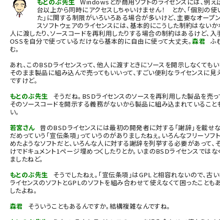
もとのぶ先生
Windowsとか商用ソフトのライセンスには、例えば
台以上から同時にアクセスしちゃいけません！ とか、「個別の使
た」に関する制限がいろいろある場合が多いけど、主要なオープ
スソフトウェアのライセンスには、基本的にこうした制約はないか
人に渡したり、ソースコードを再利用したりする場合の制約はあるけど、入
OSSを自分で使っているだけなら基本的に自由に使って大丈夫。
森君
ふ
む。
あれ、このBSDライセンスって、他人に渡すときにソースを開示しなくてもい
そのまま製品に組み込んで売ってもいいって、すごい便利なライセンスに見
ですけど。
もとのぶ先生
そうだね。BSDライセンスのソースを再利用した製品を売っ
そのソースコードを開示する義務がないから製品に組み込まれていること
い。
若宮さん
昔のBSDライセンスには最初の開発者に対する「謝辞」を載せ
だめっていう「宣伝条項」っていうのがありましたねぇ。いろんなフリーソフ
めたようなソフトだと、いろんな人に対する謝辞を列挙する必要があって、
けでドキュメント1ページ埋めつくしたりとか。いまのBSDライセンスではな
ましたねど。
もとのぶ先生
そうでしたねぇ。「宣伝条項」はGPLと相容れないので、古い
ライセンスのソフトとGPLのソフトを組み合わせて使えなくて困ったことも
したよね。
森君
そういうこともあるんですか。結構複雑なんですね。