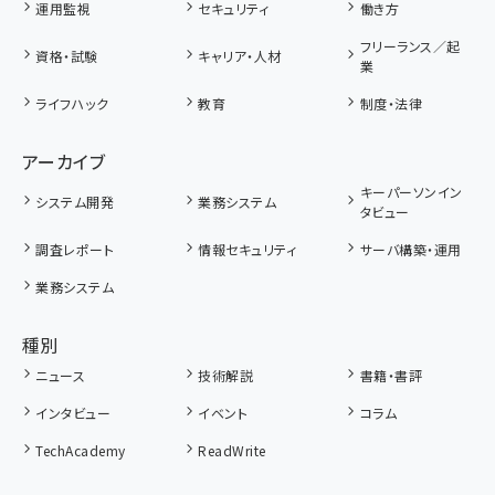
運用監視
セキュリティ
働き方
フリーランス／起
資格・試験
キャリア・人材
業
ライフハック
教育
制度・法律
アーカイブ
キーパーソンイン
システム開発
業務システム
タビュー
調査レポート
情報セキュリティ
サーバ構築・運用
業務システム
種別
ニュース
技術解説
書籍・書評
インタビュー
イベント
コラム
TechAcademy
ReadWrite