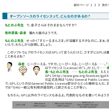
前のページ
1
2
3
次の
ai crunch (1355)
オープンソースのライセンスって、どんなのがあるの？
もとのぶ先生
で、金子さんはそのままなんですか？
青井部長・森君
壊れた器のようです。
もとのぶ先生
せっかく「すとーるまんさま」が活躍するネタなのに。まぁ、
いんで、わたしから説明しましょう。
このソフトウェアのライセンスはGPLって言うんだけど、さすがにGPLは
ことあるよね？
森君
じーぴーえる、ですか。じーぴーえる、じーぴーえる……。「
はライセンス（License）の「L」だとして……
長・もとのぶ先生
……
もとのぶ先生
ええと
GPL（
http://www.gnu.org/licenses/gpl.h
の正式名称は「GNU General Public Licens
で、GPLというのはGeneral Public License部分からとった略称なんだ
では「GNU一般公有利用許諾契約」と訳されることが多い。
もちろん、GPL以外のライセンスもあるよ。代表的なものを書いてみようか