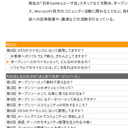
現在は「日本Sambaユーザ会」スタッフなどを務め、オープ
ス、Microsoft双方のコミュニティ活動に関わるとともに、
誌への記事執筆や、講演などの活動を行なっている。
INDEX
第6回：OSSのライセンスに沿って運用してますか？
お客様へのソフトウェア納入、きちんとしてますか？
オープンソースのライセンスって、どんなのがあるの？
ソフトウェアのライセンスは、どこを見ればわかるの？
たかはしもとのぶの「はじめてのオープンソース」
第1回
オープンソースって無料で使えるの？
第2回
オープンソースのオフィスソフトって？
第3回
オープンソースって、仕事に使えるのかなぁ？
第4回
オープンソースにもデータベースってあるんですか？
第5回
オープンソースコミュニティは何をするところ？
第6回
OSSのライセンスに沿って運用してますか？
第7回
メーリングリストでコミュニティに参加しよう
第8回
森君、サーバのセキュリティ管理を任されるの巻！
第9回
ネットワーク関連ツールを使ってみたら...