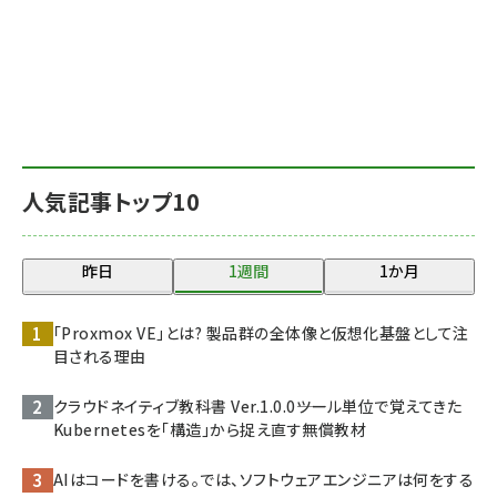
人気記事トップ10
昨日
1週間
1か月
「Proxmox VE」とは? 製品群の全体像と仮想化基盤として注
目される理由
クラウドネイティブ教科書 Ver.1.0.0――ツール単位で覚えてきた
Kubernetesを「構造」から捉え直す無償教材
AIはコードを書ける。では、ソフトウェアエンジニアは何をする