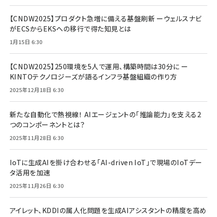
【CNDW2025】プロダクト急増に備える基盤刷新 ーウェルスナビ
がECSからEKSへの移行で得た知見とは
1月15日 6:30
【CNDW2025】250環境を5人で運用、構築時間は30分に ー
KINTOテクノロジーズが語るインフラ基盤組織の作り方
2025年12月18日 6:30
新たな自動化で熱視線！ AIエージェントの「推論能力」を支える2
つのコンポーネントとは？
2025年11月28日 6:30
IoTに生成AIを掛け合わせる「AI-driven IoT」で現場のIoTデー
タ活用を加速
2025年11月26日 6:30
アイレット、KDDIの属人化問題を生成AIアシスタントの精度を高め