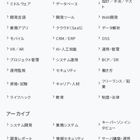
設計／手法／テス
ミドルウェア
データベース
ト
開発言語
開発ツール
Web開発
業務アプリ
クラウド（SaaS）
データ解析
モバイル
CRM／ERP
OSS
VR／AR
AI・人工知能
運用・管理
プロジェクト管理
システム運用
BCP／DR
運用監視
セキュリティ
働き方
フリーランス／起
資格・試験
キャリア・人材
業
ライフハック
教育
制度・法律
アーカイブ
キーパーソンイン
システム開発
業務システム
タビュー
調査レポート
情報セキュリティ
サーバ構築・運用