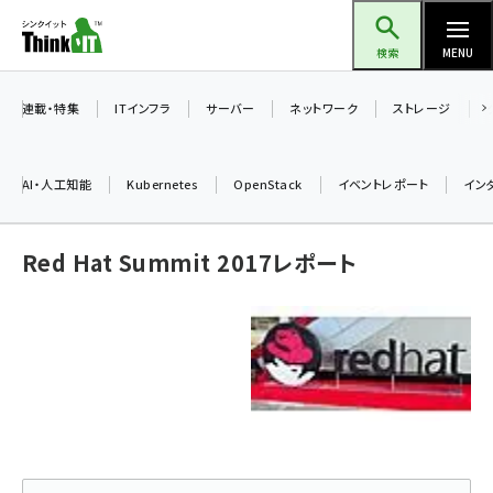
メ
Think IT（シンクイット）
イ
検索
MENU
ン
コ
連載・特集
ITインフラ
サーバー
ネットワーク
ストレージ
ン
テ
AI・人工知能
Kubernetes
OpenStack
イベントレポート
イン
ン
ツ
ai (2475)
Red Hat Summit 2017レポート
に
加藤銘のチーム貢献～仲間と築いた勝利の絆～ (2297)
移
動
iot女子会 (2248)
北海道をのんびり旅する晴山佳須夫のヒント集！ (2008)
drupal (1929)
genai (1468)
abc123 (1341)