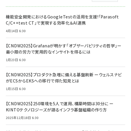
機能安全開発におけるGoogleTestの活用を支援!「Parasoft
C/C++test CT」で実現する効率化＆AI連携
4月14日 6:30
【CNDW2025】Grafanaが明かす「オブザーバビリティの哲学」ー
最小限の労力で実用的なインサイトを得るには
1月23日 6:30
【CNDW2025】プロダクト急増に備える基盤刷新 ーウェルスナビ
がECSからEKSへの移行で得た知見とは
1月15日 6:30
【CNDW2025】250環境を5人で運用、構築時間は30分に ー
KINTOテクノロジーズが語るインフラ基盤組織の作り方
2025年12月18日 6:30