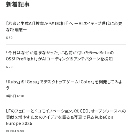
新着記事
【若者と生成AI】検索から相談相手へ ーAIネイティブ世代に必要
な距離感ー
6:30
「今日はなぜか進まなかった」に名前が付いた――New Relicの
OSS「Preflight」がAIコーディングのアンチパターンを検知
6:20
「Ruby」の「Gosu」でデスクトップゲーム「Color」を開発してみよ
う
8月5日 6:30
LFのフェローとドコモイノベーションズのCEO、オープンソースへの
貢献を増やすためのアイデアを語る＆写真で見るKubeCon
Europe 2026
8月5日 5:59