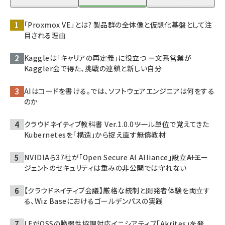
「Proxmox VE」とは? 製品群の全体像と仮想化基盤として注
目される理由
Kaggleは「キャリアの再定義」に役立つ ー文系営業が
Kaggler会で得た、挑戦の連鎖と新しい自分
AIはコードを書ける。では、ソフトウェアエンジニアは何をする
のか
クラウドネイティブ教科書 Ver.1.0.0――ツール単位で覚えてきた
Kubernetesを「構造」から捉え直す無償教材
NVIDIAら37社が「Open Secure AI Alliance」設立――AIエー
ジェントのセキュリティは重みの非公開では守れない
【クラウドネイティブ会議】厳格な統制と開発者体験を両立す
る、Wiz Baseにおけるゴールデンパスの実践
LFがOSSの脆弱性協調対応イニシアティブ「Akrites」を発