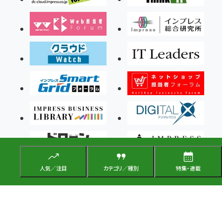
人気／注目
カテゴリ／種別
特集・連載
Copyright ©2026 Impress Corporation, An impress Group Company. All rights
reserved.