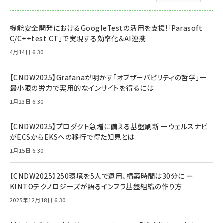
機能安全開発におけるGoogleTestの活用を支援!「Parasoft
C/C++test CT」で実現する効率化＆AI連携
4月14日 6:30
【CNDW2025】Grafanaが明かす「オブザーバビリティの哲学」ー
最小限の労力で実用的なインサイトを得るには
1月23日 6:30
【CNDW2025】プロダクト急増に備える基盤刷新 ーウェルスナビ
がECSからEKSへの移行で得た知見とは
1月15日 6:30
【CNDW2025】250環境を5人で運用、構築時間は30分に ー
KINTOテクノロジーズが語るインフラ基盤組織の作り方
2025年12月18日 6:30