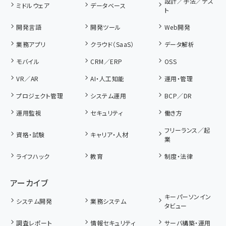
設計／手法／テス
ミドルウェア
データベース
ト
開発言語
開発ツール
Web開発
業務アプリ
クラウド（SaaS）
データ解析
モバイル
CRM／ERP
OSS
VR／AR
AI・人工知能
運用・管理
プロジェクト管理
システム運用
BCP／DR
運用監視
セキュリティ
働き方
フリーランス／起
資格・試験
キャリア・人材
業
ライフハック
教育
制度・法律
アーカイブ
キーパーソンイン
システム開発
業務システム
タビュー
調査レポート
情報セキュリティ
サーバ構築・運用