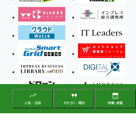
人気／注目
カテゴリ／種別
特集・連載
Copyright ©2026 Impress Corporation, An impress Group Company. All rights
reserved.