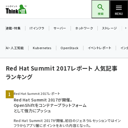
メ
Think IT（シンクイット）
イ
検索
MENU
ン
コ
連載・特集
ITインフラ
サーバー
ネットワーク
ストレージ
ン
テ
AI・人工知能
Kubernetes
OpenStack
イベントレポート
イン
ン
ツ
ai (2486)
Red Hat Summit 2017レポート 人気記事
に
加藤銘のチーム貢献～仲間と築いた勝利の絆～ (2308)
移
ランキング
動
iot女子会 (2273)
Red Hat Summit 2017レポート
北海道をのんびり旅する晴山佳須夫のヒント集！ (2025)
Red Hat Summit 2017が開催。
OpenShiftをコンテナープラットフォーム
drupal (1947)
として強力にプッシュ
genai (1477)
Red Hat Summit 2017が開催。初日のジェネラルセッションではイン
フラからアプリ層にポイントをおいた内容となった。
abc123 (1352)