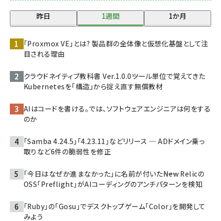
昨日
1週間
1か月
「Proxmox VE」とは? 製品群の全体像と仮想化基盤として注
目される理由
クラウドネイティブ教科書 Ver.1.0.0――ツール単位で覚えてきた
Kubernetesを「構造」から捉え直す無償教材
AIはコードを書ける。では、ソフトウェアエンジニアは何をする
のか
「Samba 4.24.5」「4.23.11」などリリース ─ ADドメイン乗っ
取りなど6件の脆弱性を修正
「今日はなぜか進まなかった」に名前が付いた――New Relicの
OSS「Preflight」がAIコーディングのアンチパターンを検知
「Ruby」の「Gosu」でデスクトップゲーム「Color」を開発して
みよう