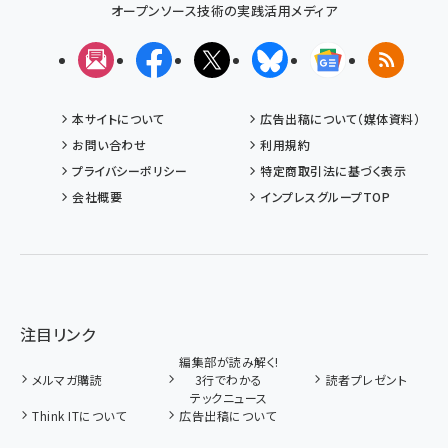
オープンソース技術の実践活用メディア
メルマガ
Facebook
X(エックス)
Bluesky
Googleニュ
RSS
本サイトについて
広告出稿について（媒体資料）
お問い合わせ
利用規約
プライバシーポリシー
特定商取引法に基づく表示
会社概要
インプレスグループTOP
注目リンク
編集部が読み解く!
メルマガ購読
3行でわかる
読者プレゼント
テックニュース
Think ITについて
広告出稿について