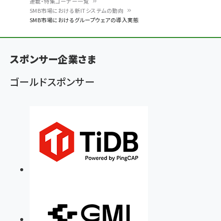
連載・特集コーナー一覧
パ
SMB市場における新ITシステムの動向
SMB市場におけるグループウェアの導入実態
ン
く
ず
スポンサー企業さま
ゴールドスポンサー