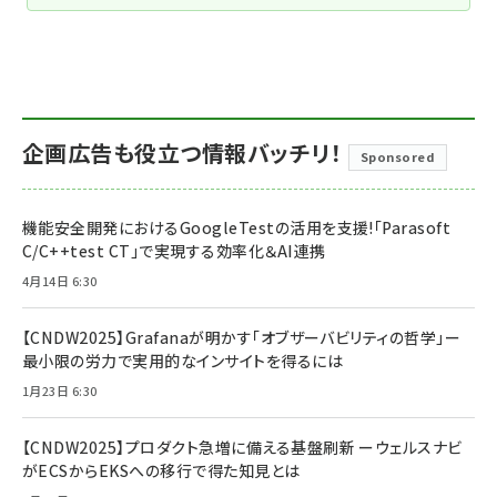
企画広告も役立つ情報バッチリ！
Sponsored
機能安全開発におけるGoogleTestの活用を支援!「Parasoft
C/C++test CT」で実現する効率化＆AI連携
4月14日 6:30
【CNDW2025】Grafanaが明かす「オブザーバビリティの哲学」ー
最小限の労力で実用的なインサイトを得るには
1月23日 6:30
【CNDW2025】プロダクト急増に備える基盤刷新 ーウェルスナビ
がECSからEKSへの移行で得た知見とは