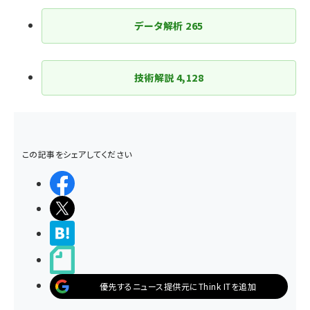
ペー
ジ
データ解析
265
送
り
技術解説
4,128
この記事をシェアしてください
シェアする
ポストする
>ブクマする
noteで書く
優先するニュース提供元にThink ITを追加