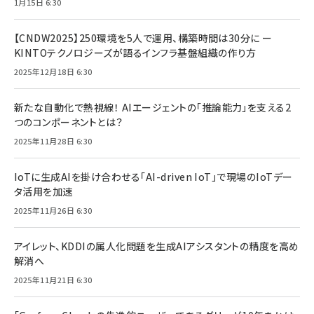
1月15日 6:30
【CNDW2025】250環境を5人で運用、構築時間は30分に ー
KINTOテクノロジーズが語るインフラ基盤組織の作り方
2025年12月18日 6:30
新たな自動化で熱視線！ AIエージェントの「推論能力」を支える2
つのコンポーネントとは？
2025年11月28日 6:30
IoTに生成AIを掛け合わせる「AI-driven IoT」で現場のIoTデー
タ活用を加速
2025年11月26日 6:30
アイレット、KDDIの属人化問題を生成AIアシスタントの精度を高め
解消へ
2025年11月21日 6:30