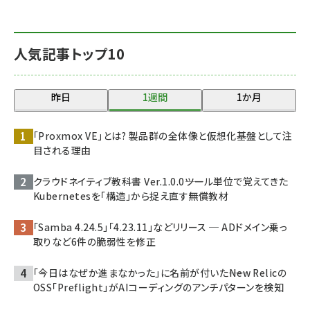
人気記事トップ10
昨日
1週間
1か月
「Proxmox VE」とは? 製品群の全体像と仮想化基盤として注
目される理由
クラウドネイティブ教科書 Ver.1.0.0――ツール単位で覚えてきた
Kubernetesを「構造」から捉え直す無償教材
「Samba 4.24.5」「4.23.11」などリリース ─ ADドメイン乗っ
取りなど6件の脆弱性を修正
「今日はなぜか進まなかった」に名前が付いた――New Relicの
OSS「Preflight」がAIコーディングのアンチパターンを検知