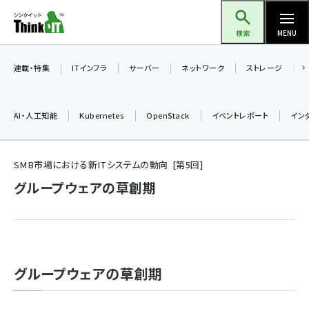
メ
Think IT（シンクイット）
イ
検索
MENU
ン
コ
連載・特集
ITインフラ
サーバー
ネットワーク
ストレージ
ン
テ
AI・人工知能
Kubernetes
OpenStack
イベントレポート
イン
ン
ツ
ai (2524)
に
SMB市場における新ITシステムの動向
第
5
回
加藤銘のチーム貢献～仲間と築いた勝利の絆～ (2352)
移
グループウェアの草創期
動
iot女子会 (2305)
北海道をのんびり旅する晴山佳須夫のヒント集！ (2072)
drupal (1984)
グループウェアの草創期
genai (1506)
abc123 (1382)