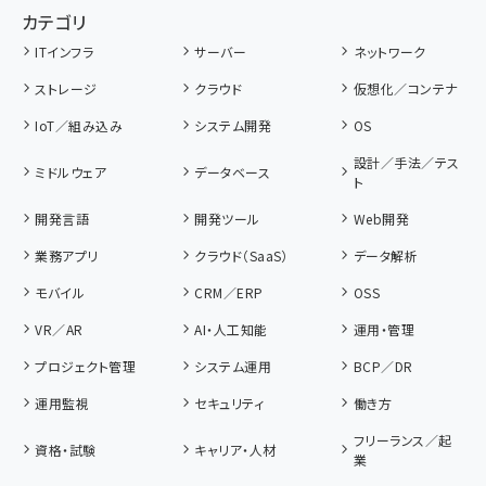
カテゴリ
ITインフラ
サーバー
ネットワーク
ストレージ
クラウド
仮想化／コンテナ
IoT／組み込み
システム開発
OS
設計／手法／テス
ミドルウェア
データベース
ト
開発言語
開発ツール
Web開発
業務アプリ
クラウド（SaaS）
データ解析
モバイル
CRM／ERP
OSS
VR／AR
AI・人工知能
運用・管理
プロジェクト管理
システム運用
BCP／DR
運用監視
セキュリティ
働き方
フリーランス／起
資格・試験
キャリア・人材
業