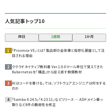
人気記事トップ10
昨日
1週間
1か月
「Proxmox VE」とは? 製品群の全体像と仮想化基盤として注
目される理由
クラウドネイティブ教科書 Ver.1.0.0――ツール単位で覚えてきた
Kubernetesを「構造」から捉え直す無償教材
AIはコードを書ける。では、ソフトウェアエンジニアは何をする
のか
「Samba 4.24.5」「4.23.11」などリリース ─ ADドメイン乗っ
取りなど6件の脆弱性を修正