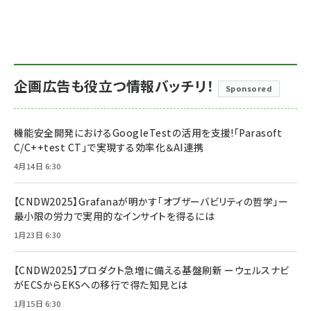
企画広告も役立つ情報バッチリ！
Sponsored
機能安全開発におけるGoogleTestの活用を支援!「Parasoft
C/C++test CT」で実現する効率化＆AI連携
4月14日 6:30
【CNDW2025】Grafanaが明かす「オブザーバビリティの哲学」ー
最小限の労力で実用的なインサイトを得るには
1月23日 6:30
【CNDW2025】プロダクト急増に備える基盤刷新 ーウェルスナビ
がECSからEKSへの移行で得た知見とは
1月15日 6:30