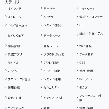
カテゴリ
ITインフラ
サーバー
ネットワーク
ストレージ
クラウド
仮想化／コンテナ
IoT／組み込み
システム開発
OS
設計／手法／テス
ミドルウェア
データベース
ト
開発言語
開発ツール
Web開発
業務アプリ
クラウド（SaaS）
データ解析
モバイル
CRM／ERP
OSS
VR／AR
AI・人工知能
運用・管理
プロジェクト管理
システム運用
BCP／DR
運用監視
セキュリティ
働き方
フリーランス／起
資格・試験
キャリア・人材
業
ライフハック
教育
制度・法律