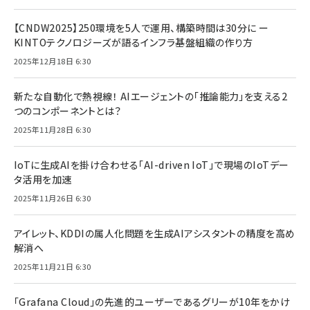
【CNDW2025】250環境を5人で運用、構築時間は30分に ー
KINTOテクノロジーズが語るインフラ基盤組織の作り方
2025年12月18日 6:30
新たな自動化で熱視線！ AIエージェントの「推論能力」を支える2
つのコンポーネントとは？
2025年11月28日 6:30
IoTに生成AIを掛け合わせる「AI-driven IoT」で現場のIoTデー
タ活用を加速
2025年11月26日 6:30
アイレット、KDDIの属人化問題を生成AIアシスタントの精度を高め
解消へ
2025年11月21日 6:30
「Grafana Cloud」の先進的ユーザーであるグリーが10年をかけ