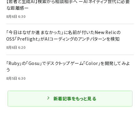
【若者と生成AI】検索から相談相手へ ーAIネイティブ世代に必要
な距離感ー
8月6日 6:30
「今日はなぜか進まなかった」に名前が付いた――New Relicの
OSS「Preflight」がAIコーディングのアンチパターンを検知
8月6日 6:20
「Ruby」の「Gosu」でデスクトップゲーム「Color」を開発してみよ
う
8月5日 6:30
新着記事をもっと見る