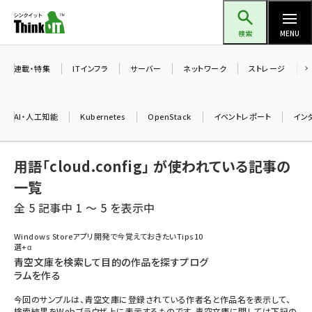
メ
Think IT（シンクイット）
イ
検索
MENU
ン
コ
連載・特集
ITインフラ
サーバー
ネットワーク
ストレージ
ン
テ
AI・人工知能
Kubernetes
OpenStack
イベントレポート
イン
ン
ツ
ai (2497)
用語「cloud.config」 が使われている記事の
に
加藤銘のチーム貢献～仲間と築いた勝利の絆～ (2315)
移
一覧
動
全 5 記事中 1 ～ 5 を表示中
iot女子会 (2281)
北海道をのんびり旅する晴山佳須夫のヒント集！ (2037)
Windows Storeアプリ開発で今覚えておきたいTips10
選+α
drupal (1956)
青空文庫を検索して目的の作品を探すプログ
ラムを作る
genai (1484)
今回のサンプルは、青空文庫に登録されている作者名と作品名を表示して、
abc123 (1360)
検索結果をWebブラウザ上に表示するものです。青空文庫に関しては下記の