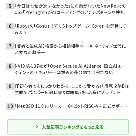
「今日はなぜか進まなかった」に名前が付いた――New Relicの
OSS「Preflight」がAIコーディングのアンチパターンを検知
「Ruby」の「Gosu」でデスクトップゲーム「Color」を開発して
みよう
【若者と生成AI】検索から相談相手へ ーAIネイティブ世代に
必要な距離感ー
NVIDIAら37社が「Open Secure AI Alliance」設立――AIエー
ジェントのセキュリティは重みの非公開では守れない
IT初心者でもしっかりわかる！しっかり受かる！『徹底攻略Biz
生成AIパスポート 教科書＆問題集』を5名様にプレゼント！
「NetBSD 11.0」リリース ─ 64ビットRISC-Vを正式サポート
人気記事ランキングをもっと見る