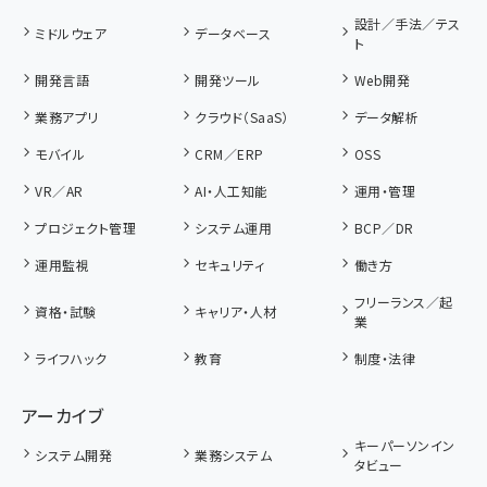
設計／手法／テス
ミドルウェア
データベース
ト
開発言語
開発ツール
Web開発
業務アプリ
クラウド（SaaS）
データ解析
モバイル
CRM／ERP
OSS
VR／AR
AI・人工知能
運用・管理
プロジェクト管理
システム運用
BCP／DR
運用監視
セキュリティ
働き方
フリーランス／起
資格・試験
キャリア・人材
業
ライフハック
教育
制度・法律
アーカイブ
キーパーソンイン
システム開発
業務システム
タビュー