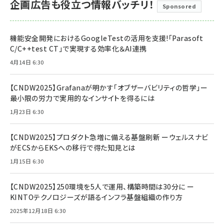
企画広告も役立つ情報バッチリ！
Sponsored
機能安全開発におけるGoogleTestの活用を支援!「Parasoft
C/C++test CT」で実現する効率化＆AI連携
4月14日 6:30
【CNDW2025】Grafanaが明かす「オブザーバビリティの哲学」ー
最小限の労力で実用的なインサイトを得るには
1月23日 6:30
【CNDW2025】プロダクト急増に備える基盤刷新 ーウェルスナビ
がECSからEKSへの移行で得た知見とは
1月15日 6:30
【CNDW2025】250環境を5人で運用、構築時間は30分に ー
KINTOテクノロジーズが語るインフラ基盤組織の作り方
2025年12月18日 6:30