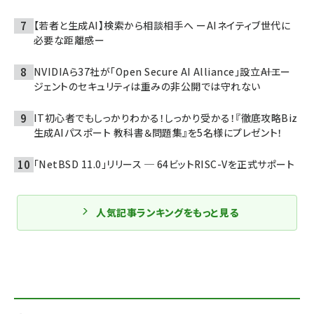
【若者と生成AI】検索から相談相手へ ーAIネイティブ世代に
必要な距離感ー
NVIDIAら37社が「Open Secure AI Alliance」設立――AIエー
ジェントのセキュリティは重みの非公開では守れない
IT初心者でもしっかりわかる！しっかり受かる！『徹底攻略Biz
生成AIパスポート 教科書＆問題集』を5名様にプレゼント！
「NetBSD 11.0」リリース ─ 64ビットRISC-Vを正式サポート
人気記事ランキングをもっと見る