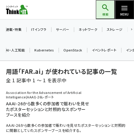
メ
Think IT（シンクイット）
イ
検索
MENU
ン
コ
連載・特集
ITインフラ
サーバー
ネットワーク
ストレージ
ン
テ
AI・人工知能
Kubernetes
OpenStack
イベントレポート
イン
ン
ツ
ai (2497)
用語「FAR.ai」 が使われている記事の一覧
に
加藤銘のチーム貢献～仲間と築いた勝利の絆～ (2315)
移
全 1 記事中 1 ～ 1 を表示中
動
iot女子会 (2281)
Association for the Advancement of Artificial
Intelligence(AAAI)-26レポート
北海道をのんびり旅する晴山佳須夫のヒント集！ (2037)
AAAI-26から数多くの参加者で賑わいを見せ
たポスターセッションと対照的なスポンサー
drupal (1956)
ブースを紹介
genai (1484)
AAAI-26から数多くの参加者で賑わいを見せたポスターセッションと対照的
に閑散としていたスポンサーブースを紹介する。
abc123 (1360)