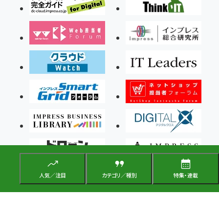
人気／注目
カテゴリ／種別
特集・連載
Copyright ©2026 Impress Corporation, An impress Group Company. All rights
reserved.