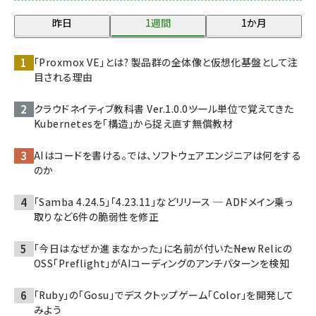
昨日
1週間
1か月
「Proxmox VE」とは? 製品群の全体像と仮想化基盤として注
目される理由
クラウドネイティブ教科書 Ver.1.0.0――ツール単位で覚えてきた
Kubernetesを「構造」から捉え直す無償教材
AIはコードを書ける。では、ソフトウェアエンジニアは何をする
のか
「Samba 4.24.5」「4.23.11」などリリース ─ ADドメイン乗っ
取りなど6件の脆弱性を修正
「今日はなぜか進まなかった」に名前が付いた――New Relicの
OSS「Preflight」がAIコーディングのアンチパターンを検知
「Ruby」の「Gosu」でデスクトップゲーム「Color」を開発して
みよう