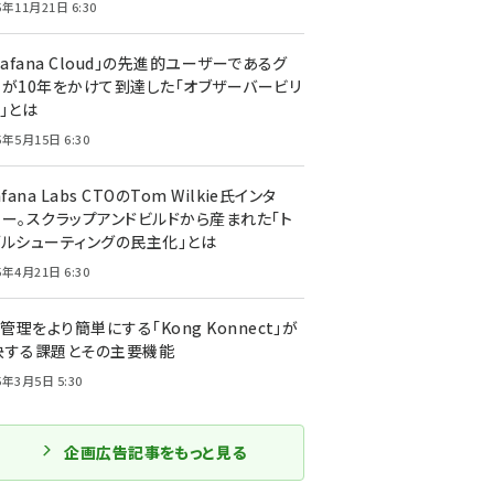
5年11月21日 6:30
rafana Cloud」の先進的ユーザーであるグ
ーが10年をかけて到達した「オブザーバービリ
」とは
5年5月15日 6:30
afana Labs CTOのTom Wilkie氏インタ
ュー。スクラップアンドビルドから産まれた「ト
ブルシューティングの民主化」とは
5年4月21日 6:30
I管理をより簡単にする「Kong Konnect」が
決する課題とその主要機能
5年3月5日 5:30
企画広告記事をもっと見る