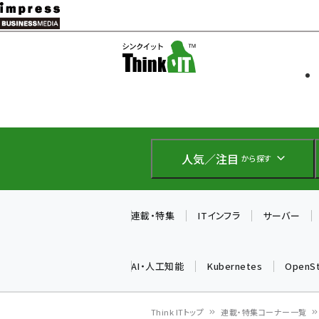
メ
イ
ソフト開発
Think IT
ン
企業IT
コ
製品導入
ン
Web担当者
EC担当者
テ
IoT・AI
ン
DCクラウド
人気／注目
から探す
研究・調査
ツ
エネルギー
に
ドローン
移
連載・特集
ITインフラ
サーバー
教育講座
動
AI・人工知能
Kubernetes
OpenS
Think ITトップ
連載・特集コーナー一覧