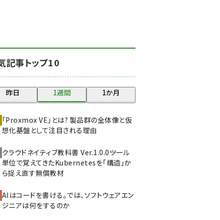
北海道をのんびり旅する
晴山佳須夫のヒント集！
(2034)
drupal (1955)
気記事トップ10
genai (1483)
abc123 (1358)
昨日
1週間
1か月
ai crunch (1353)
「Proxmox VE」とは? 製品群の全体像と仮
想化基盤として注目される理由
クラウドネイティブ教科書 Ver.1.0.0――ツール
単位で覚えてきたKubernetesを「構造」か
ら捉え直す無償教材
AIはコードを書ける。では、ソフトウェアエン
ジニアは何をするのか