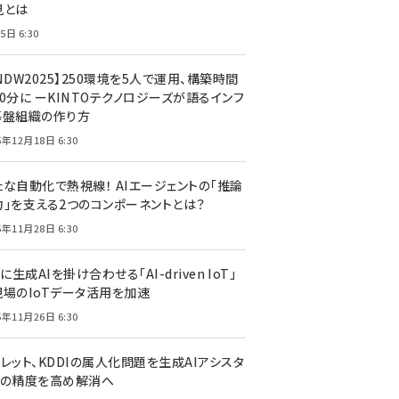
見とは
5日 6:30
NDW2025】250環境を5人で運用、構築時間
0分に ーKINTOテクノロジーズが語るインフ
基盤組織の作り方
5年12月18日 6:30
たな自動化で熱視線！ AIエージェントの「推論
力」を支える2つのコンポーネントとは？
5年11月28日 6:30
Tに生成AIを掛け合わせる「AI-driven IoT」
現場のIoTデータ活用を加速
5年11月26日 6:30
レット、KDDIの属人化問題を生成AIアシスタ
トの精度を高め解消へ