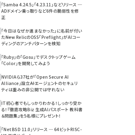
「Samba 4.24.5」「4.23.11」などリリース ─
ADドメイン乗っ取りなど6件の脆弱性を修
正
「今日はなぜか進まなかった」に名前が付い
た――New RelicのOSS「Preflight」がAIコー
ディングのアンチパターンを検知
「Ruby」の「Gosu」でデスクトップゲーム
「Color」を開発してみよう
NVIDIAら37社が「Open Secure AI
Alliance」設立――AIエージェントのセキュリ
ティは重みの非公開では守れない
IT初心者でもしっかりわかる！しっかり受か
る！『徹底攻略Biz 生成AIパスポート 教科書
＆問題集』を5名様にプレゼント！
「NetBSD 11.0」リリース ─ 64ビットRISC-