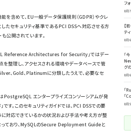
フ
8月7
ionの機能を含めて、EU一般データ保護規則（GDPR）やクレ
たセキュリティ基準であるPCI DSSへ対応させる方
【若
テ
ー
も公開されています。
8月6
 Reference Architectures for Security
」ではデー
「
――
点を整理し、アクセスされる環境やデータベースで管
グ
ver、Gold、Platinumに分類したうえで、必要なセ
8月6
「R
はPostgreSQL エンタープライズコンソーシアムが発
「C
8月5
ド
」です。このセキュリティガイドでは、PCI DSSでの要
のように対応できているかの状況および手法や考え方が整
り、MySQLのSecure Deployment Guideと