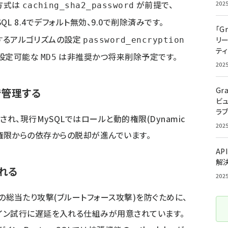
方式は
が前提で、
202
caching_sha2_password
SQL 8.4でデフォルト無効、9.0で削除済みです。
「G
化するアルゴリズムの設定
リ
password_encryption
ティ
、設定可能な
は非推奨かつ将来削除予定です。
MD5
202
Gr
で管理する
ビ
ラ
れ、現行MySQLではロールと動的権限(Dynamic
202
権限からの依存からの脱却が進んでいます。
AP
解
れる
202
ードの総当たり攻撃(ブルートフォース攻撃)を防ぐために、
イン試行に遅延を入れる仕組みが用意されています。