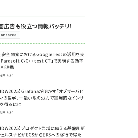
画広告も役立つ情報バッチリ！
ponsored
安全開発におけるGoogleTestの活用を支
「Parasoft C/C++test CT」で実現する効率
AI連携
4日 6:30
NDW2025】Grafanaが明かす「オブザーバビ
ティの哲学」ー最小限の労力で実用的なインサ
トを得るには
3日 6:30
CNDW2025】プロダクト急増に備える基盤刷新
ウェルスナビがECSからEKSへの移行で得た