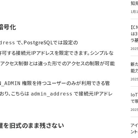
知
1月1
暗号化
【C
は3
ラ
で、PostgreSQLでは設定の
dress
202
許可する接続元IPアドレスを限定できます。シンプルな
のアクセス制御とは違った形でのアクセスの制限が可能
新
能
202
権限を持つユーザーのみが利用できる管
N_ADMIN
おり、こちらは
で接続元IPアドレ
admin_address
Io
で
202
管理を旧式のまま残さない
アイ
ン