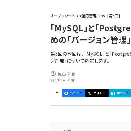
パ
オープンソースDB運用管理Tips
第
5
回
ン
「MySQL」と「Post
く
めの「バージョン管理
ず
第5回の今回は、「MySQL」と「Post
ン管理」について解説します。
梶山 隆輔
5月20日 6:30
シェア
ポスト
はてブ