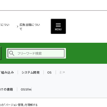
ITについ
広告出稿につい
て
MENU
T／組み込み
システム開発
OS
ミドルウェア
データベース
ai (2493)
加藤銘のチーム貢献～
k ITの書籍
OSSfm
仲間と築いた勝利の絆～
(2314)
iot女子会 (2279)
るための「バージョン管理」を理解する