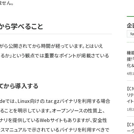
ません。
から学べること
企
S
がら公開されてから時間が経っています。とはいえ
機能
るか」という観点では重要なポイントが掲載さている
援!
化＆
4月1
してから導入する
【C
リ
t Guideでは、Linux向けの.tar.gzバイナリを利用する場合
イ
ることを明示しています。オープンソースの性質上、
1月2
ナリを提供しているWebサイトもありますが、安全性
【
スマニュアルで示されているバイナリを利用すべきで
ー