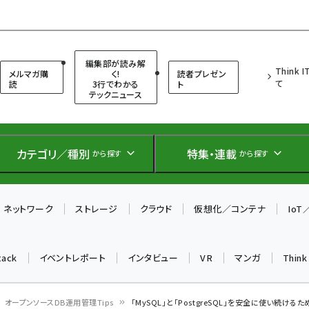
（シンクイット）
編集部が読み解
Think 
メルマガ購
く!
読者プレゼン
て
読
3行でわかる
ト
テックニュース
カテゴリ／種別
特集・連載
から探す
から探す
ネットワーク
ストレージ
クラウド
仮想化／コンテナ
Io
tack
イベントレポート
インタビュー
VR
マンガ
Thin
オープンソースDB運用管理Tips
「MySQL」と「PostgreSQL」を安全に使い続け