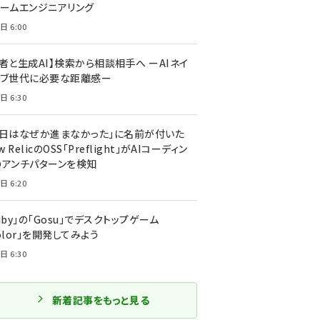
ォームエンジニアリング
日 6:00
者と生成AI】検索から相談相手へ ーAIネイ
ィブ世代に必要な距離感ー
日 6:30
今日はなぜか進まなかった」に名前が付いた
New RelicのOSS「Preflight」がAIコーディン
のアンチパターンを検知
日 6:20
uby」の「Gosu」でデスクトップゲーム
olor」を開発してみよう
日 6:30
新着記事をもっと見る