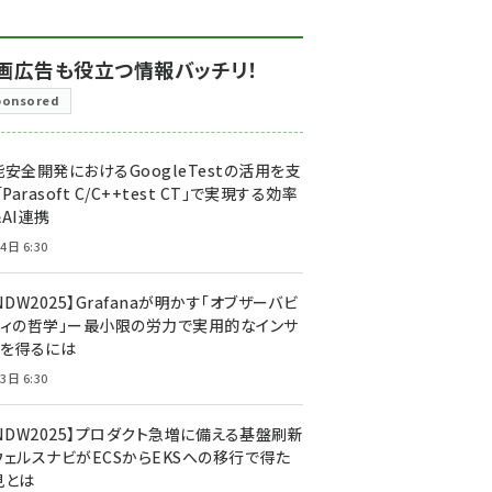
画広告も役立つ情報バッチリ！
ponsored
安全開発におけるGoogleTestの活用を支
「Parasoft C/C++test CT」で実現する効率
AI連携
4日 6:30
NDW2025】Grafanaが明かす「オブザーバビ
ティの哲学」ー最小限の労力で実用的なインサ
トを得るには
3日 6:30
CNDW2025】プロダクト急増に備える基盤刷新
ウェルスナビがECSからEKSへの移行で得た
見とは