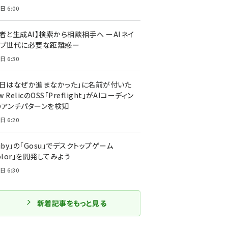
日 6:00
者と生成AI】検索から相談相手へ ーAIネイ
ィブ世代に必要な距離感ー
日 6:30
今日はなぜか進まなかった」に名前が付いた
New RelicのOSS「Preflight」がAIコーディン
のアンチパターンを検知
日 6:20
uby」の「Gosu」でデスクトップゲーム
olor」を開発してみよう
日 6:30
新着記事をもっと見る