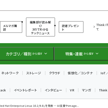
（シンクイット）
編集部が読み解
Think 
メルマガ購
く!
読者プレゼン
て
読
3行でわかる
ト
テックニュース
カテゴリ／種別
特集・連載
から探す
から探す
ネットワーク
ストレージ
クラウド
仮想化／コンテナ
Io
tack
イベントレポート
インタビュー
VR
マンガ
Thin
ed Hat Enterprise Linux 10.2/9.8」を発表 ─ AI支援やimage...