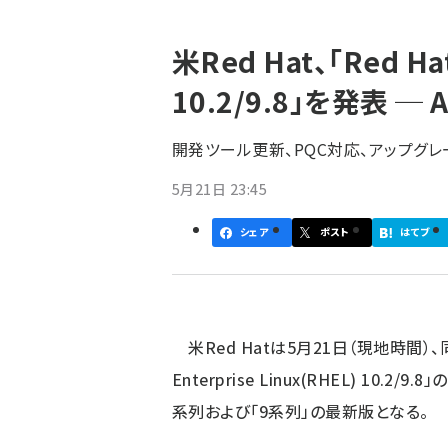
パ
米Red Hat、「Red Hat
ン
10.2/9.8」を発表 ─
く
ず
開発ツール更新、PQC対応、アップグ
5月21日 23:45
シェア
ポスト
はてブ
米Red Hatは5月21日（現地時間）、同
Enterprise Linux(RHEL) 10.2/9.
系列および「9系列」の最新版となる。