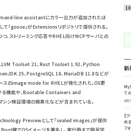
nd-line assistantにカラー出力が追加されたほ
て「goose」がExtensionsリポジトリで提供される。
しつつ、ストリーミング応答やRHEL向けMCPサーバとの
。
 Toolset 21、Rust Toolset 1.92、Python
新
、OpenJDK 25、PostgreSQL 18、MariaDB 11.8などが
のimage mode for RHELが強化された。OS更
My
、Bootable Containers and
て
）による仮想マシン検証環境の簡素化などが含まれている。
8月7
【
ology Previewとして「sealed images」が提供
め
フ
e Boot鍵でOSイメージを署名し、実行時まで暗号学