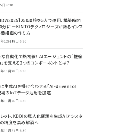
5日 6:30
NDW2025】250環境を5人で運用、構築時間
0分に ーKINTOテクノロジーズが語るインフ
基盤組織の作り方
5年12月18日 6:30
たな自動化で熱視線！ AIエージェントの「推論
力」を支える2つのコンポーネントとは？
5年11月28日 6:30
Tに生成AIを掛け合わせる「AI-driven IoT」
現場のIoTデータ活用を加速
5年11月26日 6:30
レット、KDDIの属人化問題を生成AIアシスタ
トの精度を高め解消へ
5年11月21日 6:30