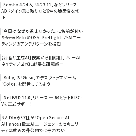
「Samba 4.24.5」「4.23.11」などリリース ─
ADドメイン乗っ取りなど6件の脆弱性を修
正
「今日はなぜか進まなかった」に名前が付い
た――New RelicのOSS「Preflight」がAIコー
ディングのアンチパターンを検知
【若者と生成AI】検索から相談相手へ ーAI
ネイティブ世代に必要な距離感ー
「Ruby」の「Gosu」でデスクトップゲーム
「Color」を開発してみよう
「NetBSD 11.0」リリース ─ 64ビットRISC-
Vを正式サポート
NVIDIAら37社が「Open Secure AI
Alliance」設立――AIエージェントのセキュリ
ティは重みの非公開では守れない