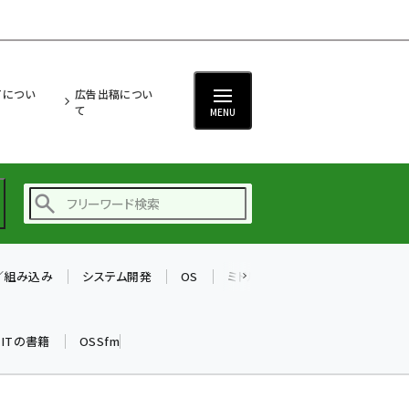
ITについ
広告出稿につい
て
MENU
T／組み込み
システム開発
OS
ミドルウェア
データベース
ai (2508)
加藤銘のチーム貢献～
k ITの書籍
OSSfm
仲間と築いた勝利の絆～
(2329)
iot女子会 (2295)