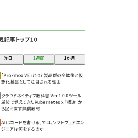
北海道をのんびり旅する
晴山佳須夫のヒント集！
(2050)
drupal (1966)
気記事トップ10
genai (1494)
abc123 (1371)
昨日
1週間
1か月
ai crunch (1365)
「Proxmox VE」とは? 製品群の全体像と仮
想化基盤として注目される理由
クラウドネイティブ教科書 Ver.1.0.0――ツール
単位で覚えてきたKubernetesを「構造」か
ら捉え直す無償教材
AIはコードを書ける。では、ソフトウェアエン
ジニアは何をするのか