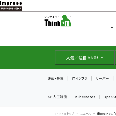
メ
イ
ソフト開発
Think IT
ン
企業IT
コ
製品導入
ン
Web担当者
EC担当者
テ
IoT・AI
ン
DCクラウド
人気／注目
から探す
研究・調査
ツ
エネルギー
に
ドローン
移
連載・特集
ITインフラ
サーバー
教育講座
動
AI・人工知能
Kubernetes
OpenS
Think ITトップ
ニュース
米Red Hat、「R