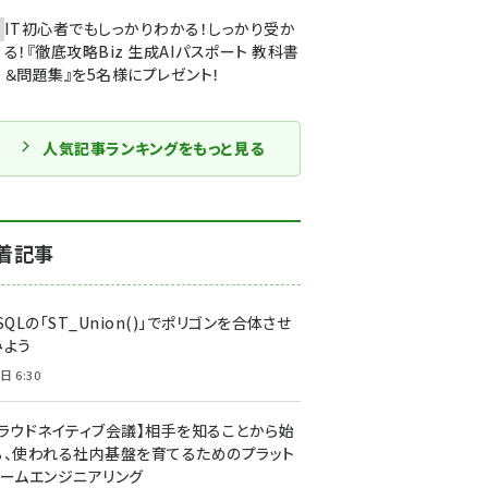
IT初心者でもしっかりわかる！しっかり受か
る！『徹底攻略Biz 生成AIパスポート 教科書
＆問題集』を5名様にプレゼント！
人気記事ランキングをもっと見る
着記事
SQLの「ST_Union()」でポリゴンを合体させ
みよう
日 6:30
クラウドネイティブ会議】相手を知ることから始
る、使われる社内基盤を育てるためのプラット
ォームエンジニアリング