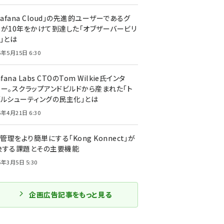
rafana Cloud」の先進的ユーザーであるグ
ーが10年をかけて到達した「オブザーバービリ
」とは
5年5月15日 6:30
afana Labs CTOのTom Wilkie氏インタ
ュー。スクラップアンドビルドから産まれた「ト
ブルシューティングの民主化」とは
5年4月21日 6:30
I管理をより簡単にする「Kong Konnect」が
決する課題とその主要機能
5年3月5日 5:30
企画広告記事をもっと見る