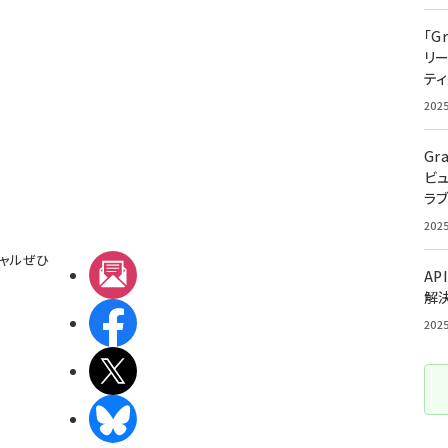
「G
リ
ティ
202
Gr
ビ
ラ
202
ャルぜひ
メルマガ
AP
解
Facebook
202
X(エックス)
BlueSky