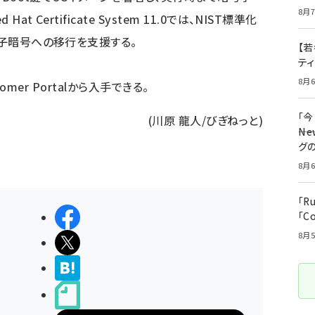
8月7
 Certificate System 11.0では、NIST標準化
量子暗号への移行を支援する。
【若
テ
8月6
stomer Portalから入手できる。
「
(川原 龍人/びぎねっと)
――
グ
8月6
「R
シェアする
「C
8月5
ポストする
>ブクマする
noteで書く