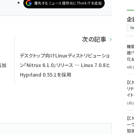
優先するニュース提供元にThink ITを追加
企
S
次の記事
機能
援!
デスクトップ向けLinuxディストリビューショ
化＆
に追加
ン「Nitrux 6.1.0」リリース ─ Linux 7.0.8と
4月1
Hyprland 0.55.1を採用
【C
リ
イ
1月2
【
ー
知