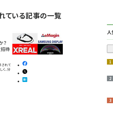
使われている記事の一覧
人
か？
数招待
提供されて
しく、分