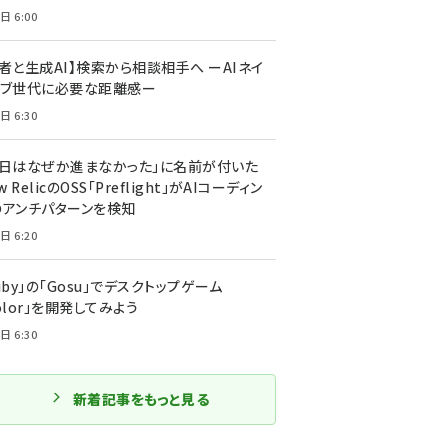
日 6:00
者と生成AI】検索から相談相手へ ーAIネイ
ィブ世代に必要な距離感ー
日 6:30
今日はなぜか進まなかった」に名前が付いた
New RelicのOSS「Preflight」がAIコーディン
のアンチパターンを検知
日 6:20
uby」の「Gosu」でデスクトップゲーム
olor」を開発してみよう
日 6:30
新着記事をもっと見る