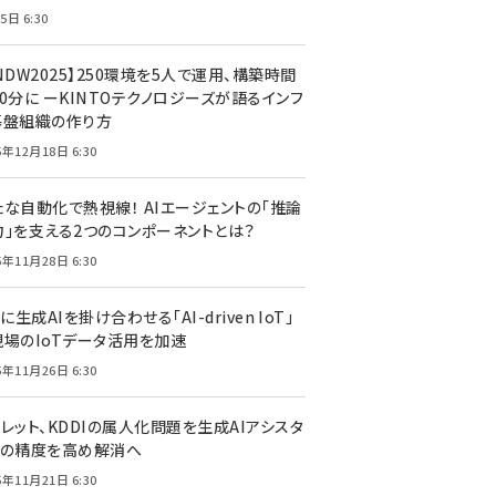
5日 6:30
NDW2025】250環境を5人で運用、構築時間
0分に ーKINTOテクノロジーズが語るインフ
基盤組織の作り方
5年12月18日 6:30
たな自動化で熱視線！ AIエージェントの「推論
力」を支える2つのコンポーネントとは？
5年11月28日 6:30
Tに生成AIを掛け合わせる「AI-driven IoT」
現場のIoTデータ活用を加速
5年11月26日 6:30
レット、KDDIの属人化問題を生成AIアシスタ
トの精度を高め解消へ
5年11月21日 6:30