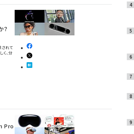
か？
提供されて
しく、分
 Pro