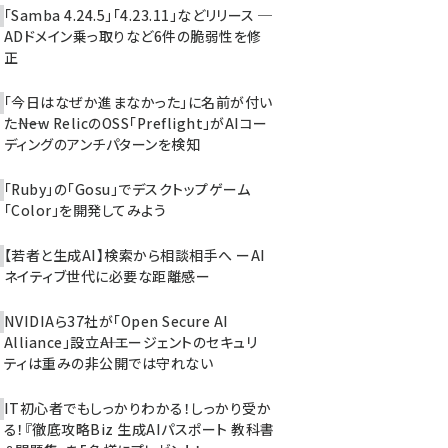
「Samba 4.24.5」「4.23.11」などリリース ─
ADドメイン乗っ取りなど6件の脆弱性を修
正
「今日はなぜか進まなかった」に名前が付い
た――New RelicのOSS「Preflight」がAIコー
ディングのアンチパターンを検知
「Ruby」の「Gosu」でデスクトップゲーム
「Color」を開発してみよう
【若者と生成AI】検索から相談相手へ ーAI
ネイティブ世代に必要な距離感ー
NVIDIAら37社が「Open Secure AI
Alliance」設立――AIエージェントのセキュリ
ティは重みの非公開では守れない
IT初心者でもしっかりわかる！しっかり受か
る！『徹底攻略Biz 生成AIパスポート 教科書