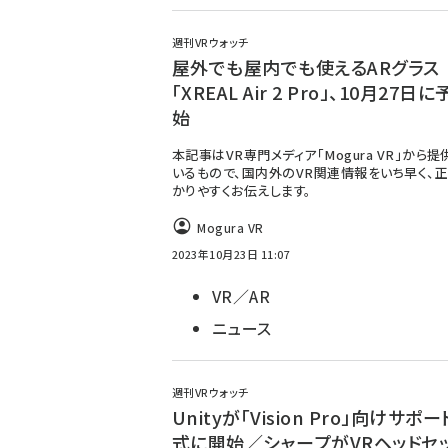
週刊VRウォッチ
屋外でも屋内でも使えるARグラス
「XREAL Air 2 Pro」、10月27日
始
本記事はVR専門メディア「Mogura VR」から
いるもので、国内外のVR関連情報をいち早く、正
かりやすくお伝えします。
Mogura VR
2023年10月23日 11:07
VR／AR
ニュース
週刊VRウォッチ
Unityが「Vision Pro」向けサポ
式に開始／シャープがVRヘッドセ