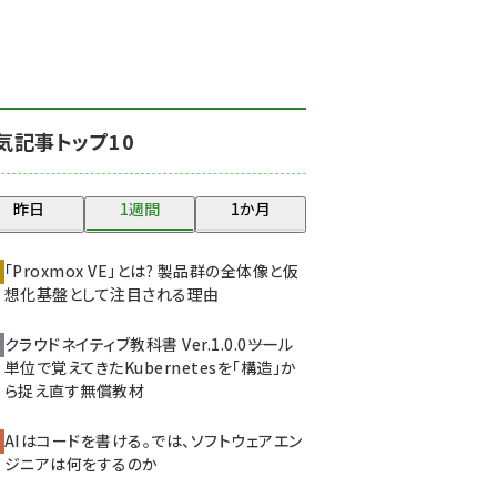
北海道をのんびり旅する
晴山佳須夫のヒント集！
(2037)
drupal (1956)
気記事トップ10
genai (1484)
abc123 (1360)
昨日
1週間
1か月
ai crunch (1355)
「Proxmox VE」とは? 製品群の全体像と仮
想化基盤として注目される理由
クラウドネイティブ教科書 Ver.1.0.0――ツール
単位で覚えてきたKubernetesを「構造」か
ら捉え直す無償教材
AIはコードを書ける。では、ソフトウェアエン
ジニアは何をするのか