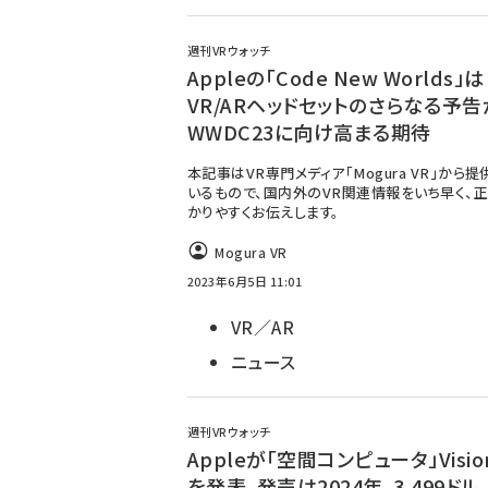
週刊VRウォッチ
Appleの「Code New Worlds」は
VR/ARヘッドセットのさらなる予告
WWDC23に向け高まる期待
本記事はVR専門メディア「Mogura VR」から
いるもので、国内外のVR関連情報をいち早く、正
かりやすくお伝えします。
Mogura VR
2023年6月5日 11:01
VR／AR
ニュース
週刊VRウォッチ
Appleが「空間コンピュータ」Vision
を発表。発売は2024年、3,499ドル