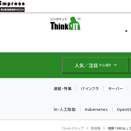
メ
イ
ソフト開発
Think IT
ン
企業IT
コ
製品導入
ン
Web担当者
EC担当者
テ
IoT・AI
ン
DCクラウド
人気／注目
から探す
研究・調査
ツ
エネルギー
に
ドローン
移
連載・特集
ITインフラ
サーバー
教育講座
動
AI・人工知能
Kubernetes
OpenS
Think ITトップ
用語集
用語「XREAL