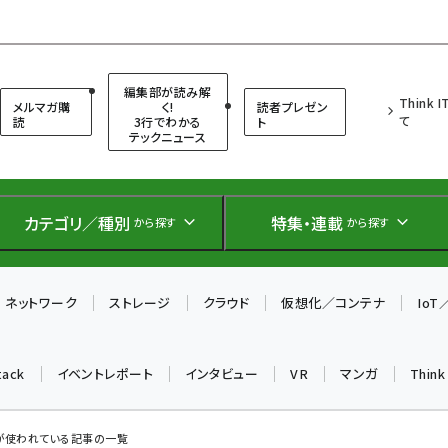
（シンクイット）
編集部が読み解
Think 
メルマガ購
く!
読者プレゼン
て
読
3行でわかる
ト
テックニュース
カテゴリ／種別
特集・連載
から探す
から探す
ネットワーク
ストレージ
クラウド
仮想化／コンテナ
Io
tack
イベントレポート
インタビュー
VR
マンガ
Thin
」 が使われている記事の一覧