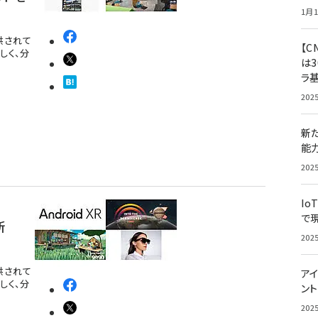
1月1
提供されて
【C
しく、分
は3
ラ
202
新
能
202
Io
で
新
202
提供されて
アイ
しく、分
ン
202