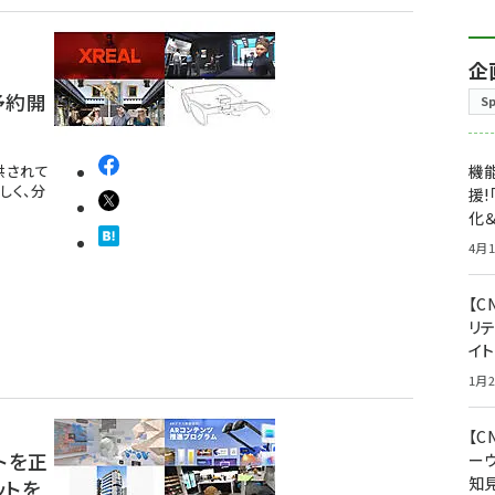
企
に予約開
S
提供されて
機能
しく、分
援!
化＆
4月1
【C
リ
イ
1月2
【
ートを正
ー
知
ットを