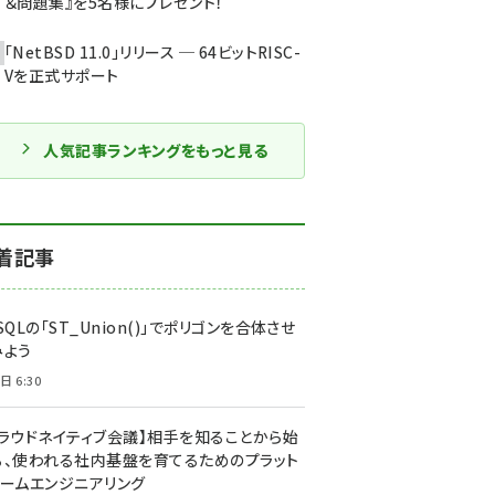
＆問題集』を5名様にプレゼント！
「NetBSD 11.0」リリース ─ 64ビットRISC-
Vを正式サポート
人気記事ランキングをもっと見る
着記事
SQLの「ST_Union()」でポリゴンを合体させ
みよう
日 6:30
クラウドネイティブ会議】相手を知ることから始
る、使われる社内基盤を育てるためのプラット
ォームエンジニアリング