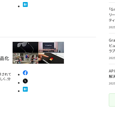
「G
リ
ティ
202
Gr
ビ
ラ
製品化
202
AP
提供されて
解
しく、分
202