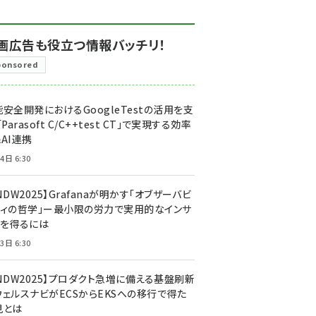
画広告も役立つ情報バッチリ！
ponsored
安全開発におけるGoogleTestの活用を支
「Parasoft C/C++test CT」で実現する効率
AI連携
4日 6:30
NDW2025】Grafanaが明かす「オブザーバビ
ティの哲学」ー最小限の労力で実用的なインサ
トを得るには
3日 6:30
CNDW2025】プロダクト急増に備える基盤刷新
ウェルスナビがECSからEKSへの移行で得た
見とは