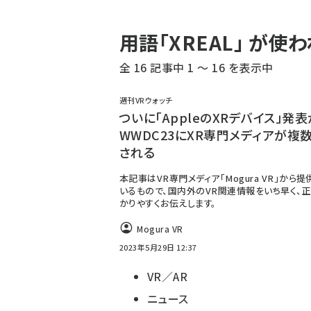
パ
用語「XREAL」 が
ン
全 16 記事中 1 ～ 16 を表示中
く
ず
週刊VRウォッチ
ついに「AppleのXRデバイス」発表
WWDC23にXR専門メディアが複
される
本記事はVR専門メディア「Mogura VR」から
いるもので、国内外のVR関連情報をいち早く、正
かりやすくお伝えします。
Mogura VR
2023年5月29日 12:37
VR／AR
ニュース