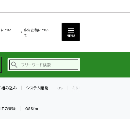
ITについ
広告出稿につい
て
MENU
T／組み込み
システム開発
OS
ミドルウェア
データベース
ai (2497)
加藤銘のチーム貢献～
k ITの書籍
OSSfm
仲間と築いた勝利の絆～
(2315)
iot女子会 (2281)