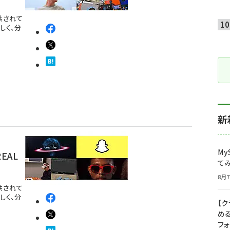
提供されて
しく、分
新
My
REAL
て
8月7
提供されて
しく、分
【
め
フ