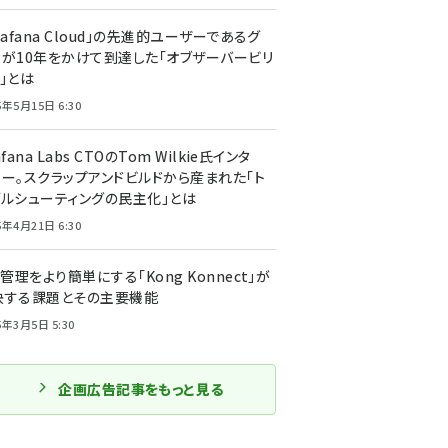
rafana Cloud」の先進的ユーザーであるグ
ーが10年をかけて到達した「オブザーバービリ
」とは
5年5月15日 6:30
afana Labs CTOのTom Wilkie氏インタ
ュー。スクラップアンドビルドから産まれた「ト
ブルシューティングの民主化」とは
5年4月21日 6:30
I管理をより簡単にする「Kong Konnect」が
決する課題とその主要機能
5年3月5日 5:30
企画広告記事をもっと見る