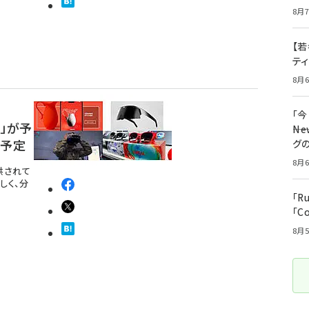
8月7
【若
テ
8月6
「
r」が予
――
荷予定
グ
8月6
提供されて
しく、分
「R
「C
8月5