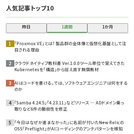
人気記事トップ10
昨日
1週間
1か月
「Proxmox VE」とは? 製品群の全体像と仮想化基盤として注
目される理由
クラウドネイティブ教科書 Ver.1.0.0――ツール単位で覚えてきた
Kubernetesを「構造」から捉え直す無償教材
AIはコードを書ける。では、ソフトウェアエンジニアは何をする
のか
「Samba 4.24.5」「4.23.11」などリリース ─ ADドメイン乗っ
取りなど6件の脆弱性を修正
「今日はなぜか進まなかった」に名前が付いた――New Relicの
OSS「Preflight」がAIコーディングのアンチパターンを検知