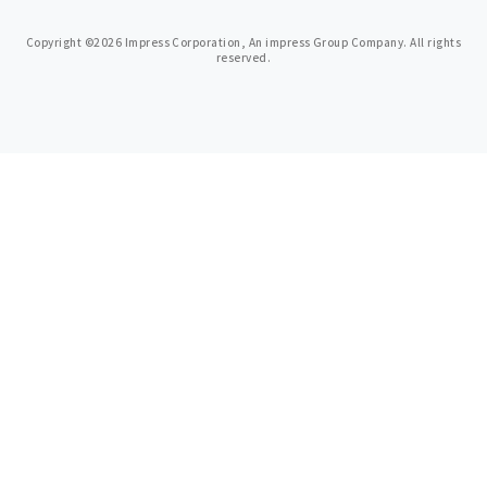
Copyright ©2026 Impress Corporation, An impress Group Company. All rights
reserved.