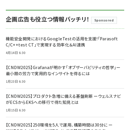
企画広告も役立つ情報バッチリ！
Sponsored
機能安全開発におけるGoogleTestの活用を支援!「Parasoft
C/C++test CT」で実現する効率化＆AI連携
4月14日 6:30
【CNDW2025】Grafanaが明かす「オブザーバビリティの哲学」ー
最小限の労力で実用的なインサイトを得るには
1月23日 6:30
【CNDW2025】プロダクト急増に備える基盤刷新 ーウェルスナビ
がECSからEKSへの移行で得た知見とは
1月15日 6:30
【CNDW2025】250環境を5人で運用、構築時間は30分に ー