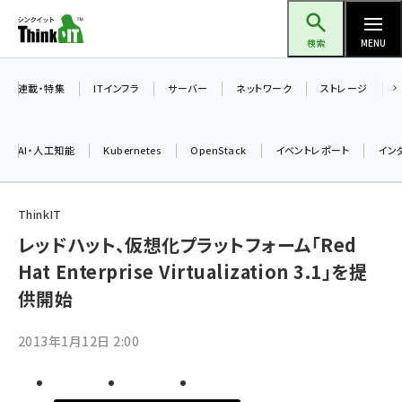
メ
Think IT（シンクイット）
イ
検索
MENU
ン
コ
連載・特集
ITインフラ
サーバー
ネットワーク
ストレージ
ン
テ
AI・人工知能
Kubernetes
OpenStack
イベントレポート
イン
ン
ツ
ai (2504)
に
ThinkIT
加藤銘のチーム貢献～仲間と築いた勝利の絆～ (2325)
移
レッドハット、仮想化プラットフォーム「Red
動
Hat Enterprise Virtualization 3.1」を提
iot女子会 (2290)
供開始
北海道をのんびり旅する晴山佳須夫のヒント集！ (2047)
drupal (1963)
2013年1月12日 2:00
genai (1492)
abc123 (1367)