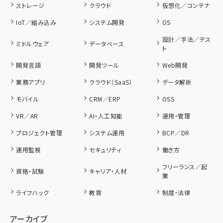
ストレージ
クラウド
仮想化／コンテナ
IoT／組み込み
システム開発
OS
設計／手法／テス
ミドルウェア
データベース
ト
開発言語
開発ツール
Web開発
業務アプリ
クラウド（SaaS）
データ解析
モバイル
CRM／ERP
OSS
VR／AR
AI・人工知能
運用・管理
プロジェクト管理
システム運用
BCP／DR
運用監視
セキュリティ
働き方
フリーランス／起
資格・試験
キャリア・人材
業
ライフハック
教育
制度・法律
アーカイブ