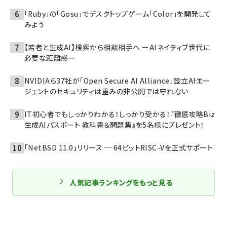
「Ruby」の「Gosu」でデスクトップゲーム「Color」を開発して
みよう
【若者と生成AI】検索から相談相手へ ーAIネイティブ世代に
必要な距離感ー
NVIDIAら37社が「Open Secure AI Alliance」設立――AIエー
ジェントのセキュリティは重みの非公開では守れない
IT初心者でもしっかりわかる！しっかり受かる！『徹底攻略Biz
生成AIパスポート 教科書＆問題集』を5名様にプレゼント！
「NetBSD 11.0」リリース ─ 64ビットRISC-Vを正式サポート
人気記事ランキングをもっと見る