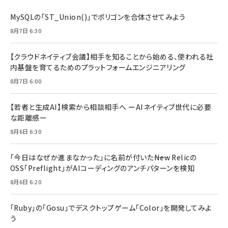
MySQLの「ST_Union()」でポリゴンを合体させてみよう
8月7日 6:30
【クラウドネイティブ会議】相手を知ることから始める、使われる社
内基盤を育てるためのプラットフォームエンジニアリング
8月7日 6:00
【若者と生成AI】検索から相談相手へ ーAIネイティブ世代に必要
な距離感ー
8月6日 6:30
「今日はなぜか進まなかった」に名前が付いた――New Relicの
OSS「Preflight」がAIコーディングのアンチパターンを検知
8月6日 6:20
「Ruby」の「Gosu」でデスクトップゲーム「Color」を開発してみよ
う