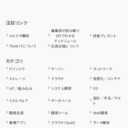
注目リンク
編集部が読み解く!
メルマガ購読
3行でわかる
読者プレゼント
テックニュース
Think ITについて
広告出稿について
カテゴリ
ITインフラ
サーバー
ネットワーク
ストレージ
クラウド
仮想化／コンテナ
IoT／組み込み
システム開発
OS
設計／手法／テス
ミドルウェア
データベース
ト
開発言語
開発ツール
Web開発
業務アプリ
クラウド（SaaS）
データ解析