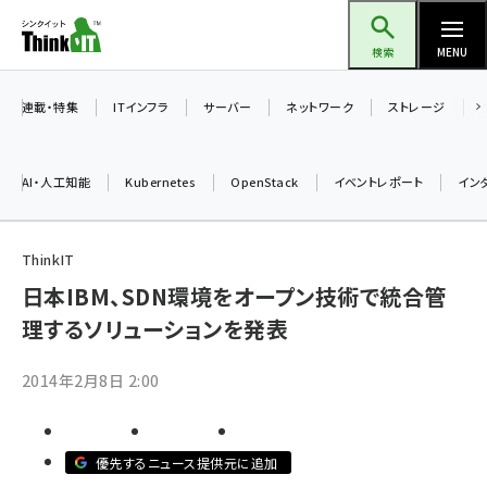
メ
Think IT（シンクイット）
イ
検索
MENU
ン
コ
連載・特集
ITインフラ
サーバー
ネットワーク
ストレージ
ン
テ
AI・人工知能
Kubernetes
OpenStack
イベントレポート
イン
ン
ツ
ai (2508)
に
ThinkIT
加藤銘のチーム貢献～仲間と築いた勝利の絆～ (2329)
移
日本IBM、SDN環境をオープン技術で統合管
動
理するソリューションを発表
iot女子会 (2295)
北海道をのんびり旅する晴山佳須夫のヒント集！ (2050)
2014年2月8日 2:00
drupal (1966)
genai (1494)
優先するニュース提供元に追加
abc123 (1371)