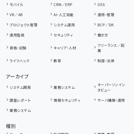
モバイル
CRM／ERP
OSS
VR／AR
AI・人工知能
運用・管理
プロジェクト管理
システム運用
BCP／DR
運用監視
セキュリティ
働き方
フリーランス／起
資格・試験
キャリア・人材
業
ライフハック
教育
制度・法律
アーカイブ
キーパーソンイン
システム開発
業務システム
タビュー
調査レポート
情報セキュリティ
サーバ構築・運用
業務システム
種別