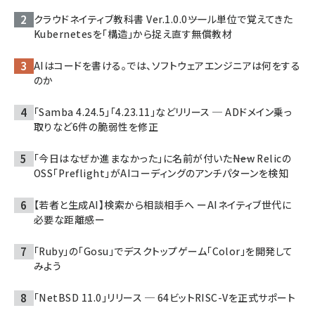
クラウドネイティブ教科書 Ver.1.0.0――ツール単位で覚えてきた
Kubernetesを「構造」から捉え直す無償教材
AIはコードを書ける。では、ソフトウェアエンジニアは何をする
のか
「Samba 4.24.5」「4.23.11」などリリース ─ ADドメイン乗っ
取りなど6件の脆弱性を修正
「今日はなぜか進まなかった」に名前が付いた――New Relicの
OSS「Preflight」がAIコーディングのアンチパターンを検知
【若者と生成AI】検索から相談相手へ ーAIネイティブ世代に
必要な距離感ー
「Ruby」の「Gosu」でデスクトップゲーム「Color」を開発して
みよう
「NetBSD 11.0」リリース ─ 64ビットRISC-Vを正式サポート