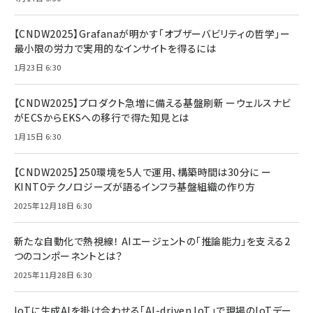
【CNDW2025】Grafanaが明かす「オブザーバビリティの哲学」ー
最小限の労力で実用的なインサイトを得るには
1月23日 6:30
【CNDW2025】プロダクト急増に備える基盤刷新 ーウェルスナビ
がECSからEKSへの移行で得た知見とは
1月15日 6:30
【CNDW2025】250環境を5人で運用、構築時間は30分に ー
KINTOテクノロジーズが語るインフラ基盤組織の作り方
2025年12月18日 6:30
新たな自動化で熱視線！ AIエージェントの「推論能力」を支える2
つのコンポーネントとは？
2025年11月28日 6:30
IoTに生成AIを掛け合わせる「AI-driven IoT」で現場のIoTデー