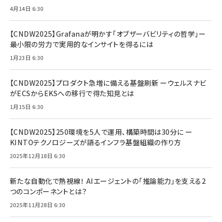
4月14日 6:30
【CNDW2025】Grafanaが明かす「オブザーバビリティの哲学」ー
最小限の労力で実用的なインサイトを得るには
1月23日 6:30
【CNDW2025】プロダクト急増に備える基盤刷新 ーウェルスナビ
がECSからEKSへの移行で得た知見とは
1月15日 6:30
【CNDW2025】250環境を5人で運用、構築時間は30分に ー
KINTOテクノロジーズが語るインフラ基盤組織の作り方
2025年12月18日 6:30
新たな自動化で熱視線！ AIエージェントの「推論能力」を支える2
つのコンポーネントとは？
2025年11月28日 6:30