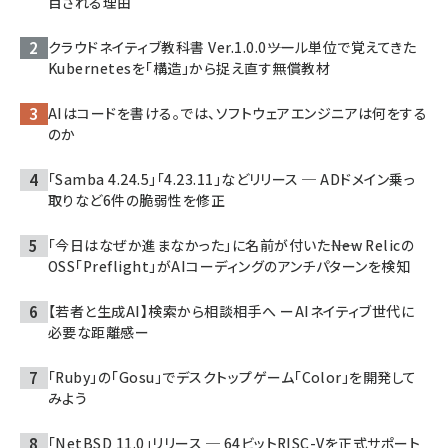
目される理由
クラウドネイティブ教科書 Ver.1.0.0――ツール単位で覚えてきた
Kubernetesを「構造」から捉え直す無償教材
AIはコードを書ける。では、ソフトウェアエンジニアは何をする
のか
「Samba 4.24.5」「4.23.11」などリリース ─ ADドメイン乗っ
取りなど6件の脆弱性を修正
「今日はなぜか進まなかった」に名前が付いた――New Relicの
OSS「Preflight」がAIコーディングのアンチパターンを検知
【若者と生成AI】検索から相談相手へ ーAIネイティブ世代に
必要な距離感ー
「Ruby」の「Gosu」でデスクトップゲーム「Color」を開発して
みよう
「NetBSD 11.0」リリース ─ 64ビットRISC-Vを正式サポート