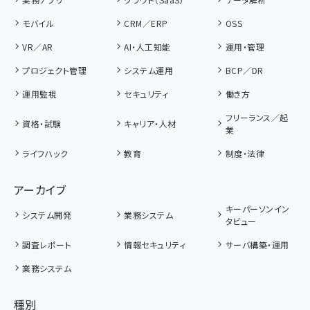
モバイル
CRM／ERP
OSS
VR／AR
AI・人工知能
運用・管理
プロジェクト管理
システム運用
BCP／DR
運用監視
セキュリティ
働き方
フリーランス／起
資格・試験
キャリア・人材
業
ライフハック
教育
制度・法律
アーカイブ
キーパーソンイン
システム開発
業務システム
タビュー
調査レポート
情報セキュリティ
サーバ構築・運用
業務システム
種別