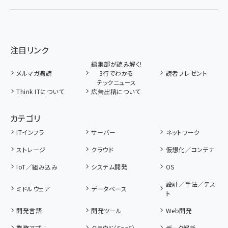
注目リンク
編集部が読み解く!
メルマガ購読
3行でわかる
読者プレゼント
テックニュース
Think ITについて
広告出稿について
カテゴリ
ITインフラ
サーバー
ネットワーク
ストレージ
クラウド
仮想化／コンテナ
IoT／組み込み
システム開発
OS
設計／手法／テス
ミドルウェア
データベース
ト
開発言語
開発ツール
Web開発
業務アプリ
クラウド（SaaS）
データ解析