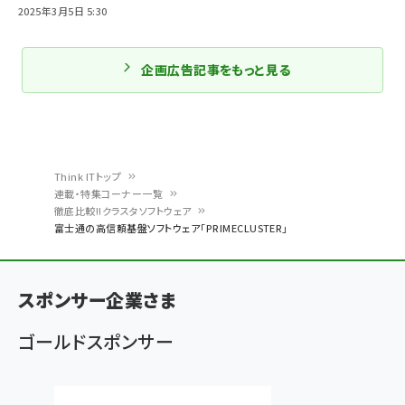
2025年3月5日 5:30
企画広告記事をもっと見る
Think ITトップ
連載・特集コーナー一覧
パ
徹底比較!!クラスタソフトウェア
富士通の高信頼基盤ソフトウェア「PRIMECLUSTER」
ン
く
ず
スポンサー企業さま
ゴールドスポンサー