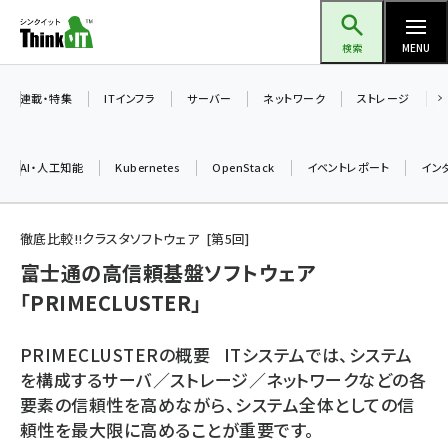
メ
Think IT（シンクイット）
イ
検索
MENU
ン
コ
連載・特集
ITインフラ
サーバー
ネットワーク
ストレージ
ン
テ
AI・人工知能
Kubernetes
OpenStack
イベントレポート
イン
ン
ツ
ai (2508)
に
徹底比較!!クラスタソフトウェア
第
5
回
加藤銘のチーム貢献～仲間と築いた勝利の絆～ (2329)
移
富士通の高信頼基盤ソフトウェア
動
「PRIMECLUSTER」
iot女子会 (2295)
北海道をのんびり旅する晴山佳須夫のヒント集！ (2050)
PRIMECLUSTERの概要 ITシステムでは、システム
drupal (1966)
を構成するサーバ／ストレージ／ネットワークなどの各
要素の信頼性を高めながら、システム全体としての信
genai (1494)
頼性を最大限に高めることが重要です。
abc123 (1371)