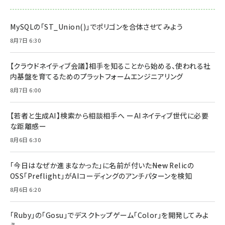
MySQLの「ST_Union()」でポリゴンを合体させてみよう
8月7日 6:30
【クラウドネイティブ会議】相手を知ることから始める、使われる社
内基盤を育てるためのプラットフォームエンジニアリング
8月7日 6:00
【若者と生成AI】検索から相談相手へ ーAIネイティブ世代に必要
な距離感ー
8月6日 6:30
「今日はなぜか進まなかった」に名前が付いた――New Relicの
OSS「Preflight」がAIコーディングのアンチパターンを検知
8月6日 6:20
「Ruby」の「Gosu」でデスクトップゲーム「Color」を開発してみよ