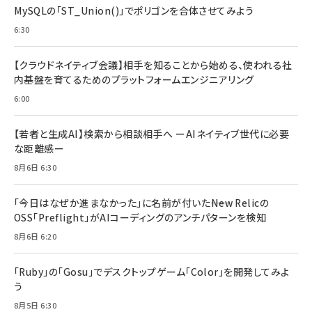
MySQLの「ST_Union()」でポリゴンを合体させてみよう
6:30
【クラウドネイティブ会議】相手を知ることから始める、使われる社
内基盤を育てるためのプラットフォームエンジニアリング
6:00
【若者と生成AI】検索から相談相手へ ーAIネイティブ世代に必要
な距離感ー
8月6日 6:30
「今日はなぜか進まなかった」に名前が付いた――New Relicの
OSS「Preflight」がAIコーディングのアンチパターンを検知
8月6日 6:20
「Ruby」の「Gosu」でデスクトップゲーム「Color」を開発してみよ
う
8月5日 6:30