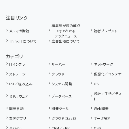
注目リンク
編集部が読み解く!
メルマガ購読
3行でわかる
読者プレゼント
テックニュース
Think ITについて
広告出稿について
カテゴリ
ITインフラ
サーバー
ネットワーク
ストレージ
クラウド
仮想化／コンテナ
IoT／組み込み
システム開発
OS
設計／手法／テス
ミドルウェア
データベース
ト
開発言語
開発ツール
Web開発
業務アプリ
クラウド（SaaS）
データ解析
モバイル
CRM／ERP
OSS