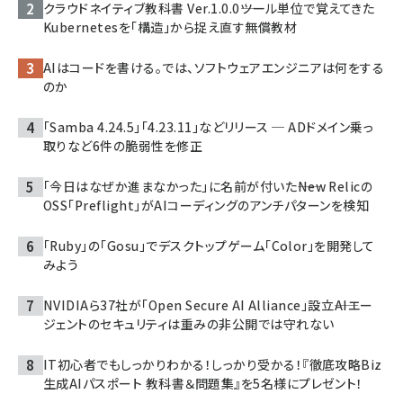
クラウドネイティブ教科書 Ver.1.0.0――ツール単位で覚えてきた
Kubernetesを「構造」から捉え直す無償教材
AIはコードを書ける。では、ソフトウェアエンジニアは何をする
のか
「Samba 4.24.5」「4.23.11」などリリース ─ ADドメイン乗っ
取りなど6件の脆弱性を修正
「今日はなぜか進まなかった」に名前が付いた――New Relicの
OSS「Preflight」がAIコーディングのアンチパターンを検知
「Ruby」の「Gosu」でデスクトップゲーム「Color」を開発して
みよう
NVIDIAら37社が「Open Secure AI Alliance」設立――AIエー
ジェントのセキュリティは重みの非公開では守れない
IT初心者でもしっかりわかる！しっかり受かる！『徹底攻略Biz
生成AIパスポート 教科書＆問題集』を5名様にプレゼント！