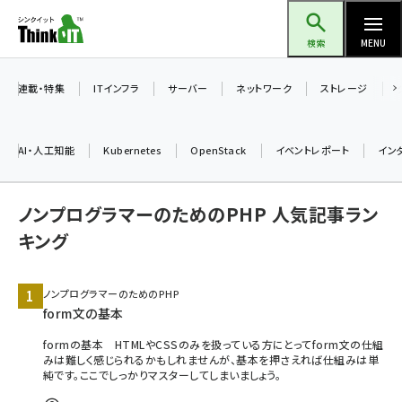
メ
Think IT（シンクイット）
イ
検索
MENU
ン
コ
連載・特集
ITインフラ
サーバー
ネットワーク
ストレージ
ン
テ
AI・人工知能
Kubernetes
OpenStack
イベントレポート
イン
ン
ツ
ai (2486)
ノンプログラマーのためのPHP 人気記事ラン
に
加藤銘のチーム貢献～仲間と築いた勝利の絆～ (2308)
移
キング
動
iot女子会 (2273)
ノンプログラマーのためのPHP
北海道をのんびり旅する晴山佳須夫のヒント集！ (2025)
form文の基本
drupal (1947)
formの基本 HTMLやCSSのみを扱っている方にとってform文の仕組
みは難しく感じられるかもしれませんが、基本を押さえれば仕組みは単
genai (1477)
純です。ここでしっかりマスターしてしまいましょう。
abc123 (1352)