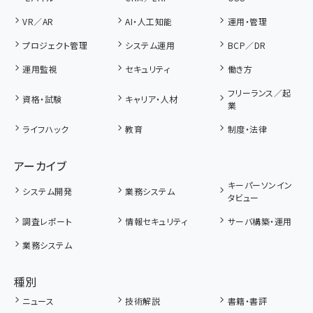
VR／AR
AI・人工知能
運用・管理
プロジェクト管理
システム運用
BCP／DR
運用監視
セキュリティ
働き方
フリーランス／起
資格・試験
キャリア・人材
業
ライフハック
教育
制度・法律
アーカイブ
キーパーソンイン
システム開発
業務システム
タビュー
調査レポート
情報セキュリティ
サーバ構築・運用
業務システム
種別
ニュース
技術解説
書籍・書評