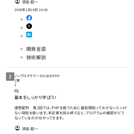
須田 超一
2009年3月19日 20:00
ai crunch (1348)
開発言語
技術解説
ノンプログラマーのためのPHP
第
2
回
基本をしっかり学ぼう！
連想配列 第2回では、PHPを扱うために最低限知っておかないといけ
ない項目を扱います。本記事を読み終えると、プログラムの細部がどう
なっているのか分かってきます。
須田 超一