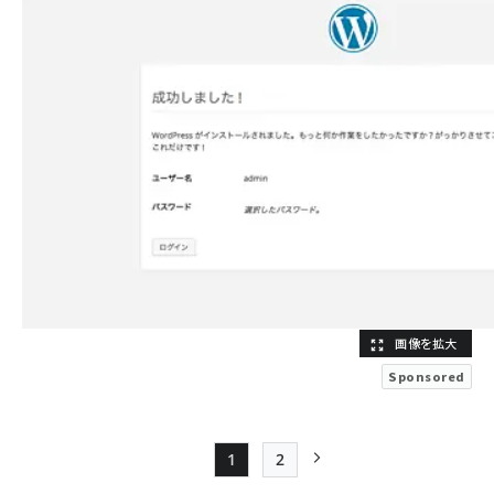
Sponsored
1
2
Page
Page
次ページ