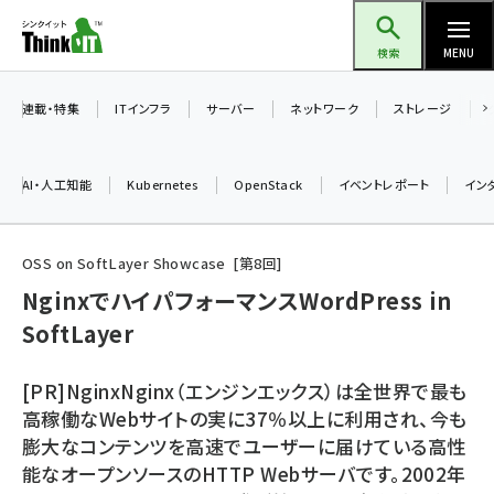
メ
Think IT（シンクイット）
イ
検索
MENU
ン
コ
連載・特集
ITインフラ
サーバー
ネットワーク
ストレージ
ン
テ
AI・人工知能
Kubernetes
OpenStack
イベントレポート
イン
ン
ツ
ai (2497)
に
OSS on SoftLayer Showcase
第
8
回
加藤銘のチーム貢献～仲間と築いた勝利の絆～ (2315)
移
NginxでハイパフォーマンスWordPress in
動
SoftLayer
iot女子会 (2281)
北海道をのんびり旅する晴山佳須夫のヒント集！ (2037)
[PR]NginxNginx（エンジンエックス）は全世界で最も
drupal (1956)
高稼働なWebサイトの実に37％以上に利用され、今も
膨大なコンテンツを高速でユーザーに届けている高性
genai (1484)
能なオープンソースのHTTP Webサーバです。2002年
abc123 (1360)