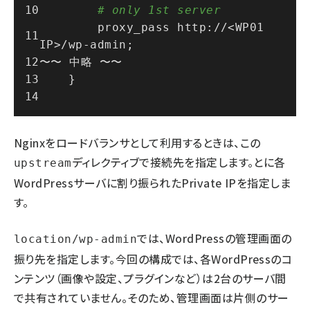
# only 1st server
        proxy_pass http://<WP01 
IP>/wp-admin;
〜〜 中略 〜〜
    }
Nginxをロードバランサとして利用するときは、この
ディレクティブで接続先を指定します。
と
に各
upstream
WordPressサーバに割り振られたPrivate IPを指定しま
す。
では、WordPressの管理画面の
location/wp-admin
振り先を指定します。今回の構成では、各WordPressのコ
ンテンツ（画像や設定、プラグインなど）は2台のサーバ間
で共有されていません。そのため、管理画面は片側のサー