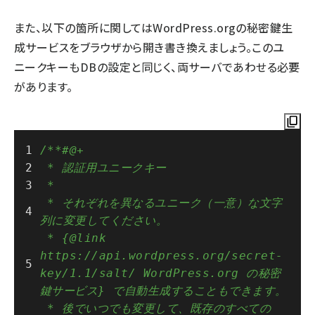
また、以下の箇所に関しては
WordPress.orgの秘密鍵生
成サービス
をブラウザから開き書き換えましょう。このユ
ニークキーもDBの設定と同じく、両サーバであわせる必要
があります。
/**#@+
 * 認証用ユニークキー
 *
 * それぞれを異なるユニーク（一意）な文字
列に変更してください。
 * {@link 
https://api.wordpress.org/secret-
key/1.1/salt/ WordPress.org の秘密
鍵サービス} で自動生成することもできます。
 * 後でいつでも変更して、既存のすべての 