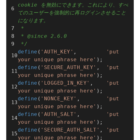
cookie を無効にできます。これにより、すべ
てのユーザーを強制的に再ログインさせること
になります。
 *
 * @since 2.6.0
 */
define
(
'AUTH_KEY'
,         
'put 
your unique phrase here'
);
define
(
'SECURE_AUTH_KEY'
,  
'put 
your unique phrase here'
);
define
(
'LOGGED_IN_KEY'
,    
'put 
your unique phrase here'
);
define
(
'NONCE_KEY'
,        
'put 
your unique phrase here'
);
define
(
'AUTH_SALT'
,        
'put 
your unique phrase here'
);
define
(
'SECURE_AUTH_SALT'
, 
'put 
your unique phrase here'
);