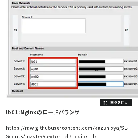
lb01:Nginxのロードバランサ
https://raw.githubusercontent.com/kazuhisya/SL-
Scripts/master/centos_el7_nginx_lb