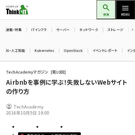
メ
Think IT（シンクイット）
イ
検索
MENU
ン
コ
連載・特集
ITインフラ
サーバー
ネットワーク
ストレージ
ン
テ
AI・人工知能
Kubernetes
OpenStack
イベントレポート
イン
ン
ツ
ai (2497)
に
TechAcademyマガジン
第
10
回
加藤銘のチーム貢献～仲間と築いた勝利の絆～ (2315)
移
Airbnbを事例に学ぶ！失敗しないWebサイト
動
の作り方
iot女子会 (2281)
北海道をのんびり旅する晴山佳須夫のヒント集！ (2037)
TechAcademy
drupal (1956)
2016年10月5日 19:00
genai (1484)
abc123 (1360)