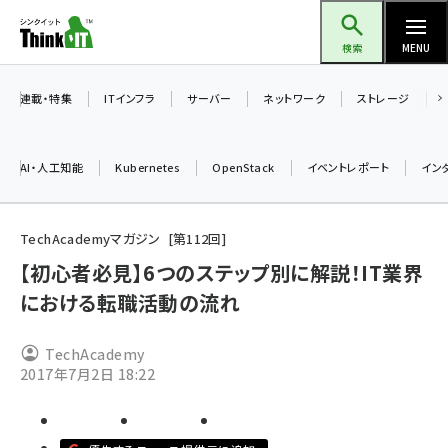
メ
Think IT（シンクイット）
イ
検索
MENU
ン
コ
連載・特集
ITインフラ
サーバー
ネットワーク
ストレージ
ン
テ
AI・人工知能
Kubernetes
OpenStack
イベントレポート
イン
ン
ツ
ai (2508)
に
TechAcademyマガジン
第
112
回
加藤銘のチーム貢献～仲間と築いた勝利の絆～ (2329)
移
【初心者必見】6つのステップ別に解説！IT業界
動
における転職活動の流れ
iot女子会 (2295)
北海道をのんびり旅する晴山佳須夫のヒント集！ (2050)
TechAcademy
drupal (1966)
2017年7月2日 18:22
genai (1494)
abc123 (1371)