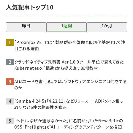
人気記事トップ10
昨日
1週間
1か月
「Proxmox VE」とは? 製品群の全体像と仮想化基盤として注
目される理由
クラウドネイティブ教科書 Ver.1.0.0――ツール単位で覚えてきた
Kubernetesを「構造」から捉え直す無償教材
AIはコードを書ける。では、ソフトウェアエンジニアは何をする
のか
「Samba 4.24.5」「4.23.11」などリリース ─ ADドメイン乗っ
取りなど6件の脆弱性を修正
「今日はなぜか進まなかった」に名前が付いた――New Relicの
OSS「Preflight」がAIコーディングのアンチパターンを検知