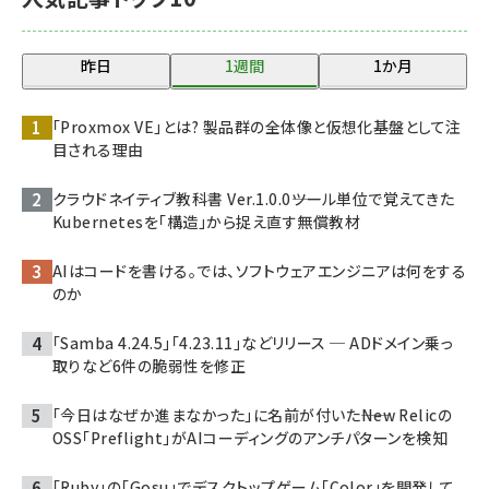
昨日
1週間
1か月
「Proxmox VE」とは? 製品群の全体像と仮想化基盤として注
目される理由
クラウドネイティブ教科書 Ver.1.0.0――ツール単位で覚えてきた
Kubernetesを「構造」から捉え直す無償教材
AIはコードを書ける。では、ソフトウェアエンジニアは何をする
のか
「Samba 4.24.5」「4.23.11」などリリース ─ ADドメイン乗っ
取りなど6件の脆弱性を修正
「今日はなぜか進まなかった」に名前が付いた――New Relicの
OSS「Preflight」がAIコーディングのアンチパターンを検知
「Ruby」の「Gosu」でデスクトップゲーム「Color」を開発して