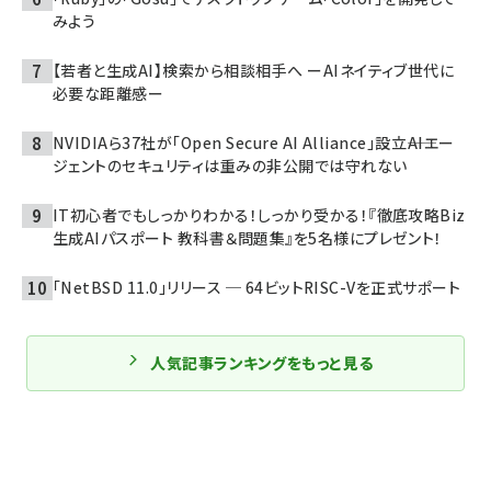
みよう
【若者と生成AI】検索から相談相手へ ーAIネイティブ世代に
必要な距離感ー
NVIDIAら37社が「Open Secure AI Alliance」設立――AIエー
ジェントのセキュリティは重みの非公開では守れない
IT初心者でもしっかりわかる！しっかり受かる！『徹底攻略Biz
生成AIパスポート 教科書＆問題集』を5名様にプレゼント！
「NetBSD 11.0」リリース ─ 64ビットRISC-Vを正式サポート
人気記事ランキングをもっと見る