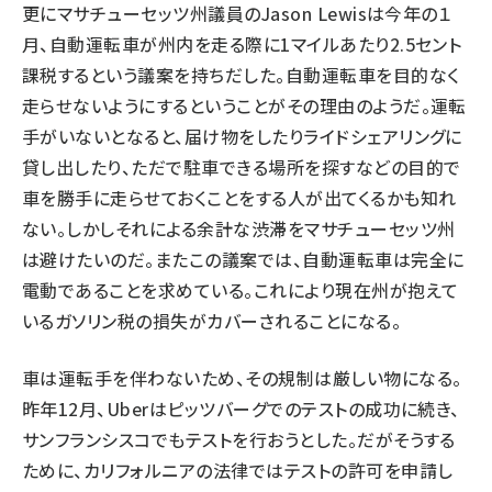
更にマサチューセッツ州議員のJason Lewisは今年の１
月、自動運転車が州内を走る際に1マイルあたり2.5セント
課税するという議案を持ちだした。自動運転車を目的なく
走らせないようにするということがその理由のようだ。運転
手がいないとなると、届け物をしたりライドシェアリングに
貸し出したり、ただで駐車できる場所を探すなどの目的で
車を勝手に走らせておくことをする人が出てくるかも知れ
ない。しかしそれによる余計な渋滞をマサチューセッツ州
は避けたいのだ。またこの議案では、自動運転車は完全に
電動であることを求めている。これにより現在州が抱えて
いるガソリン税の損失がカバーされることになる。
車は運転手を伴わないため、その規制は厳しい物になる。
昨年12月、Uberはピッツバーグでのテストの成功に続き、
サンフランシスコでもテストを行おうとした。だがそうする
ために、カリフォルニアの法律ではテストの許可を申請し