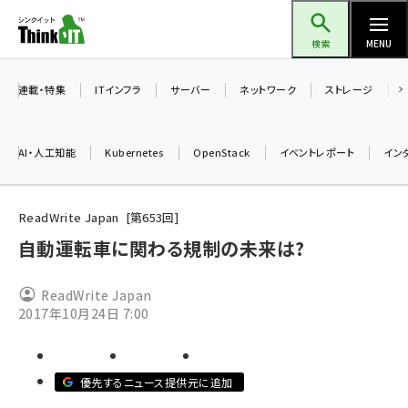
メ
Think IT（シンクイット）
イ
検索
MENU
ン
コ
連載・特集
ITインフラ
サーバー
ネットワーク
ストレージ
ン
テ
AI・人工知能
Kubernetes
OpenStack
イベントレポート
イン
ン
ツ
ai (2504)
に
ReadWrite Japan
第
653
回
加藤銘のチーム貢献～仲間と築いた勝利の絆～ (2325)
移
自動運転車に関わる規制の未来は?
動
iot女子会 (2290)
ReadWrite Japan
北海道をのんびり旅する晴山佳須夫のヒント集！ (2047)
2017年10月24日 7:00
drupal (1963)
genai (1492)
優先するニュース提供元に追加
abc123 (1367)