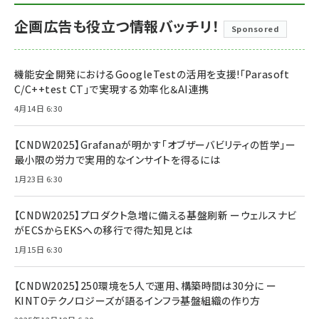
企画広告も役立つ情報バッチリ！
Sponsored
機能安全開発におけるGoogleTestの活用を支援!「Parasoft
C/C++test CT」で実現する効率化＆AI連携
4月14日 6:30
【CNDW2025】Grafanaが明かす「オブザーバビリティの哲学」ー
最小限の労力で実用的なインサイトを得るには
1月23日 6:30
【CNDW2025】プロダクト急増に備える基盤刷新 ーウェルスナビ
がECSからEKSへの移行で得た知見とは
1月15日 6:30
【CNDW2025】250環境を5人で運用、構築時間は30分に ー
KINTOテクノロジーズが語るインフラ基盤組織の作り方