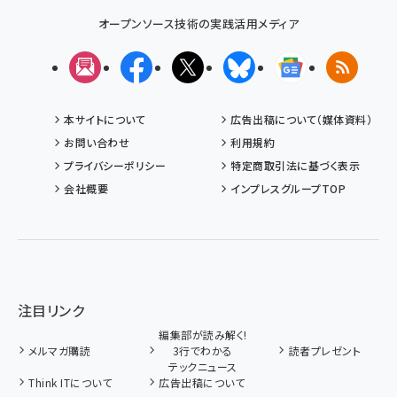
オープンソース技術の実践活用メディア
メルマガ
Facebook
X(エックス)
Bluesky
Googleニュ
RSS
本サイトについて
広告出稿について（媒体資料）
お問い合わせ
利用規約
プライバシーポリシー
特定商取引法に基づく表示
会社概要
インプレスグループTOP
注目リンク
編集部が読み解く!
メルマガ購読
3行でわかる
読者プレゼント
テックニュース
Think ITについて
広告出稿について