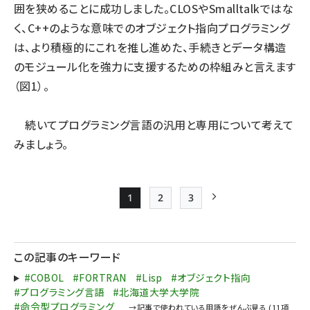
囲を狭めることに成功しました。CLOSやSmalltalkではな
く、C++のような意味でのオブジェクト指向プログラミング
は、より積極的にこれを推し進めた、手続きとデータ構造
のモジュール化を強力に支援するための枠組みと言えます
（図1）。
続いてプログラミング言語の汎用と専用について考えて
みましょう。
1
2
3
Page
Page
Page
次ページ
ペー
ジ
この記事のキーワード
送
#COBOL
#FORTRAN
#Lisp
#オブジェクト指向
り
#プログラミング言語
#北海道大学大学院
#命令型プログラミング