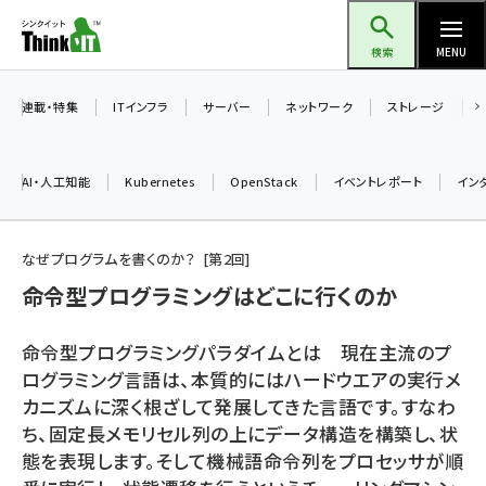
メ
Think IT（シンクイット）
イ
検索
MENU
ン
コ
連載・特集
ITインフラ
サーバー
ネットワーク
ストレージ
ン
テ
AI・人工知能
Kubernetes
OpenStack
イベントレポート
イン
ン
ツ
ai (2513)
に
なぜプログラムを書くのか？
第
2
回
加藤銘のチーム貢献～仲間と築いた勝利の絆～ (2338)
移
命令型プログラミングはどこに行くのか
動
iot女子会 (2299)
命令型プログラミングパラダイムとは 現在主流のプ
北海道をのんびり旅する晴山佳須夫のヒント集！ (2060)
ログラミング言語は、本質的にはハードウエアの実行メ
カニズムに深く根ざして発展してきた言語です。すなわ
drupal (1973)
ち、固定長メモリセル列の上にデータ構造を構築し、状
genai (1501)
態を表現します。そして機械語命令列をプロセッサが順
abc123 (1376)