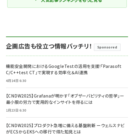
企画広告も役立つ情報バッチリ！
Sponsored
機能安全開発におけるGoogleTestの活用を支援!「Parasoft
C/C++test CT」で実現する効率化＆AI連携
4月14日 6:30
【CNDW2025】Grafanaが明かす「オブザーバビリティの哲学」ー
最小限の労力で実用的なインサイトを得るには
1月23日 6:30
【CNDW2025】プロダクト急増に備える基盤刷新 ーウェルスナビ
がECSからEKSへの移行で得た知見とは