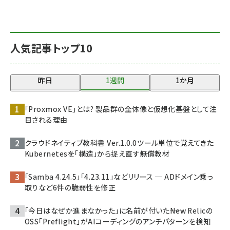
人気記事トップ10
昨日
1週間
1か月
「Proxmox VE」とは? 製品群の全体像と仮想化基盤として注
目される理由
クラウドネイティブ教科書 Ver.1.0.0――ツール単位で覚えてきた
Kubernetesを「構造」から捉え直す無償教材
「Samba 4.24.5」「4.23.11」などリリース ─ ADドメイン乗っ
取りなど6件の脆弱性を修正
「今日はなぜか進まなかった」に名前が付いた――New Relicの
OSS「Preflight」がAIコーディングのアンチパターンを検知