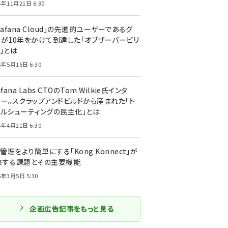
5年11月21日 6:30
rafana Cloud」の先進的ユーザーであるグ
ーが10年をかけて到達した「オブザーバービリ
」とは
5年5月15日 6:30
afana Labs CTOのTom Wilkie氏インタ
ュー。スクラップアンドビルドから産まれた「ト
ブルシューティングの民主化」とは
5年4月21日 6:30
I管理をより簡単にする「Kong Konnect」が
決する課題とその主要機能
5年3月5日 5:30
企画広告記事をもっと見る