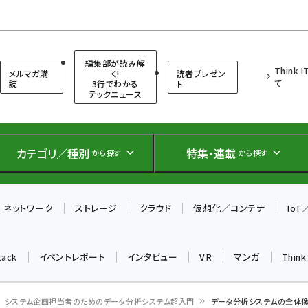
（シンクイット）
編集部が読み解
Think 
メルマガ購
く!
読者プレゼン
て
読
3行でわかる
ト
テックニュース
カテゴリ／種別
特集・連載
から探す
から探す
ネットワーク
ストレージ
クラウド
仮想化／コンテナ
Io
tack
イベントレポート
インタビュー
VR
マンガ
Thin
システム企画担当者のためのデータ分析システム超入門
データ分析システムの全体像