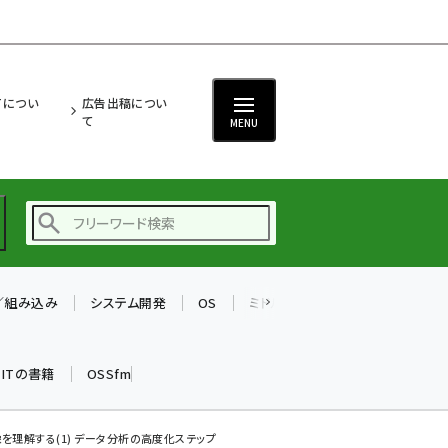
ITについ
広告出稿につい
て
MENU
T／組み込み
システム開発
OS
ミドルウェア
データベース
ai (2493)
加藤銘のチーム貢献～
k ITの書籍
OSSfm
仲間と築いた勝利の絆～
(2314)
iot女子会 (2279)
を理解する(1) データ分析の高度化ステップ