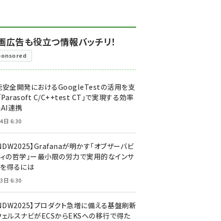
画広告も役立つ情報バッチリ！
ponsored
安全開発におけるGoogleTestの活用を支
「Parasoft C/C++test CT」で実現する効率
AI連携
4日 6:30
NDW2025】Grafanaが明かす「オブザーバビ
ティの哲学」ー最小限の労力で実用的なインサ
トを得るには
3日 6:30
CNDW2025】プロダクト急増に備える基盤刷新
ウェルスナビがECSからEKSへの移行で得た