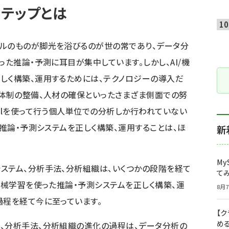
テップとは
ベルのものが脚光を浴びるのが世の常であり、データ分
った推論・予測に耳目が集中しています。しかし、AI/機
しく構築、運用するためには、テクノロジーの導入だ
・体制の整備、人材の確保といったさまざま側面での努
celを使って行う個人単位での分析しか行われていない
た推論・予測システムを正しく構築、運用することは、ほ
新
My
ステム、分析手法、分析組織は、いくつかの段階を経て
て
機械学習を使った推論・予測システムを正しく構築、運
8月7
過程を経て今に至っています。
【
め
、分析手法、分析組織の進化の過程は、データ分析の