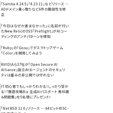
「Samba 4.24.5」「4.23.11」などリリース ─
ADドメイン乗っ取りなど6件の脆弱性を修
正
「今日はなぜか進まなかった」に名前が付い
た――New RelicのOSS「Preflight」がAIコー
ディングのアンチパターンを検知
「Ruby」の「Gosu」でデスクトップゲーム
「Color」を開発してみよう
NVIDIAら37社が「Open Secure AI
Alliance」設立――AIエージェントのセキュリ
ティは重みの非公開では守れない
IT初心者でもしっかりわかる！しっかり受か
る！『徹底攻略Biz 生成AIパスポート 教科書
＆問題集』を5名様にプレゼント！
「NetBSD 11.0」リリース ─ 64ビットRISC-