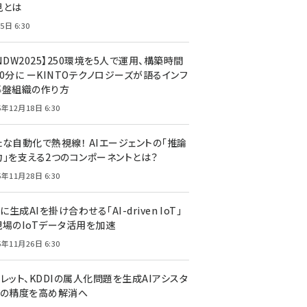
見とは
5日 6:30
NDW2025】250環境を5人で運用、構築時間
0分に ーKINTOテクノロジーズが語るインフ
基盤組織の作り方
5年12月18日 6:30
たな自動化で熱視線！ AIエージェントの「推論
力」を支える2つのコンポーネントとは？
5年11月28日 6:30
Tに生成AIを掛け合わせる「AI-driven IoT」
現場のIoTデータ活用を加速
5年11月26日 6:30
レット、KDDIの属人化問題を生成AIアシスタ
トの精度を高め解消へ