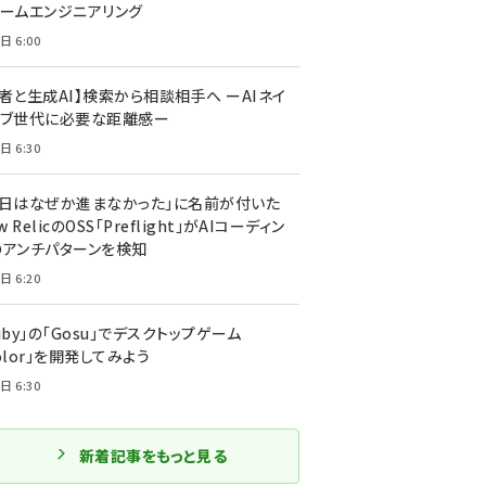
ォームエンジニアリング
日 6:00
者と生成AI】検索から相談相手へ ーAIネイ
ィブ世代に必要な距離感ー
日 6:30
今日はなぜか進まなかった」に名前が付いた
New RelicのOSS「Preflight」がAIコーディン
のアンチパターンを検知
日 6:20
uby」の「Gosu」でデスクトップゲーム
olor」を開発してみよう
日 6:30
新着記事をもっと見る