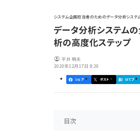
パ
システム企画担当者のためのデータ分析システ
ン
データ分析システムの全
く
析の高度化ステップ
ず
平井 明夫
2020年12月17日 8:20
シェア
ポスト
はてブ
目次