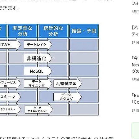
フ
できます。
8月7
【若
テ
8月6
「
――
グ
8月6
「R
「C
8月5