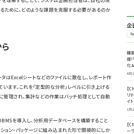
を理解することで、システム企画担当者は、自社の現
がるために、どのような課題を克服する必要があるのか
企
S
から
機能
援!
化＆
4月1
タはExcelシートなどのファイルに散在し、レポート作
います。これを「定型的な分析」レベルに引き上げる
【C
リ
的に管理され、集計などの作業はバッチ処理として自動
イ
1月2
DBMSを導入し、分析用データベースを構築すること
【
ケーション・パッケージに組み込まれた形で間接的にしか
ー