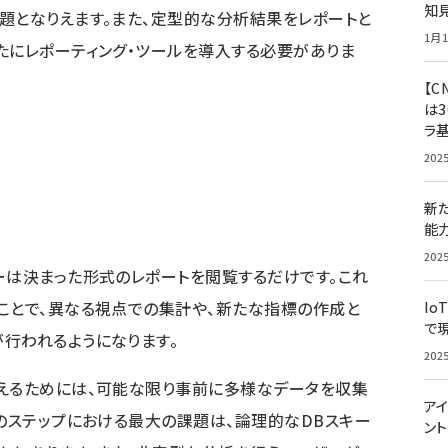
知
題となりえます。また、定型的な分析結果をレポートと
1月1
たにレポーティング・ツールを導入する必要がありま
【C
は3
ラ
202
新
能
202
ーは決まった形式のレポートを閲覧するだけです。これ
ことで、異なる視点での集計や、新たな指標の作成と
Io
で
行われるようになります。
202
応えるためには、可能な限り事前に多様なデータを収集
アイ
このステップにおける最大の課題は、論理的なDBスキー
ン