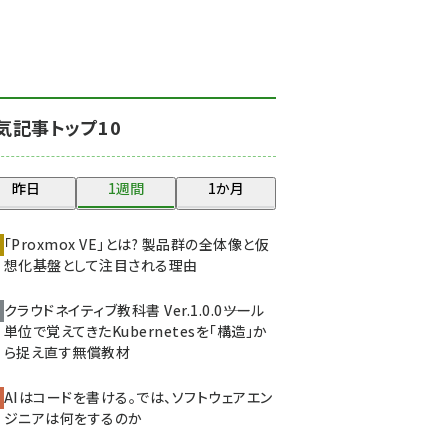
北海道をのんびり旅する
晴山佳須夫のヒント集！
(2034)
drupal (1955)
気記事トップ10
genai (1483)
abc123 (1358)
昨日
1週間
1か月
ai crunch (1353)
「Proxmox VE」とは? 製品群の全体像と仮
想化基盤として注目される理由
クラウドネイティブ教科書 Ver.1.0.0――ツール
単位で覚えてきたKubernetesを「構造」か
ら捉え直す無償教材
AIはコードを書ける。では、ソフトウェアエン
ジニアは何をするのか