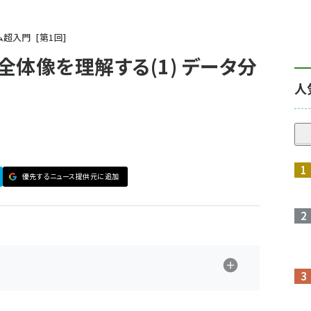
ム超入門
第
1
回
体像を理解する(1) データ分
人
優先するニュース提供元に追加