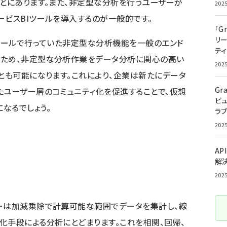
ことにあります。また、非定型な分析を行うユーザーが
202
ービスBIツールを導入するのが一般的です。
「G
リ
Iツールで行っていた非定型な分析機能を一般のエンド
ティ
るため、非定型な分析作業をデータ分析に関心の高い
202
ことも可能になります。これにより、企業は新たにデータ
Gr
たユーザー層のコミュニティ化を促進することで、仮想
ビ
なるでしょう。
ラ
202
AP
解
202
ザーは加減乗除で計算可能な範囲でデータを集計し、線
化手段による分析にとどまります。これを相関、回帰、