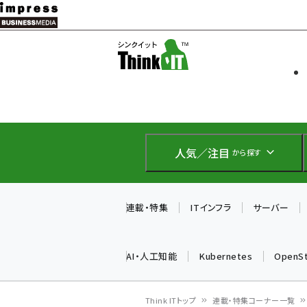
メ
イ
ソフト開発
Think IT
ン
企業IT
コ
製品導入
ン
Web担当者
EC担当者
テ
IoT・AI
ン
DCクラウド
人気／注目
から探す
研究・調査
ツ
エネルギー
に
ドローン
移
連載・特集
ITインフラ
サーバー
教育講座
動
AI・人工知能
Kubernetes
OpenS
Think ITトップ
連載・特集コーナー一覧