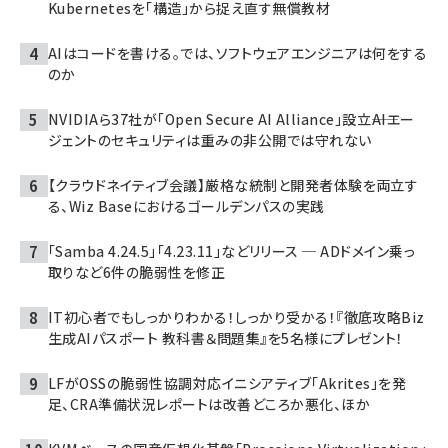
Kubernetesを「構造」から捉え直す無償教材
AIはコードを書ける。では、ソフトウェアエンジニアは何をする
のか
NVIDIAら37社が「Open Secure AI Alliance」設立――AIエー
ジェントのセキュリティは重みの非公開では守れない
【クラウドネイティブ会議】厳格な統制と開発者体験を両立す
る、Wiz Baseにおけるゴールデンパスの実践
「Samba 4.24.5」「4.23.11」などリリース ─ ADドメイン乗っ
取りなど6件の脆弱性を修正
IT初心者でもしっかりわかる！しっかり受かる！『徹底攻略Biz
生成AIパスポート 教科書＆問題集』を5名様にプレゼント！
LFがOSSの脆弱性協調対応イニシアティブ「Akrites」を発
足、CRA準備状況レポートは改善どころか悪化、ほか