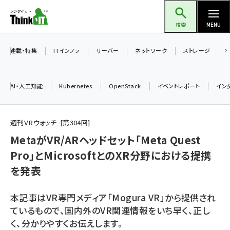
メ
Think IT（シンクイット）
イ
検索
MENU
ン
コ
連載・特集
ITインフラ
サーバー
ネットワーク
ストレージ
ン
テ
AI・人工知能
Kubernetes
OpenStack
イベントレポート
イン
ン
ツ
ai (2480)
に
週刊VRウォッチ
第
304
回
加藤銘のチーム貢献～仲間と築いた勝利の絆～ (2304)
移
MetaがVR/ARヘッドセット「Meta Quest
動
Pro」とMicrosoftとのXR分野における提携
iot女子会 (2263)
を発表
北海道をのんびり旅する晴山佳須夫のヒント集！ (2017)
drupal (1940)
本記事はVR専門メディア「Mogura VR」から提供され
ているもので、国内外のVR関連情報をいち早く、正し
genai (1473)
く、分かりやすくお伝えします。
ai crunch (1347)