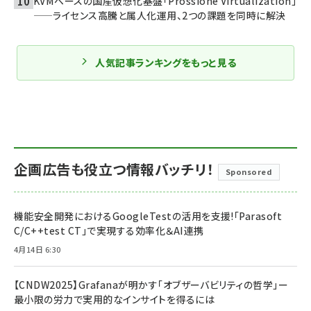
KVMベースの国産仮想化基盤「Prossione Virtualization」
——ライセンス高騰と属人化運用、2つの課題を同時に解決
人気記事ランキングをもっと見る
企画広告も役立つ情報バッチリ！
Sponsored
機能安全開発におけるGoogleTestの活用を支援!「Parasoft
C/C++test CT」で実現する効率化＆AI連携
4月14日 6:30
【CNDW2025】Grafanaが明かす「オブザーバビリティの哲学」ー
最小限の労力で実用的なインサイトを得るには