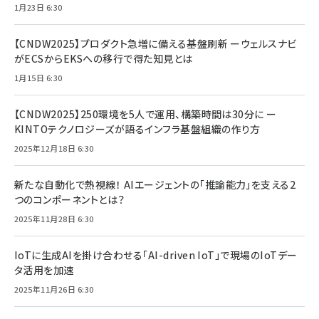
1月23日 6:30
【CNDW2025】プロダクト急増に備える基盤刷新 ーウェルスナビ
がECSからEKSへの移行で得た知見とは
1月15日 6:30
【CNDW2025】250環境を5人で運用、構築時間は30分に ー
KINTOテクノロジーズが語るインフラ基盤組織の作り方
2025年12月18日 6:30
新たな自動化で熱視線！ AIエージェントの「推論能力」を支える2
つのコンポーネントとは？
2025年11月28日 6:30
IoTに生成AIを掛け合わせる「AI-driven IoT」で現場のIoTデー
タ活用を加速
2025年11月26日 6:30