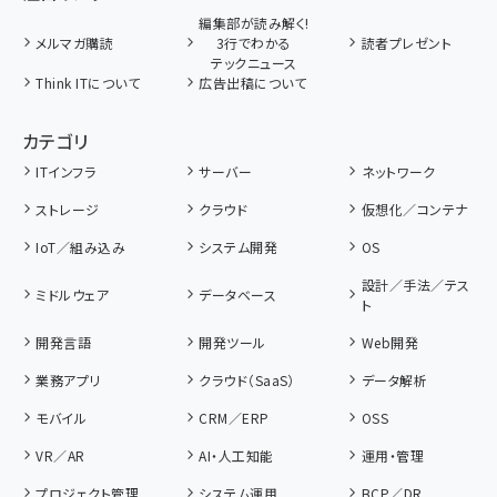
編集部が読み解く!
メルマガ購読
3行でわかる
読者プレゼント
テックニュース
Think ITについて
広告出稿について
カテゴリ
ITインフラ
サーバー
ネットワーク
ストレージ
クラウド
仮想化／コンテナ
IoT／組み込み
システム開発
OS
設計／手法／テス
ミドルウェア
データベース
ト
開発言語
開発ツール
Web開発
業務アプリ
クラウド（SaaS）
データ解析
モバイル
CRM／ERP
OSS
VR／AR
AI・人工知能
運用・管理
プロジェクト管理
システム運用
BCP／DR