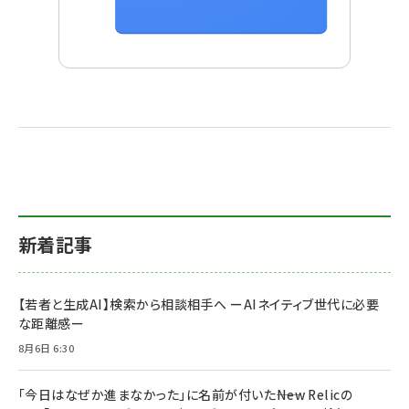
新着記事
【若者と生成AI】検索から相談相手へ ーAIネイティブ世代に必要
な距離感ー
8月6日 6:30
「今日はなぜか進まなかった」に名前が付いた――New Relicの