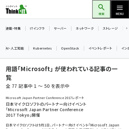
メ
Think IT（シンクイット）
イ
検索
MENU
ン
コ
連載・特集
ITインフラ
サーバー
ネットワーク
ストレージ
ン
テ
AI・人工知能
Kubernetes
OpenStack
イベントレポート
イン
ン
ツ
ai (2486)
用語「Microsoft」 が使われている記事の一
に
加藤銘のチーム貢献～仲間と築いた勝利の絆～ (2308)
移
覧
動
全 77 記事中 1 ～ 50 を表示中
iot女子会 (2273)
北海道をのんびり旅する晴山佳須夫のヒント集！ (2025)
Microsoft Japan Partner Conference 2017レポート
日本マイクロソフトのパートナー向けイベント
drupal (1947)
「Microsoft Japan Partner Conference
2017 Tokyo」開催
genai (1477)
日本マイクロソフトは9月1日、パートナー向けイベント「Microsoft Japan
abc123 (1352)