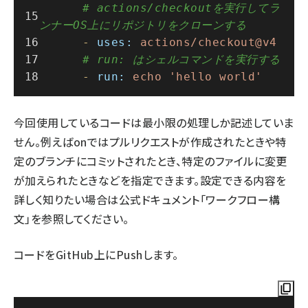
# actions/checkoutを実行してラ
ンナーOS上にリポジトリをクローンする
-
uses:
actions/checkout@v4
# run: はシェルコマンドを実行する
-
run:
echo
'hello world'
今回使用しているコードは最小限の処理しか記述していま
せん。例えばonではプルリクエストが作成されたときや特
定のブランチにコミットされたとき、特定のファイルに変更
が加えられたときなどを指定できます。設定できる内容を
詳しく知りたい場合は公式ドキュメント「
ワークフロー構
文
」を参照してください。
コードをGitHub上にPushします。