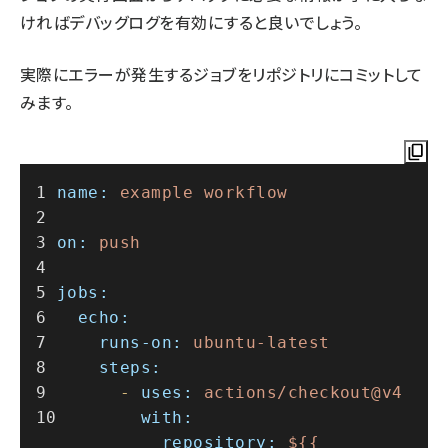
ければデバッグログを有効にすると良いでしょう。
実際にエラーが発生するジョブをリポジトリにコミットして
みます。
name:
example
workflow
on:
push
jobs:
echo:
runs-on:
ubuntu-latest
steps:
-
uses:
actions/checkout@v4
with:
repository:
${{