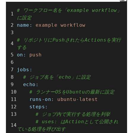
# ワークフロー名を「example workflow」
に設定
name:
example
workflow
# リポジトリにPushされたらActionsを実行
する
on:
push
jobs:
# ジョブ名を「echo」に設定
echo:
# ランナーOSをUbuntuの最新に設定
runs-on:
ubuntu-latest
steps:
# ジョブ内で実行する処理を列挙
# uses: はActionとして公開され
ている処理を呼び出す