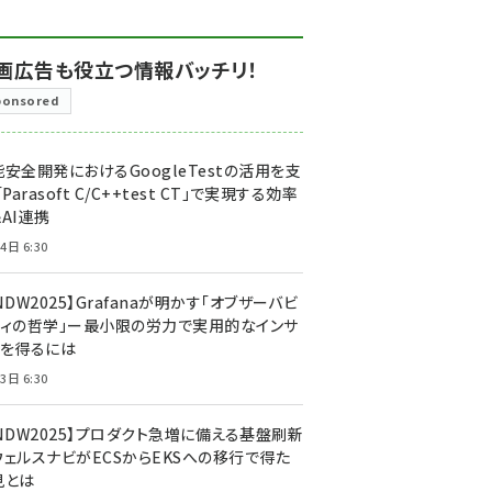
画広告も役立つ情報バッチリ！
ponsored
安全開発におけるGoogleTestの活用を支
「Parasoft C/C++test CT」で実現する効率
AI連携
4日 6:30
NDW2025】Grafanaが明かす「オブザーバビ
ティの哲学」ー最小限の労力で実用的なインサ
トを得るには
3日 6:30
CNDW2025】プロダクト急増に備える基盤刷新
ウェルスナビがECSからEKSへの移行で得た
見とは