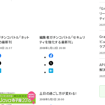
「G
リ
ティ
202
Gr
チンコバトル「ネット
編集者ガチンコバトル「セキュリ
ビ
の最新刊
ティを強化する最新刊」
ラ
8日 21:37
2008年1月12日 20:00
202
AP
解
202
土日の過ごし方が変わる！
2008年5月3日 20:00