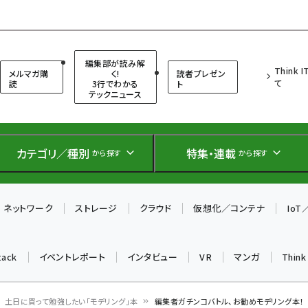
（シンクイット）
編集部が読み解
Think 
メルマガ購
く!
読者プレゼン
て
読
3行でわかる
ト
テックニュース
カテゴリ／種別
特集・連載
から探す
から探す
ネットワーク
ストレージ
クラウド
仮想化／コンテナ
Io
tack
イベントレポート
インタビュー
VR
マンガ
Thin
土日に買って勉強したい「モデリング」本
編集者ガチンコバトル、お勧めモデリング本！