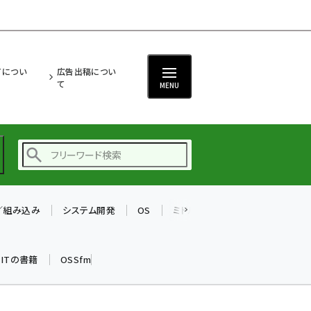
ITについ
広告出稿につい
て
MENU
T／組み込み
システム開発
OS
ミドルウェア
データベース
ai (2497)
加藤銘のチーム貢献～
k ITの書籍
OSSfm
仲間と築いた勝利の絆～
(2315)
iot女子会 (2281)