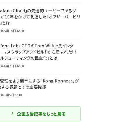
rafana Cloud」の先進的ユーザーであるグ
ーが10年をかけて到達した「オブザーバービリ
」とは
5年5月15日 6:30
afana Labs CTOのTom Wilkie氏インタ
ュー。スクラップアンドビルドから産まれた「ト
ブルシューティングの民主化」とは
5年4月21日 6:30
I管理をより簡単にする「Kong Konnect」が
決する課題とその主要機能
5年3月5日 5:30
企画広告記事をもっと見る