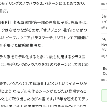
求モデリングのノウハウを21パターンにまとめており、
8月7
冊だ。
【若
テ
経BP社 出版局 編集第一部の高畠知子氏。高島氏は、
8月6
ワークはなぜつながるのか」「オブジェクト指向でなぜつ
は「ピープルウエア」「デスマーチ」「ソフトウエア開発に
「
を手掛けた敏腕編集者だ。
――
グ
ステム像をモデル化するときに、最も利用するクラス図
8月6
は、モデリングのノウハウを21のパターンとしてまとめ
「R
「C
8月5
要で、ノウハウとして体系化しにくいというイメージが
同じよう なモデルを作るシーンがたびたび登場するこ
ンとして取り出したのが本書です。15年を超えるモデリ
は、初心者から上級者までフル活用できるものばかりで