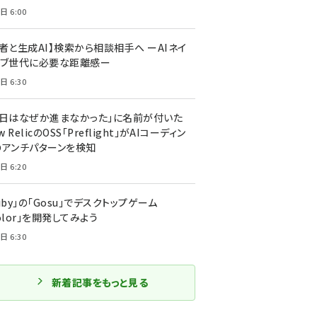
日 6:00
者と生成AI】検索から相談相手へ ーAIネイ
ィブ世代に必要な距離感ー
日 6:30
今日はなぜか進まなかった」に名前が付いた
New RelicのOSS「Preflight」がAIコーディン
のアンチパターンを検知
日 6:20
uby」の「Gosu」でデスクトップゲーム
olor」を開発してみよう
日 6:30
新着記事をもっと見る