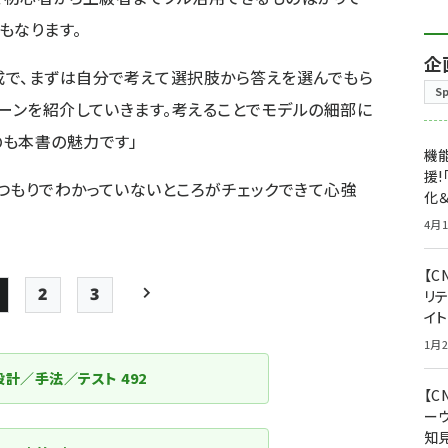
もなります。
企
成で、まずは自分で考えて選択肢から答えを選んでもら
S
ターンを紹介していきます。考えることでモデルの細部に
も本書の魅力です」
機能
援!
つもりでわかっていないところがチェックできて心強
化＆
4月1
【C
2
3
リ
Page
Page
Page
次ページ
イ
ペー
1月2
ジ
設計／手法／テスト
492
【
送
ー
り
知