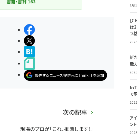
書籍・書評
163
1月1
【C
は3
シェアする
ラ
ポストする
202
>ブクマする
新
noteで書く
能
202
優先するニュース提供元にThink ITを追加
Io
で
202
次の記事
アイ
ン
現場のプロが「これ、推薦します！」
202