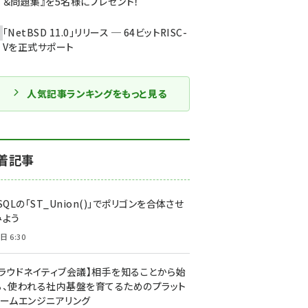
＆問題集』を5名様にプレゼント！
「NetBSD 11.0」リリース ─ 64ビットRISC-
Vを正式サポート
人気記事ランキングをもっと見る
着記事
SQLの「ST_Union()」でポリゴンを合体させ
みよう
日 6:30
クラウドネイティブ会議】相手を知ることから始
る、使われる社内基盤を育てるためのプラット
ォームエンジニアリング