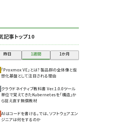
北海道をのんびり旅する
晴山佳須夫のヒント集！
(2037)
drupal (1956)
気記事トップ10
genai (1484)
abc123 (1360)
昨日
1週間
1か月
ai crunch (1355)
「Proxmox VE」とは? 製品群の全体像と仮
想化基盤として注目される理由
クラウドネイティブ教科書 Ver.1.0.0――ツール
単位で覚えてきたKubernetesを「構造」か
ら捉え直す無償教材
AIはコードを書ける。では、ソフトウェアエン
ジニアは何をするのか