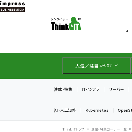
メ
イ
ソフト開発
Think IT
ン
企業IT
コ
製品導入
ン
Web担当者
EC担当者
テ
IoT・AI
ン
DCクラウド
人気／注目
から探す
研究・調査
ツ
エネルギー
に
ドローン
移
連載・特集
ITインフラ
サーバー
教育講座
動
AI・人工知能
Kubernetes
OpenS
Think ITトップ
連載・特集コーナー一覧