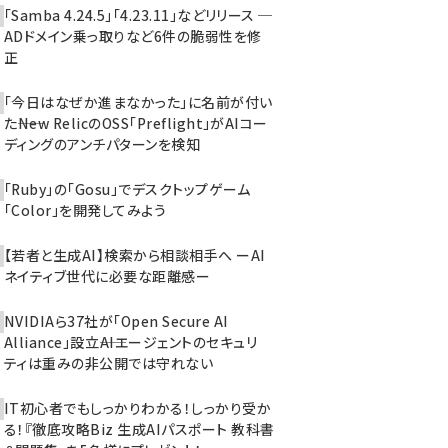
「Samba 4.24.5」「4.23.11」などリリース ─
ADドメイン乗っ取りなど6件の脆弱性を修
正
「今日はなぜか進まなかった」に名前が付い
た――New RelicのOSS「Preflight」がAIコー
ディングのアンチパターンを検知
「Ruby」の「Gosu」でデスクトップゲーム
「Color」を開発してみよう
【若者と生成AI】検索から相談相手へ ーAI
ネイティブ世代に必要な距離感ー
NVIDIAら37社が「Open Secure AI
Alliance」設立――AIエージェントのセキュリ
ティは重みの非公開では守れない
IT初心者でもしっかりわかる！しっかり受か
る！『徹底攻略Biz 生成AIパスポート 教科書