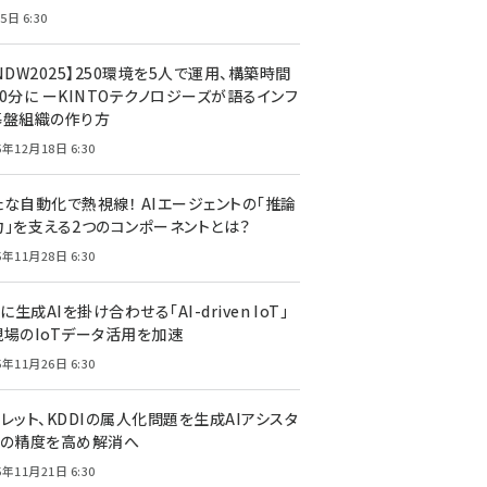
5日 6:30
NDW2025】250環境を5人で運用、構築時間
0分に ーKINTOテクノロジーズが語るインフ
基盤組織の作り方
5年12月18日 6:30
たな自動化で熱視線！ AIエージェントの「推論
力」を支える2つのコンポーネントとは？
5年11月28日 6:30
Tに生成AIを掛け合わせる「AI-driven IoT」
現場のIoTデータ活用を加速
5年11月26日 6:30
レット、KDDIの属人化問題を生成AIアシスタ
トの精度を高め解消へ
5年11月21日 6:30