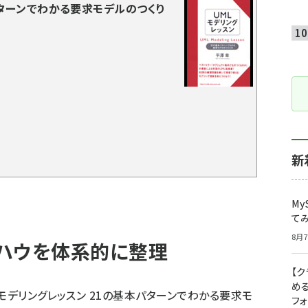
パターンでわかる要求モデルのつくり
新
My
て
8月7
ハウを体系的に整理
【
め
モデリングレッスン 21の基本パターンでわかる要求モ
フ