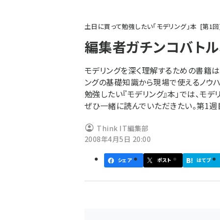
パ
土日に買って勉強したい「モデリング」本
第
1
回
ン
編集者ガチンコバトル
く
ず
モデリングを深く理解するための書籍はこ
ングの基礎知識から現場で使えるノウハ
勉強したい『モデリング』本」では、モ
ぜひ一緒に読んでいただきたい。第1週
Think IT編集部
2008年4月5日 20:00
シェア
ポスト
はてブ