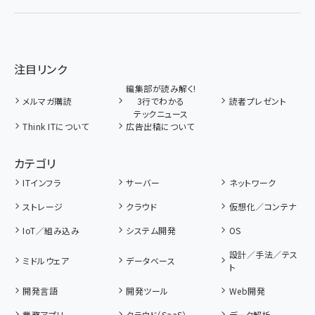
注目リンク
編集部が読み解く!
メルマガ購読
3行でわかる
読者プレゼント
テックニュース
Think ITについて
広告出稿について
カテゴリ
ITインフラ
サーバー
ネットワーク
ストレージ
クラウド
仮想化／コンテナ
IoT／組み込み
システム開発
OS
設計／手法／テス
ミドルウェア
データベース
ト
開発言語
開発ツール
Web開発
業務アプリ
クラウド（SaaS）
データ解析