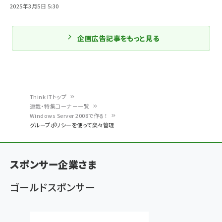
2025年3月5日 5:30
企画広告記事をもっと見る
Think ITトップ
連載・特集コーナー一覧
パ
Windows Server 2008で作る！
グループポリシーを使って楽々管理
ン
く
ず
スポンサー企業さま
ゴールドスポンサー