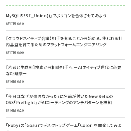
MySQLの「ST_Union()」でポリゴンを合体させてみよう
8月7日 6:30
【クラウドネイティブ会議】相手を知ることから始める、使われる社
内基盤を育てるためのプラットフォームエンジニアリング
8月7日 6:00
【若者と生成AI】検索から相談相手へ ーAIネイティブ世代に必要
な距離感ー
8月6日 6:30
「今日はなぜか進まなかった」に名前が付いた――New Relicの
OSS「Preflight」がAIコーディングのアンチパターンを検知
8月6日 6:20
「Ruby」の「Gosu」でデスクトップゲーム「Color」を開発してみよ