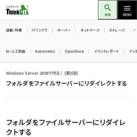
メ
Think IT（シンクイット）
イ
検索
MENU
ン
コ
連載・特集
ITインフラ
サーバー
ネットワーク
ストレージ
ン
テ
AI・人工知能
Kubernetes
OpenStack
イベントレポート
イン
ン
ツ
ai (2508)
に
Windows Server 2008で作る！
第
3
回
加藤銘のチーム貢献～仲間と築いた勝利の絆～ (2329)
移
フォルダをファイルサーバーにリダイレクトする
動
iot女子会 (2295)
北海道をのんびり旅する晴山佳須夫のヒント集！ (2050)
drupal (1966)
フォルダをファイルサーバーにリダイレ
genai (1494)
クトする
abc123 (1371)