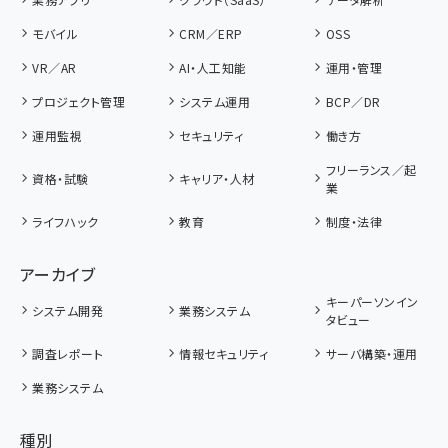
モバイル
CRM／ERP
OSS
VR／AR
AI・人工知能
運用・管理
プロジェクト管理
システム運用
BCP／DR
運用監視
セキュリティ
働き方
フリーランス／起
資格・試験
キャリア・人材
業
ライフハック
教育
制度・法律
アーカイブ
キーパーソンイン
システム開発
業務システム
タビュー
調査レポート
情報セキュリティ
サーバ構築・運用
業務システム
種別