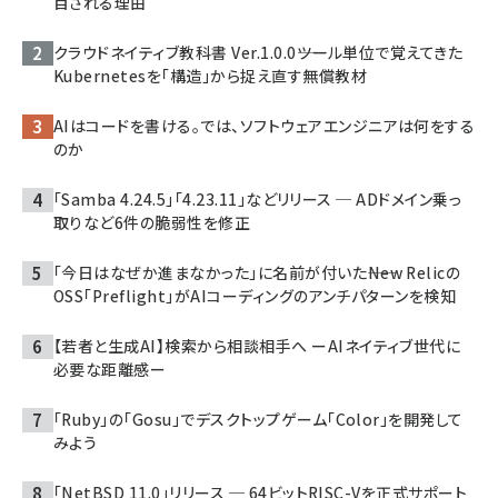
目される理由
クラウドネイティブ教科書 Ver.1.0.0――ツール単位で覚えてきた
Kubernetesを「構造」から捉え直す無償教材
AIはコードを書ける。では、ソフトウェアエンジニアは何をする
のか
「Samba 4.24.5」「4.23.11」などリリース ─ ADドメイン乗っ
取りなど6件の脆弱性を修正
「今日はなぜか進まなかった」に名前が付いた――New Relicの
OSS「Preflight」がAIコーディングのアンチパターンを検知
【若者と生成AI】検索から相談相手へ ーAIネイティブ世代に
必要な距離感ー
「Ruby」の「Gosu」でデスクトップゲーム「Color」を開発して
みよう
「NetBSD 11.0」リリース ─ 64ビットRISC-Vを正式サポート