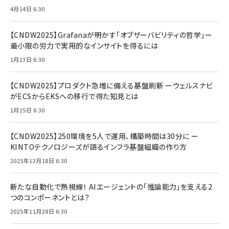
4月14日 6:30
【CNDW2025】Grafanaが明かす「オブザーバビリティの哲学」ー
最小限の労力で実用的なインサイトを得るには
1月23日 6:30
【CNDW2025】プロダクト急増に備える基盤刷新 ーウェルスナビ
がECSからEKSへの移行で得た知見とは
1月15日 6:30
【CNDW2025】250環境を5人で運用、構築時間は30分に ー
KINTOテクノロジーズが語るインフラ基盤組織の作り方
2025年12月18日 6:30
新たな自動化で熱視線！ AIエージェントの「推論能力」を支える2
つのコンポーネントとは？
2025年11月28日 6:30