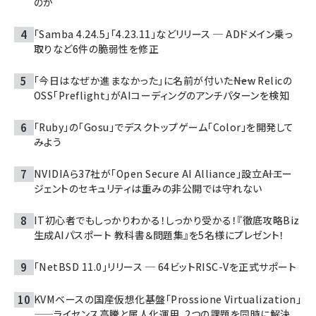
のか
「Samba 4.24.5」「4.23.11」などリリース ─ ADドメイン乗っ
取りなど6件の脆弱性を修正
「今日はなぜか進まなかった」に名前が付いた――New Relicの
OSS「Preflight」がAIコーディングのアンチパターンを検知
「Ruby」の「Gosu」でデスクトップゲーム「Color」を開発して
みよう
NVIDIAら37社が「Open Secure AI Alliance」設立――AIエー
ジェントのセキュリティは重みの非公開では守れない
IT初心者でもしっかりわかる！しっかり受かる！『徹底攻略Biz
生成AIパスポート 教科書＆問題集』を5名様にプレゼント！
「NetBSD 11.0」リリース ─ 64ビットRISC-Vを正式サポート
KVMベースの国産仮想化基盤「Prossione Virtualization」
——ライセンス高騰と属人化運用、2つの課題を同時に解決