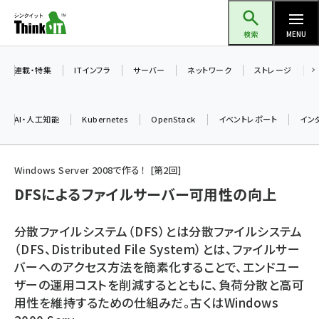
メ
Think IT（シンクイット）
イ
検索
MENU
ン
コ
連載・特集
ITインフラ
サーバー
ネットワーク
ストレージ
ン
テ
AI・人工知能
Kubernetes
OpenStack
イベントレポート
イン
ン
ツ
ai (2480)
に
Windows Server 2008で作る！
第
2
回
加藤銘のチーム貢献～仲間と築いた勝利の絆～ (2304)
移
DFSによるファイルサーバー可用性の向上
動
iot女子会 (2263)
分散ファイルシステム（DFS）とは分散ファイルシステム
北海道をのんびり旅する晴山佳須夫のヒント集！ (2017)
（DFS、Distributed File System）とは、ファイルサー
バーへのアクセス方法を簡素化することで、エンドユー
drupal (1940)
ザーの運用コストを削減するとともに、負荷分散と高可
genai (1473)
用性を維持するための仕組みだ。古くはWindows
ai crunch (1347)