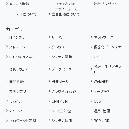
メルマガ購読
3行でわかる
読者プレゼント
テックニュース
Think ITについて
広告出稿について
カテゴリ
ITインフラ
サーバー
ネットワーク
ストレージ
クラウド
仮想化／コンテナ
IoT／組み込み
システム開発
OS
設計／手法／テス
ミドルウェア
データベース
ト
開発言語
開発ツール
Web開発
業務アプリ
クラウド（SaaS）
データ解析
モバイル
CRM／ERP
OSS
VR／AR
AI・人工知能
運用・管理
プロジェクト管理
システム運用
BCP／DR