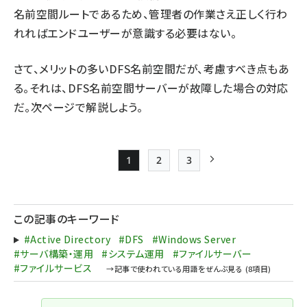
名前空間ルートであるため、管理者の作業さえ正しく行わ
れればエンドユーザーが意識する必要はない。
さて、メリットの多いDFS名前空間だが、考慮すべき点もあ
る。それは、DFS名前空間サーバーが故障した場合の対応
だ。次ページで解説しよう。
1
2
3
Page
Page
Page
次ページ
ペー
ジ
この記事のキーワード
送
#Active Directory
#DFS
#Windows Server
り
#サーバ構築・運用
#システム運用
#ファイルサーバー
#ファイルサービス