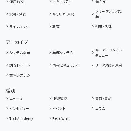
運用監視
セキュリティ
働き方
フリーランス／起
資格・試験
キャリア・人材
業
ライフハック
教育
制度・法律
アーカイブ
キーパーソンイン
システム開発
業務システム
タビュー
調査レポート
情報セキュリティ
サーバ構築・運用
業務システム
種別
ニュース
技術解説
書籍・書評
インタビュー
イベント
コラム
TechAcademy
ReadWrite