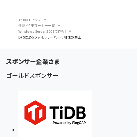
Think ITトップ
連載・特集コーナー一覧
パ
Windows Server 2008で作る！
DFSによるファイルサーバー可用性の向上
ン
く
ず
スポンサー企業さま
ゴールドスポンサー