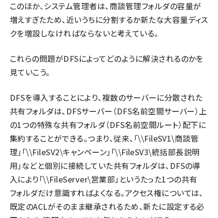
このほか、システム管理者は、商談管理フォルダの容量が
増えすぎたため、近いうちに分割するか新たな大容量ディス
クを増設しなければならないと考えている。
これらの問題がDFSによってどのように解決されるのかを
見ていこう。
DFSを導入することにより、複数のサーバーに分散された
共有フォルダは、DFSサーバー（DFS名前空間サーバー）上
の1つの特殊な共有フォルダ（DFS名前空間ルート）配下に
集約することができる。つまり、従来、「\\FileSV1\商談管
理」「\\FileSV2\キャンペーン」「\\FileSV3\統括部長説明
用」などと個別に接続していた共有フォルダは、DFSの導
入により「\\FileServer\営業部」というたった1つの共有
フォルダだけ意識すればよくなる。アクセス権については、
既定のACLがそのまま継承されるため、新たに設定する必