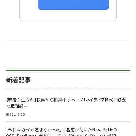
新着記事
【若者と生成AI】検索から相談相手へ ーAIネイティブ世代に必要
な距離感ー
8月6日 6:30
「今日はなぜか進まなかった」に名前が付いた――New Relicの
OSS「Preflight」がAIコーディングのアンチパターンを検知