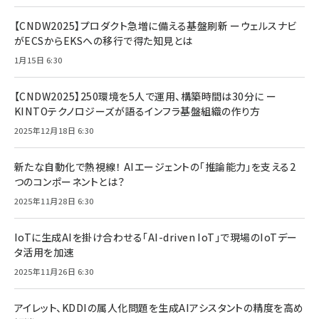
【CNDW2025】プロダクト急増に備える基盤刷新 ーウェルスナビ
がECSからEKSへの移行で得た知見とは
1月15日 6:30
【CNDW2025】250環境を5人で運用、構築時間は30分に ー
KINTOテクノロジーズが語るインフラ基盤組織の作り方
2025年12月18日 6:30
新たな自動化で熱視線！ AIエージェントの「推論能力」を支える2
つのコンポーネントとは？
2025年11月28日 6:30
IoTに生成AIを掛け合わせる「AI-driven IoT」で現場のIoTデー
タ活用を加速
2025年11月26日 6:30
アイレット、KDDIの属人化問題を生成AIアシスタントの精度を高め