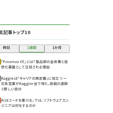
北海道をのんびり旅する
晴山佳須夫のヒント集！
(2008)
drupal (1929)
気記事トップ10
genai (1468)
abc123 (1341)
昨日
1週間
1か月
ai crunch (1340)
「Proxmox VE」とは? 製品群の全体像と仮
想化基盤として注目される理由
Kaggleは「キャリアの再定義」に役立つ ー
文系営業がKaggler会で得た、挑戦の連鎖
と新しい自分
AIはコードを書ける。では、ソフトウェアエン
ジニアは何をするのか