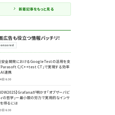
新着記事をもっと見る
画広告も役立つ情報バッチリ！
ponsored
安全開発におけるGoogleTestの活用を支
「Parasoft C/C++test CT」で実現する効率
AI連携
4日 6:30
NDW2025】Grafanaが明かす「オブザーバビ
ティの哲学」ー最小限の労力で実用的なインサ
トを得るには
3日 6:30