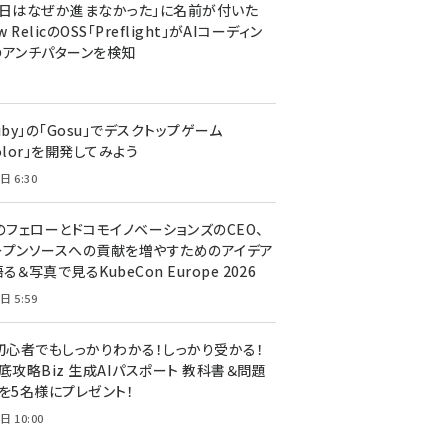
今日はなぜか進まなかった」に名前が付いた
New RelicのOSS「Preflight」がAIコーディン
のアンチパターンを検知
uby」の「Gosu」でデスクトップゲーム
olor」を開発してみよう
日 6:30
のフェローとドコモイノベーションズのCEO、
ープンソースへの貢献を増やすためのアイデア
る＆写真で見るKubeCon Europe 2026
日 5:59
T初心者でもしっかりわかる！しっかり受かる！
底攻略Biz 生成AIパスポート 教科書＆問題
』を5名様にプレゼント！
日 10:00