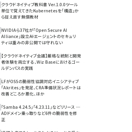
クラウドネイティブ教科書 Ver.1.0.0――ツール
単位で覚えてきたKubernetesを「構造」か
ら捉え直す無償教材
NVIDIAら37社が「Open Secure AI
Alliance」設立――AIエージェントのセキュリ
ティは重みの非公開では守れない
【クラウドネイティブ会議】厳格な統制と開発
者体験を両立する、Wiz Baseにおけるゴー
ルデンパスの実践
LFがOSSの脆弱性協調対応イニシアティブ
「Akrites」を発足、CRA準備状況レポートは
改善どころか悪化、ほか
「Samba 4.24.5」「4.23.11」などリリース ─
ADドメイン乗っ取りなど6件の脆弱性を修
正