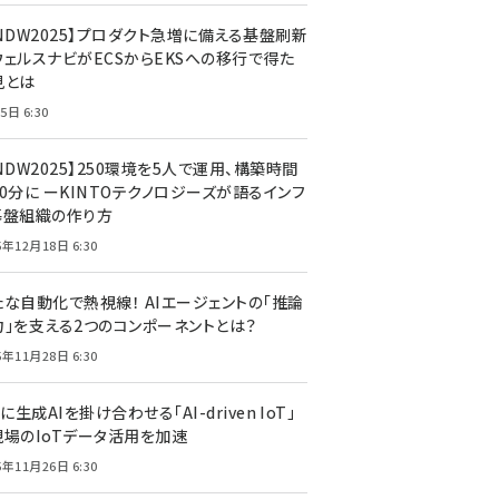
CNDW2025】プロダクト急増に備える基盤刷新
ウェルスナビがECSからEKSへの移行で得た
見とは
5日 6:30
NDW2025】250環境を5人で運用、構築時間
0分に ーKINTOテクノロジーズが語るインフ
基盤組織の作り方
5年12月18日 6:30
たな自動化で熱視線！ AIエージェントの「推論
力」を支える2つのコンポーネントとは？
5年11月28日 6:30
Tに生成AIを掛け合わせる「AI-driven IoT」
現場のIoTデータ活用を加速
5年11月26日 6:30