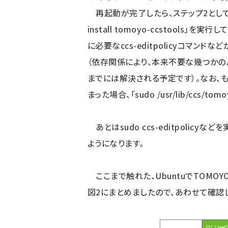
再起動が完了したら、ステップ2としてユー
install tomoyo-ccstools」を
に必要なccs-editpolicyコマ
（依存関係により、本来不要な幾つかのパ
までには解決される予定です）。なお、
まった場合、「sudo /usr/lib/ccs/to
あとはsudo ccs-editpolicyな
ようになります。
ここまで触れた、UbuntuでTOMOY
図2にまとめましたので、あわせて確認し