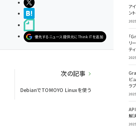
ポストする
アイ
>ブクマする
ン
202
noteで書く
「G
優先するニュース提供元にThink ITを追加
リ
ティ
202
次の記事
Gr
ビ
ラ
DebianでTOMOYO Linuxを使う
202
AP
解
202