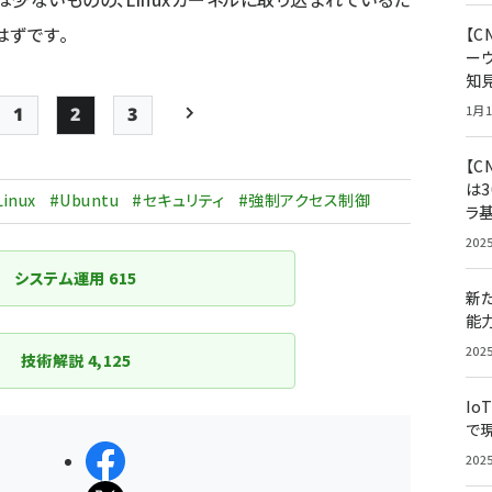
はずです。
【
ー
知
1月1
1
2
3
Page
Page
Page
次ページ
【C
ペー
は3
ジ
inux
#Ubuntu
#セキュリティ
#強制アクセス制御
ラ
送
202
り
システム運用
615
新
能
202
技術解説
4,125
Io
で
シェアする
202