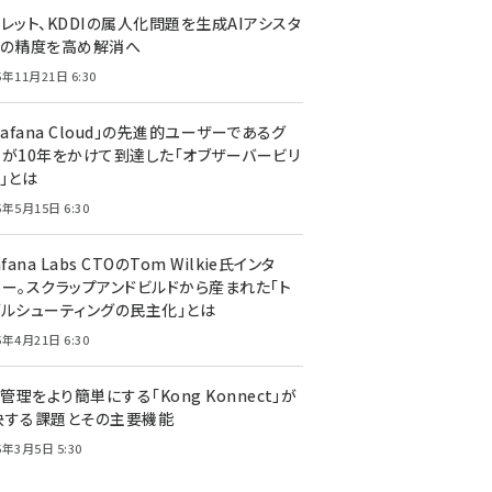
レット、KDDIの属人化問題を生成AIアシスタ
トの精度を高め解消へ
5年11月21日 6:30
rafana Cloud」の先進的ユーザーであるグ
ーが10年をかけて到達した「オブザーバービリ
」とは
5年5月15日 6:30
afana Labs CTOのTom Wilkie氏インタ
ュー。スクラップアンドビルドから産まれた「ト
ブルシューティングの民主化」とは
5年4月21日 6:30
I管理をより簡単にする「Kong Konnect」が
決する課題とその主要機能
5年3月5日 5:30