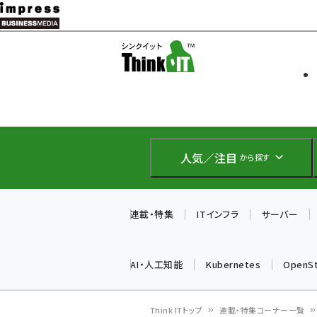
メ
イ
ソフト開発
Think IT
ン
企業IT
コ
製品導入
ン
Web担当者
EC担当者
テ
IoT・AI
ン
DCクラウド
人気／注目
から探す
研究・調査
ツ
エネルギー
に
ドローン
移
連載・特集
ITインフラ
サーバー
教育講座
動
AI・人工知能
Kubernetes
OpenS
Think ITトップ
連載・特集コーナー一覧