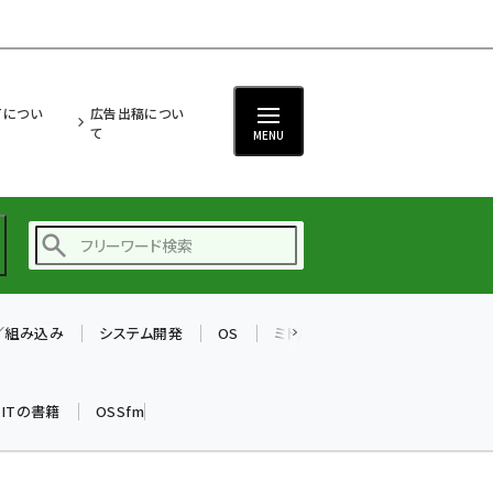
ITについ
広告出稿につい
て
MENU
T／組み込み
システム開発
OS
ミドルウェア
データベース
ai (2475)
加藤銘のチーム貢献～
k ITの書籍
OSSfm
仲間と築いた勝利の絆～
(2297)
iot女子会 (2248)