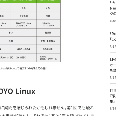
「
――
グ
6:20
「R
「C
8月5
LF
オ
を語
8月5
O Linux
I
『徹
集
単語に疑問を感じられたかもしれません。第1回でも触れ
8月4
は2つの実装が存在し、それぞれ1系と2系と呼ばれていま