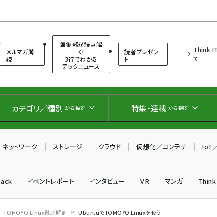
（シンクイット）
編集部が読み解
Think 
メルマガ購
く!
読者プレゼン
て
読
3行でわかる
ト
テックニュース
カテゴリ／種別
特集・連載
から探す
から探す
ネットワーク
ストレージ
クラウド
仮想化／コンテナ
Io
tack
イベントレポート
インタビュー
VR
マンガ
Thin
TOMOYO Linux徹底解剖
UbuntuでTOMOYO Linuxを使う