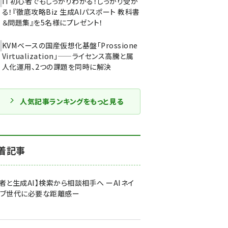
IT初心者でもしっかりわかる！しっかり受か
る！『徹底攻略Biz 生成AIパスポート 教科書
＆問題集』を5名様にプレゼント！
KVMベースの国産仮想化基盤「Prossione
Virtualization」——ライセンス高騰と属
人化運用、2つの課題を同時に解決
人気記事ランキングをもっと見る
着記事
者と生成AI】検索から相談相手へ ーAIネイ
ィブ世代に必要な距離感ー