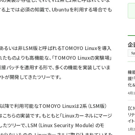
する上では必須の知識で、Ubuntuを利用する場合でも
企
あるいは非LSM版と呼ばれるTOMOYO Linuxを導入
S
たものよりも高機能な、「TOMOYO Linuxの実験場」
に直接パッチを適用する形で、多くの機能を実装していま
機能
ェクトが開発してきたツリーです。
援!
化＆
4月1
0以降で利用可能なTOMOYO Linuxは2系（LSM版）
【C
リ
のはこちらの実装です。もともと「Linuxカーネルにマージ
イ
ーで、LSM（Linux Security Module）のモ
1月2
少ないものの、Linuxカーネルに取り込まれているた