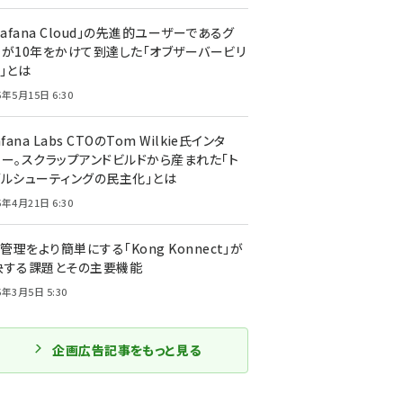
rafana Cloud」の先進的ユーザーであるグ
ーが10年をかけて到達した「オブザーバービリ
」とは
5年5月15日 6:30
afana Labs CTOのTom Wilkie氏インタ
ュー。スクラップアンドビルドから産まれた「ト
ブルシューティングの民主化」とは
5年4月21日 6:30
I管理をより簡単にする「Kong Konnect」が
決する課題とその主要機能
5年3月5日 5:30
企画広告記事をもっと見る