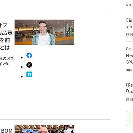
6:00
【若
オブ
テ
製品責
8月6
用を前
とは
「
――
の新興のオブ
グ
インタ
8月6
「R
「C
8月5
SBOM