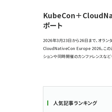
パ
KubeCon＋CloudNat
ン
ポート
く
ず
2026年3月23日から26日まで、オラ
CloudNativeCon Europe 2
ションや同時開催のカンファレンスなど
人気記事ランキング