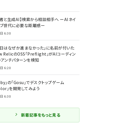
者と生成AI】検索から相談相手へ ーAIネイ
ィブ世代に必要な距離感ー
日 6:30
今日はなぜか進まなかった」に名前が付いた
New RelicのOSS「Preflight」がAIコーディン
のアンチパターンを検知
日 6:20
uby」の「Gosu」でデスクトップゲーム
olor」を開発してみよう
日 6:30
新着記事をもっと見る