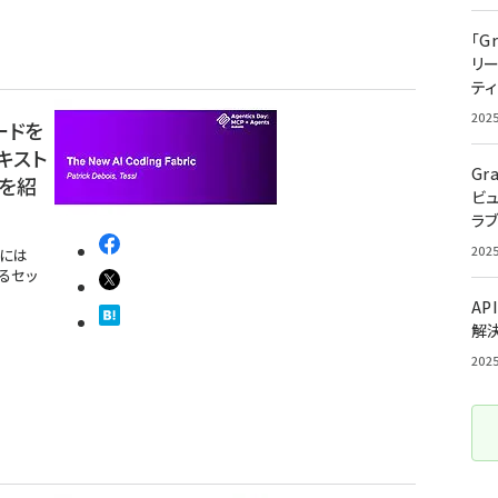
「G
リ
ティ
202
コードを
キスト
Gr
を紹
ビ
ラ
202
代には
るセッ
AP
解
202