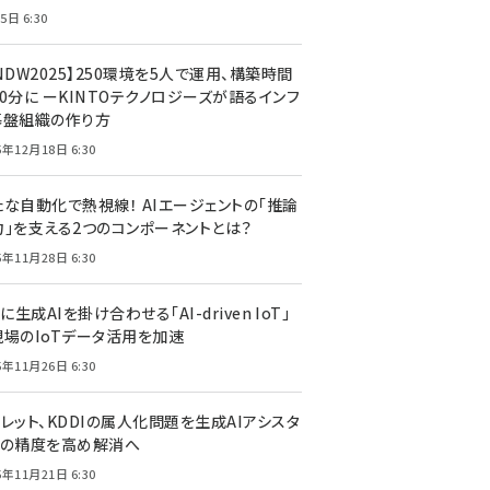
5日 6:30
NDW2025】250環境を5人で運用、構築時間
0分に ーKINTOテクノロジーズが語るインフ
基盤組織の作り方
5年12月18日 6:30
たな自動化で熱視線！ AIエージェントの「推論
力」を支える2つのコンポーネントとは？
5年11月28日 6:30
Tに生成AIを掛け合わせる「AI-driven IoT」
現場のIoTデータ活用を加速
5年11月26日 6:30
レット、KDDIの属人化問題を生成AIアシスタ
トの精度を高め解消へ
5年11月21日 6:30