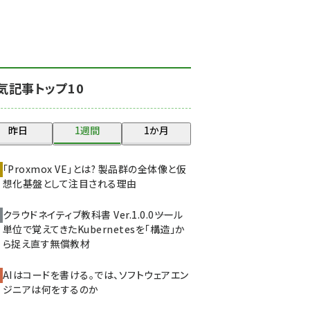
北海道をのんびり旅する
晴山佳須夫のヒント集！
(2025)
drupal (1947)
気記事トップ10
genai (1477)
abc123 (1352)
昨日
1週間
1か月
ai crunch (1348)
「Proxmox VE」とは? 製品群の全体像と仮
想化基盤として注目される理由
クラウドネイティブ教科書 Ver.1.0.0――ツール
単位で覚えてきたKubernetesを「構造」か
ら捉え直す無償教材
AIはコードを書ける。では、ソフトウェアエン
ジニアは何をするのか