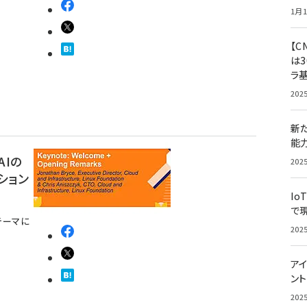
1月1
【C
は3
ラ
202
新
能
AIの
202
ション
Io
で
をテーマに
202
アイ
ン
202