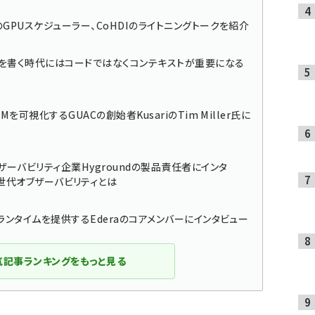
富士通のGPUスケジューラー、CoHDIのライトニングトークを紹介
Iがコードを書く時代にはコードではなくコンテキストが重要になる
SBOMを可視化するGUACの創始者KusariのTim Miller氏に
興のオブザーバビリティ企業Hygroundの製品責任者にインタ
世代オブザーバビリティとは
キュアなランタイムを提供するEderaのコアメンバーにインタビュー
気記事ランキングをもっと見る