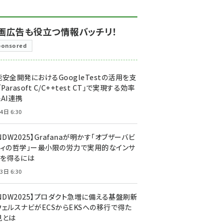
画広告も役立つ情報バッチリ！
ponsored
安全開発におけるGoogleTestの活用を支
「Parasoft C/C++test CT」で実現する効率
AI連携
4日 6:30
NDW2025】Grafanaが明かす「オブザーバビ
ティの哲学」ー最小限の労力で実用的なインサ
トを得るには
3日 6:30
CNDW2025】プロダクト急増に備える基盤刷新
ウェルスナビがECSからEKSへの移行で得た
見とは