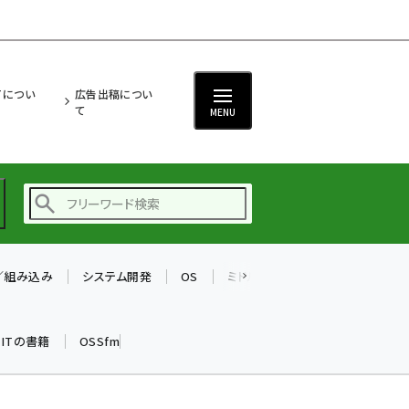
ITについ
広告出稿につい
て
MENU
T／組み込み
システム開発
OS
ミドルウェア
データベース
ai (2486)
加藤銘のチーム貢献～
k ITの書籍
OSSfm
仲間と築いた勝利の絆～
(2308)
iot女子会 (2273)