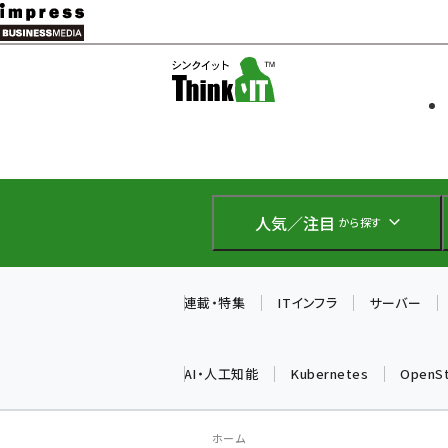
メ
イ
ソフト開発
Think IT
ン
企業IT
コ
製品導入
ン
Web担当者
EC担当者
テ
IoT・AI
ン
DCクラウド
人気／注目
から探す
研究・調査
ツ
エネルギー
に
ドローン
移
連載・特集
ITインフラ
サーバー
教育講座
動
AI・人工知能
Kubernetes
OpenS
ホーム