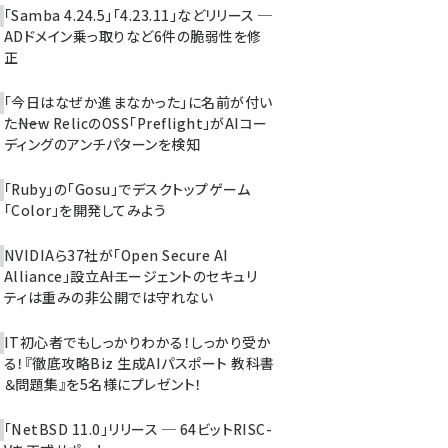
「Samba 4.24.5」「4.23.11」などリリース ─
ADドメイン乗っ取りなど6件の脆弱性を修
正
「今日はなぜか進まなかった」に名前が付い
た――New RelicのOSS「Preflight」がAIコー
ディングのアンチパターンを検知
「Ruby」の「Gosu」でデスクトップゲーム
「Color」を開発してみよう
NVIDIAら37社が「Open Secure AI
Alliance」設立――AIエージェントのセキュリ
ティは重みの非公開では守れない
IT初心者でもしっかりわかる！しっかり受か
る！『徹底攻略Biz 生成AIパスポート 教科書
＆問題集』を5名様にプレゼント！
「NetBSD 11.0」リリース ─ 64ビットRISC-