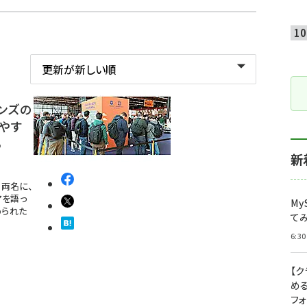
ンズの
やす
る
新
の両名に、
アを語っ
My
められた
て
6:30
【
め
フ