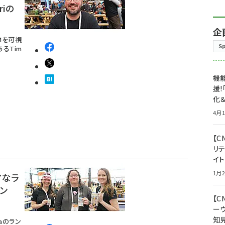
iの
企
OMを可視
S
あるTim
機能
援!
化＆
4月1
【C
リ
イ
1月2
ュアなラ
ン
【
ー
知
aのラン