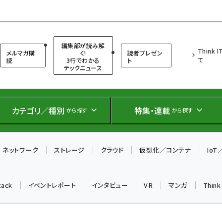
（シンクイット）
編集部が読み解
Think 
メルマガ購
く!
読者プレゼン
て
読
3行でわかる
ト
テックニュース
カテゴリ／種別
特集・連載
から探す
から探す
ネットワーク
ストレージ
クラウド
仮想化／コンテナ
Io
tack
イベントレポート
インタビュー
VR
マンガ
Thin