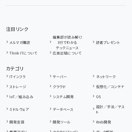
注目リンク
編集部が読み解く!
メルマガ購読
3行でわかる
読者プレゼント
テックニュース
Think ITについて
広告出稿について
カテゴリ
ITインフラ
サーバー
ネットワーク
ストレージ
クラウド
仮想化／コンテナ
IoT／組み込み
システム開発
OS
設計／手法／テス
ミドルウェア
データベース
ト
開発言語
開発ツール
Web開発
業務アプリ
クラウド（SaaS）
データ解析