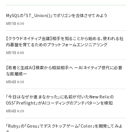
MySQLの「ST_Union()」でポリゴンを合体させてみよう
8月7日 6:30
【クラウドネイティブ会議】相手を知ることから始める、使われる社
内基盤を育てるためのプラットフォームエンジニアリング
8月7日 6:00
【若者と生成AI】検索から相談相手へ ーAIネイティブ世代に必要
な距離感ー
8月6日 6:30
「今日はなぜか進まなかった」に名前が付いた――New Relicの
OSS「Preflight」がAIコーディングのアンチパターンを検知
8月6日 6:20
「Ruby」の「Gosu」でデスクトップゲーム「Color」を開発してみよ