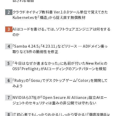
目される理由
クラウドネイティブ教科書 Ver.1.0.0――ツール単位で覚えてきた
Kubernetesを「構造」から捉え直す無償教材
AIはコードを書ける。では、ソフトウェアエンジニアは何をする
のか
「Samba 4.24.5」「4.23.11」などリリース ─ ADドメイン乗っ
取りなど6件の脆弱性を修正
「今日はなぜか進まなかった」に名前が付いた――New Relicの
OSS「Preflight」がAIコーディングのアンチパターンを検知
「Ruby」の「Gosu」でデスクトップゲーム「Color」を開発して
みよう
NVIDIAら37社が「Open Secure AI Alliance」設立――AIエー
ジェントのセキュリティは重みの非公開では守れない
IT初心者でもしっかりわかる！しっかり受かる！『徹底攻略Biz