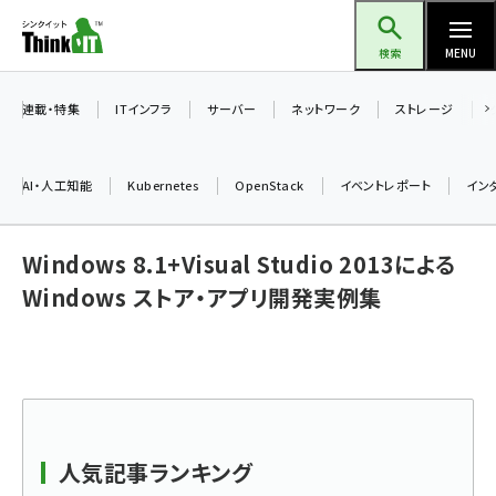
メ
Think IT（シンクイット）
イ
検索
MENU
ン
コ
連載・特集
ITインフラ
サーバー
ネットワーク
ストレージ
ン
テ
AI・人工知能
Kubernetes
OpenStack
イベントレポート
イン
ン
ツ
ai (2493)
Windows 8.1+Visual Studio 2013による
に
加藤銘のチーム貢献～仲間と築いた勝利の絆～ (2314)
移
Windows ストア・アプリ開発実例集
動
iot女子会 (2279)
北海道をのんびり旅する晴山佳須夫のヒント集！ (2034)
drupal (1955)
genai (1483)
人気記事ランキング
abc123 (1358)