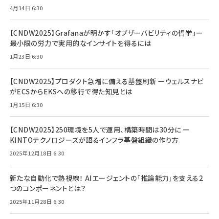
4月14日 6:30
【CNDW2025】Grafanaが明かす「オブザーバビリティの哲学」ー
最小限の労力で実用的なインサイトを得るには
1月23日 6:30
【CNDW2025】プロダクト急増に備える基盤刷新 ーウェルスナビ
がECSからEKSへの移行で得た知見とは
1月15日 6:30
【CNDW2025】250環境を5人で運用、構築時間は30分に ー
KINTOテクノロジーズが語るインフラ基盤組織の作り方
2025年12月18日 6:30
新たな自動化で熱視線！ AIエージェントの「推論能力」を支える2
つのコンポーネントとは？
2025年11月28日 6:30