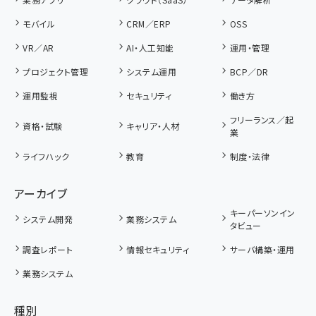
モバイル
CRM／ERP
OSS
VR／AR
AI・人工知能
運用・管理
プロジェクト管理
システム運用
BCP／DR
運用監視
セキュリティ
働き方
フリーランス／起
資格・試験
キャリア・人材
業
ライフハック
教育
制度・法律
アーカイブ
キーパーソンイン
システム開発
業務システム
タビュー
調査レポート
情報セキュリティ
サーバ構築・運用
業務システム
種別