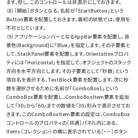
ます。但し、このコントロールは非表示にしておきます。
（8）［開始］ボタンとなる、名前が「StartButton」という
Button要素を配置しておきます。最初の状態では、使用を
不可としています。
（9）アプリケーションバーとなるAppBar要素を配置し、背
景色(Background)に「Blue」を指定します。その子要素と
して、StackPanel要素を配置します。Orientationプロパ
ティには「Horizontal」を指定して、オブジェクトのスタック
方向を水平方向とします。その子要素として「秒数」という
項目名を表示する、TextBlock要素を配置します。次に秒
数を選択させるために名前が「ComboBox1」という
ComboBox要素を配置し、ComboBoxItem要素を追加
して「30」から「60」までの数値を「30」刻みで表示させてお
きます。このComboBoxItem要素の設定は、ComboBox
コントロールのプロパティの［共通］パネル内にある、
Items（コレクション）の横に表示されている［・・・］ボタン