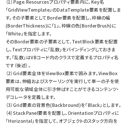
（1）Page.Resourcesプロパティ要素内に、Key名
「GridViewTemplate」のDataTemplate要素を配置しま
す。その子要素としてBorder要素を配置し、枠線の幅
(BorderThickness)に「1」、枠線の色(BorderBrush)に
「White」を指定します。
そのBorder要素の子要素として、TextBlock要素を配置
し、Textプロパティに「乱数」をバインディングしておきま
す。「乱数」はVBコード内のクラスで定義するプロパティ名
です（後述）。
（2）Grid要素全体をViewBox要素で囲みます。ViewBox
要素は、伸縮およびスケーリングを実行して単一の子を使
用可能な領域全体に引き伸ばすことができるコンテンツ・
デコレータを定義します。
（3）Grid要素の背景色(Backbround)を「Black」とします。
（4）StackPanel要素を配置し、Orientationプロパティに
「Horizontal」を指定して、オブジェクトのスタック方向を