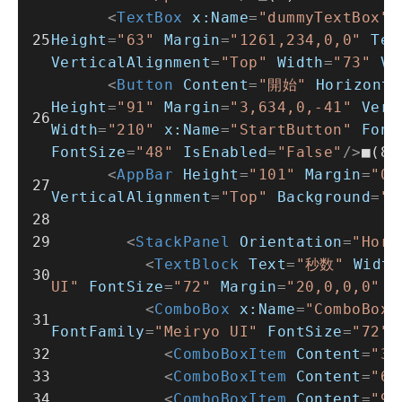
<
TextBox
x:Name
=
"dummyTextBox"
Height
=
"63"
Margin
=
"1261,234,0,0"
Tex
VerticalAlignment
=
"Top"
Width
=
"73"
Vi
<
Button
Content
=
"開始"
Horizonta
Height
=
"91"
Margin
=
"3,634,0,-41"
Vert
Width
=
"210"
x:Name
=
"StartButton"
Font
FontSize
=
"48"
IsEnabled
=
"False"
/>
■(8)
<
AppBar
Height
=
"101"
Margin
=
"0,
VerticalAlignment
=
"Top"
Background
=
"B
<
StackPanel
Orientation
=
"Hori
<
TextBlock
Text
=
"秒数"
Width
UI"
FontSize
=
"72"
Margin
=
"20,0,0,0"
F
<
ComboBox
x:Name
=
"ComboBox1
FontFamily
=
"Meiryo UI"
FontSize
=
"72"
<
ComboBoxItem
Content
=
"30
<
ComboBoxItem
Content
=
"60
<
ComboBoxItem
Content
=
"90