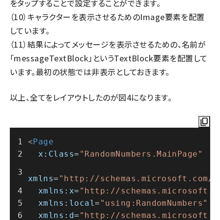
をタップすることで設定することができます。
（10）キャラクターを表示させるためのImage要素を配置
しています。
（11）結果によってメッセージを表示させるための、名前が
「messageTextBlock」というTextBlock要素を配置して
います。最初の状態では非表示としておきます。
以上、全てをレイアウトしたのが図4になります。
<
Page
x:Class
=
"RandomNumbers.MainPage"
xmlns
=
"http://schemas.microsoft.com/w
xmlns:x
=
"http://schemas.microsoft.c
xmlns:local
=
"using:RandomNumbers"
xmlns:d
=
"http://schemas.microsoft.c