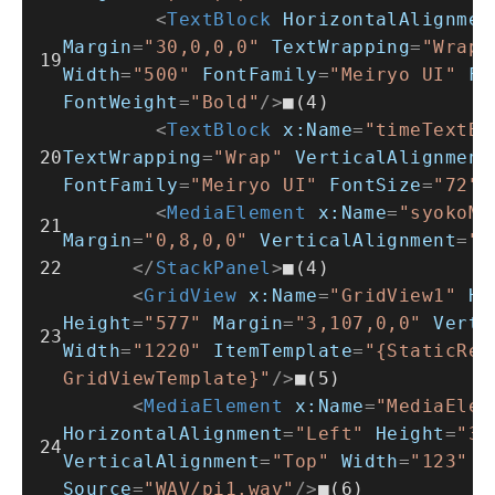
<
TextBlock
HorizontalAlignmen
Margin
=
"30,0,0,0"
TextWrapping
=
"Wrap"
Width
=
"500"
FontFamily
=
"Meiryo UI"
Fo
FontWeight
=
"Bold"
/>
■(4)
<
TextBlock
x:Name
=
"timeTextBl
TextWrapping
=
"Wrap"
VerticalAlignment
FontFamily
=
"Meiryo UI"
FontSize
=
"72"
<
MediaElement
x:Name
=
"syokoMe
Margin
=
"0,8,0,0"
VerticalAlignment
=
"T
</
StackPanel
>
■(4)
<
GridView
x:Name
=
"GridView1"
Ho
Height
=
"577"
Margin
=
"3,107,0,0"
Verti
Width
=
"1220"
ItemTemplate
=
"{StaticReso
GridViewTemplate}"
/>
■(5)
<
MediaElement
x:Name
=
"MediaElem
HorizontalAlignment
=
"Left"
Height
=
"32
VerticalAlignment
=
"Top"
Width
=
"123"
A
Source
=
"WAV/pi1.wav"
/>
■(6)