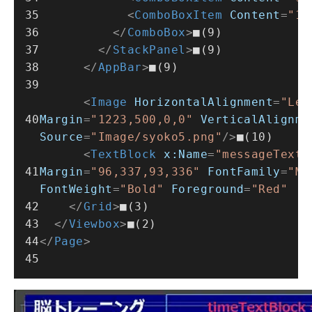
<
ComboBoxItem
Content
=
"12
</
ComboBox
>
■(9)
</
StackPanel
>
■(9)
</
AppBar
>
■(9)
<
Image
HorizontalAlignment
=
"Lef
Margin
=
"1223,500,0,0"
VerticalAlignme
Source
=
"Image/syoko5.png"
/>
■(10)
<
TextBlock
x:Name
=
"messageTextB
Margin
=
"96,337,93,336"
FontFamily
=
"Me
FontWeight
=
"Bold"
Foreground
=
"Red"
V
</
Grid
>
■(3)
</
Viewbox
>
■(2)
</
Page
>