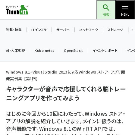
メ
Think IT（シンクイット）
イ
検索
MENU
ン
コ
連載・特集
ITインフラ
サーバー
ネットワーク
ストレージ
ン
テ
AI・人工知能
Kubernetes
OpenStack
イベントレポート
イン
ン
ツ
ai (2475)
に
Windows 8.1+Visual Studio 2013によるWindows ストア・アプリ開
発実例集
第
1
回
加藤銘のチーム貢献～仲間と築いた勝利の絆～ (2297)
移
キャラクターが音声で応援してくれる脳トレー
動
iot女子会 (2248)
ニングアプリを作ってみよう
北海道をのんびり旅する晴山佳須夫のヒント集！ (2008)
drupal (1929)
はじめに今回から10回にわたって、Windows ストア・
アプリの解説を紹介していきます。メインに扱うのは、
genai (1468)
音声機能です。Windows 8.1のWinRT APIでは、
abc123 (1341)