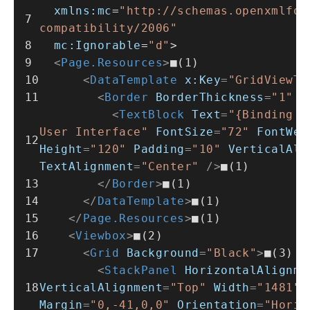
xmlns:mc
=
"http://schemas.openxmlfor
compatibility/2006"
mc:Ignorable
=
"d"
>
<
Page.Resources
>
■(1)
<
DataTemplate
x:Key
=
"GridViewTe
<
Border
BorderThickness
=
"1"
B
<
TextBlock
Text
=
"{Binding 
User Interface"
FontSize
=
"72"
FontWei
Height
=
"120"
Padding
=
"10"
VerticalAli
TextAlignment
=
"Center"
 />
■(1)
</
Border
>
■(1)
</
DataTemplate
>
■(1)
</
Page.Resources
>
■(1)
<
Viewbox
>
■(2)
<
Grid
Background
=
"Black"
>
■(3)
<
StackPanel
HorizontalAlignme
VerticalAlignment
=
"Top"
Width
=
"1481"
Margin
=
"0,-41,0,0"
Orientation
=
"Horiz