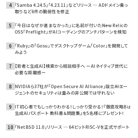
「Samba 4.24.5」「4.23.11」などリリース ─ ADドメイン乗っ
取りなど6件の脆弱性を修正
「今日はなぜか進まなかった」に名前が付いた――New Relicの
OSS「Preflight」がAIコーディングのアンチパターンを検知
「Ruby」の「Gosu」でデスクトップゲーム「Color」を開発して
みよう
【若者と生成AI】検索から相談相手へ ーAIネイティブ世代に
必要な距離感ー
NVIDIAら37社が「Open Secure AI Alliance」設立――AIエー
ジェントのセキュリティは重みの非公開では守れない
IT初心者でもしっかりわかる！しっかり受かる！『徹底攻略Biz
生成AIパスポート 教科書＆問題集』を5名様にプレゼント！
「NetBSD 11.0」リリース ─ 64ビットRISC-Vを正式サポート