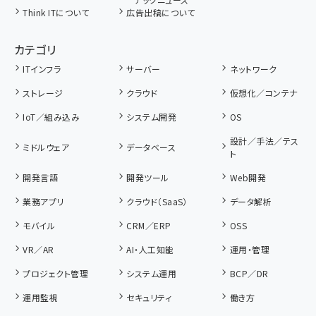
Think ITについて
広告出稿について
カテゴリ
ITインフラ
サーバー
ネットワーク
ストレージ
クラウド
仮想化／コンテナ
IoT／組み込み
システム開発
OS
設計／手法／テス
ミドルウェア
データベース
ト
開発言語
開発ツール
Web開発
業務アプリ
クラウド（SaaS）
データ解析
モバイル
CRM／ERP
OSS
VR／AR
AI・人工知能
運用・管理
プロジェクト管理
システム運用
BCP／DR
運用監視
セキュリティ
働き方