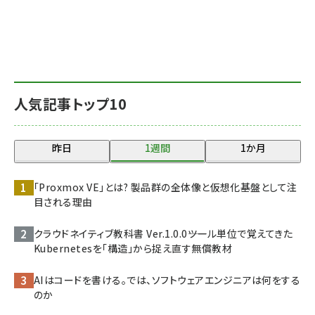
人気記事トップ10
昨日
1週間
1か月
「Proxmox VE」とは? 製品群の全体像と仮想化基盤として注
目される理由
クラウドネイティブ教科書 Ver.1.0.0――ツール単位で覚えてきた
Kubernetesを「構造」から捉え直す無償教材
AIはコードを書ける。では、ソフトウェアエンジニアは何をする
のか