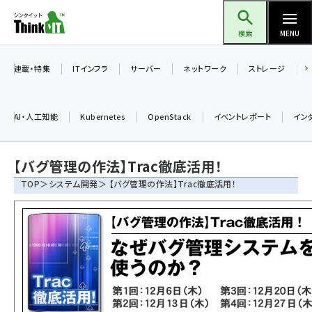
メ
Think IT（シンクイット）
イ
検索
MENU
ン
コ
連載・特集
ITインフラ
サーバー
ネットワーク
ストレージ
ン
テ
AI・人工知能
Kubernetes
OpenStack
イベントレポート
イン
ン
ツ
ai (2504)
【バグ管理の作法】Trac徹底活用！
に
加藤銘のチーム貢献～仲間と築いた勝利の絆～ (2325)
移
TOP
＞
システム開発
＞ 【バグ管理の作法】Trac徹底活用！
動
iot女子会 (2290)
北海道をのんびり旅する晴山佳須夫のヒント集！ (2047)
drupal (1963)
genai (1492)
abc123 (1367)