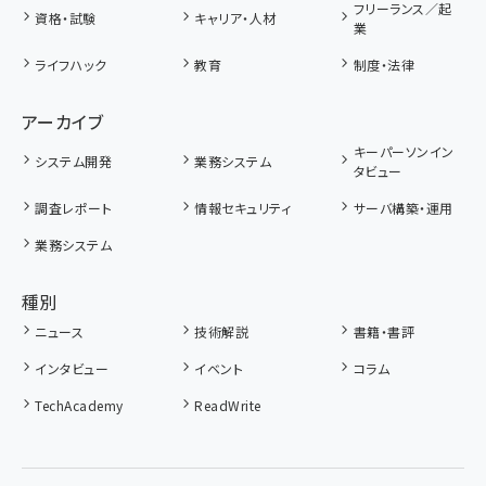
フリーランス／起
資格・試験
キャリア・人材
業
ライフハック
教育
制度・法律
アーカイブ
キーパーソンイン
システム開発
業務システム
タビュー
調査レポート
情報セキュリティ
サーバ構築・運用
業務システム
種別
ニュース
技術解説
書籍・書評
インタビュー
イベント
コラム
TechAcademy
ReadWrite