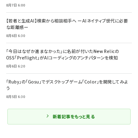
8月7日 6:00
【若者と生成AI】検索から相談相手へ ーAIネイティブ世代に必要
な距離感ー
8月6日 6:30
「今日はなぜか進まなかった」に名前が付いた――New Relicの
OSS「Preflight」がAIコーディングのアンチパターンを検知
8月6日 6:20
「Ruby」の「Gosu」でデスクトップゲーム「Color」を開発してみよ
う
8月5日 6:30
新着記事をもっと見る