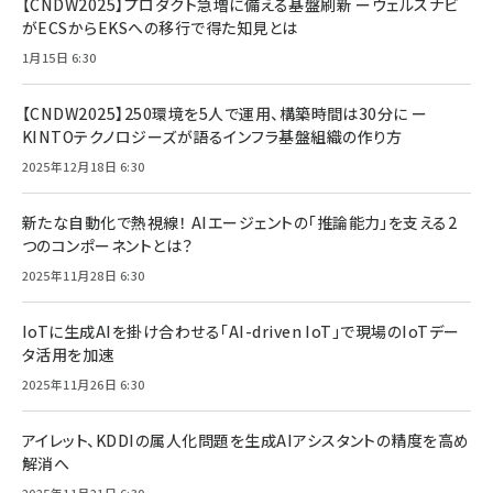
【CNDW2025】プロダクト急増に備える基盤刷新 ーウェルスナビ
がECSからEKSへの移行で得た知見とは
1月15日 6:30
【CNDW2025】250環境を5人で運用、構築時間は30分に ー
KINTOテクノロジーズが語るインフラ基盤組織の作り方
2025年12月18日 6:30
新たな自動化で熱視線！ AIエージェントの「推論能力」を支える2
つのコンポーネントとは？
2025年11月28日 6:30
IoTに生成AIを掛け合わせる「AI-driven IoT」で現場のIoTデー
タ活用を加速
2025年11月26日 6:30
アイレット、KDDIの属人化問題を生成AIアシスタントの精度を高め
解消へ