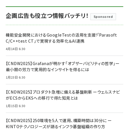
企画広告も役立つ情報バッチリ！
Sponsored
機能安全開発におけるGoogleTestの活用を支援!「Parasoft
C/C++test CT」で実現する効率化＆AI連携
4月14日 6:30
【CNDW2025】Grafanaが明かす「オブザーバビリティの哲学」ー
最小限の労力で実用的なインサイトを得るには
1月23日 6:30
【CNDW2025】プロダクト急増に備える基盤刷新 ーウェルスナビ
がECSからEKSへの移行で得た知見とは
1月15日 6:30
【CNDW2025】250環境を5人で運用、構築時間は30分に ー
KINTOテクノロジーズが語るインフラ基盤組織の作り方