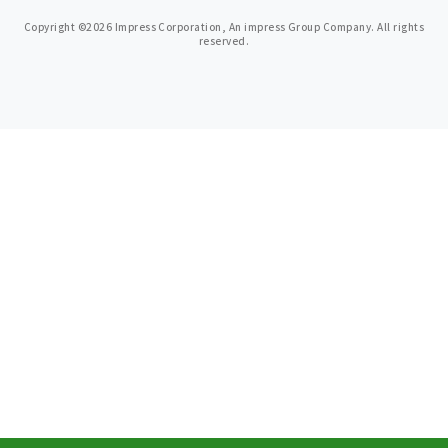
Copyright ©2026 Impress Corporation, An impress Group Company. All rights
reserved.