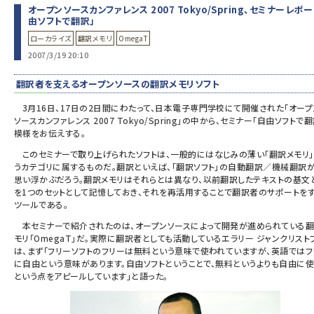
オープンソースカンファレンス 2007 Tokyo/Spring、セミナーレポ
由ソフトで翻訳」
ai crunch (1353)
ローカライズ
翻訳メモリ
OmegaT
2007/3/19 20:10
翻訳者を支えるオープンソースの翻訳メモリソフト
3月16日、17日の2日間にわたって、日本電子専門学校にて開催された「オープ
ソースカンファレンス 2007 Tokyo/Spring」の中から、セミナー「自由ソフトで
模様をお伝えする。
このセミナーで取り上げられたソフトは、一般的にはなじみの薄い「翻訳メモリ
うカテゴリに属するものだ。翻訳といえば、「翻訳ソフト」の自動翻訳／機械翻訳
思い浮かぶだろう。翻訳メモリはそれらとは異なり、以前翻訳したテキストの基文
を1つのセットとして記憶しておき、それを再活用することで翻訳者のサポートを
ツールである。
本セミナーで紹介されたのは、オープンソースによって開発が進められている
モリ「OmegaT」だ。実際に翻訳者としても活動しているエラリー ジャンクリスト
は、まず「フリーソフトのフリーは無料という意味で使われていますが、英語ではフ
に自由という意味があります。自由ソフトということで、無料というよりも自由に使
という点をアピールしています」と語った。