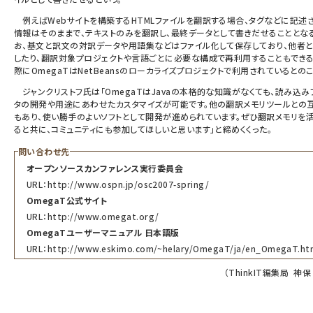
例えばWebサイトを構築するHTMLファイルを翻訳する場合、タグなどに記述
情報はそのままで、テキストのみを翻訳し、最終データとして書きだせることとな
お、基文と訳文の対訳データや用語集などはファイル化して保存しており、他者
したり、翻訳対象プロジェクトや言語ごとに必要な構成で再利用することもできる
際にOmegaTはNetBeansのローカライズプロジェクトで利用されているとのこ
ジャンクリストフ氏は「OmegaTはJavaの本格的な知識がなくても、読み込み
タの開発や用途にあわせたカスタマイズが可能です。他の翻訳メモリツールとの
もあり、使い勝手のよいソフトとして開発が進められています。ぜひ翻訳メモリを
ると共に、コミュニティにも参加してほしいと思います」と締めくくった。
問い合わせ先
オープンソースカンファレンス実行委員会
URL：
http://www.ospn.jp/osc2007-spring/
OmegaT公式サイト
URL：
http://www.omegat.org/
OmegaTユーザーマニュアル 日本語版
URL：
http://www.eskimo.com/~helary/OmegaT/ja/en_OmegaT.ht
（ThinkIT編集局 神保