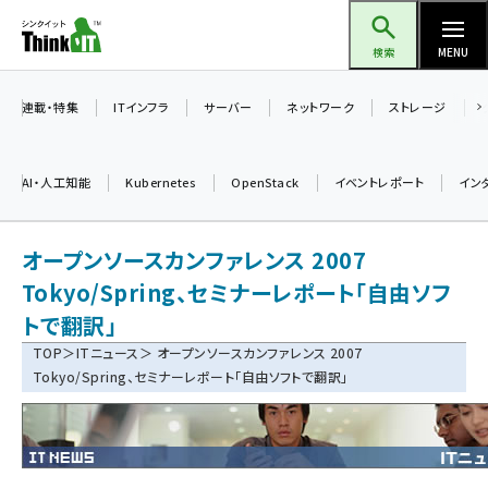
メ
Think IT（シンクイット）
イ
検索
MENU
ン
コ
連載・特集
ITインフラ
サーバー
ネットワーク
ストレージ
ン
テ
AI・人工知能
Kubernetes
OpenStack
イベントレポート
イン
ン
ツ
ai (2493)
オープンソースカンファレンス 2007
に
加藤銘のチーム貢献～仲間と築いた勝利の絆～ (2314)
移
Tokyo/Spring、セミナーレポート「自由ソフ
動
トで翻訳」
iot女子会 (2279)
TOP
＞
ITニュース
＞ オープンソースカンファレンス 2007
北海道をのんびり旅する晴山佳須夫のヒント集！ (2034)
Tokyo/Spring、セミナーレポート「自由ソフトで翻訳」
drupal (1955)
genai (1483)
abc123 (1358)