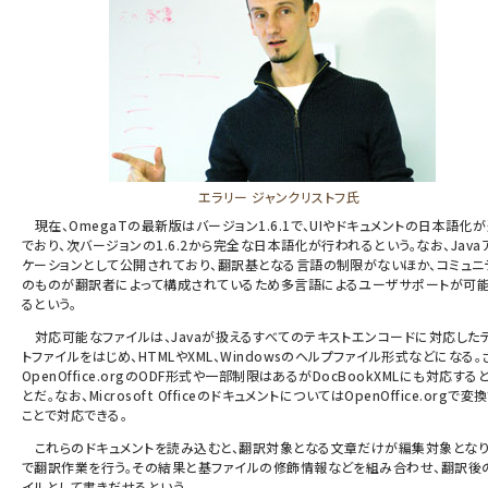
エラリー ジャンクリストフ氏
現在、OmegaTの最新版はバージョン1.6.1で、UIやドキュメントの日本語化
でおり、次バージョンの1.6.2から完全な日本語化が行われるという。なお、Java
ケーションとして公開されており、翻訳基となる言語の制限がないほか、コミュニ
のものが翻訳者によって構成されているため多言語によるユーザサポートが可
るという。
対応可能なファイルは、Javaが扱えるすべてのテキストエンコードに対応した
トファイルをはじめ、HTMLやXML、Windowsのヘルプファイル形式などになる。
OpenOffice.orgのODF形式や一部制限はあるがDocBookXMLにも対応する
とだ。なお、Microsoft OfficeのドキュメントについてはOpenOffice.orgで変
ことで対応できる。
これらのドキュメントを読み込むと、翻訳対象となる文章だけが編集対象となり
で翻訳作業を行う。その結果と基ファイルの修飾情報などを組み合わせ、翻訳後
イルとして書きだせるという。