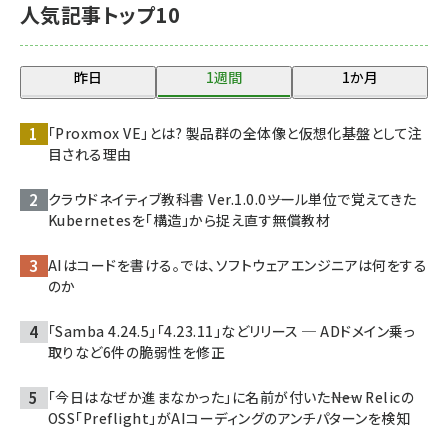
人気記事トップ10
昨日
1週間
1か月
「Proxmox VE」とは? 製品群の全体像と仮想化基盤として注
目される理由
クラウドネイティブ教科書 Ver.1.0.0――ツール単位で覚えてきた
Kubernetesを「構造」から捉え直す無償教材
AIはコードを書ける。では、ソフトウェアエンジニアは何をする
のか
「Samba 4.24.5」「4.23.11」などリリース ─ ADドメイン乗っ
取りなど6件の脆弱性を修正
「今日はなぜか進まなかった」に名前が付いた――New Relicの
OSS「Preflight」がAIコーディングのアンチパターンを検知