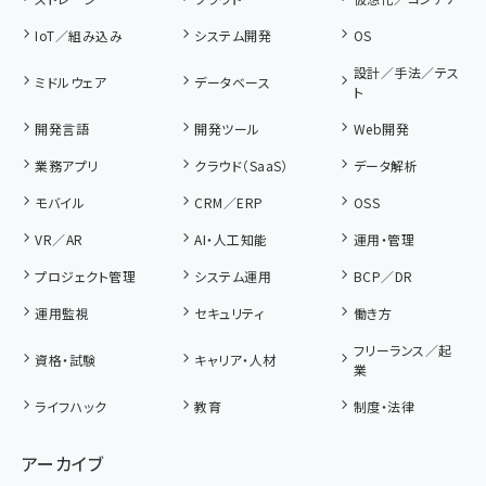
IoT／組み込み
システム開発
OS
設計／手法／テス
ミドルウェア
データベース
ト
開発言語
開発ツール
Web開発
業務アプリ
クラウド（SaaS）
データ解析
モバイル
CRM／ERP
OSS
VR／AR
AI・人工知能
運用・管理
プロジェクト管理
システム運用
BCP／DR
運用監視
セキュリティ
働き方
フリーランス／起
資格・試験
キャリア・人材
業
ライフハック
教育
制度・法律
アーカイブ