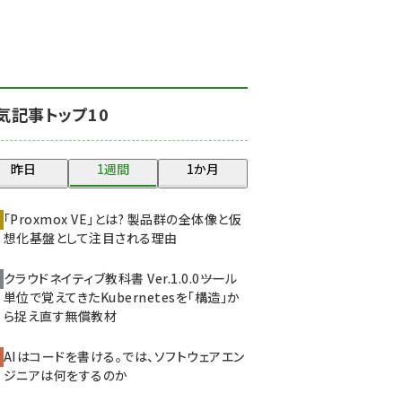
北海道をのんびり旅する
晴山佳須夫のヒント集！
(2017)
drupal (1940)
気記事トップ10
genai (1473)
ai crunch (1347)
昨日
1週間
1か月
abc123 (1346)
「Proxmox VE」とは? 製品群の全体像と仮
想化基盤として注目される理由
クラウドネイティブ教科書 Ver.1.0.0――ツール
単位で覚えてきたKubernetesを「構造」か
ら捉え直す無償教材
AIはコードを書ける。では、ソフトウェアエン
ジニアは何をするのか