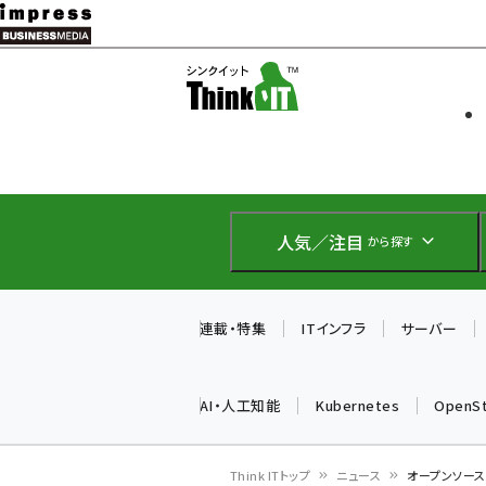
メ
イ
ソフト開発
Think IT
ン
企業IT
コ
製品導入
ン
Web担当者
EC担当者
テ
IoT・AI
ン
DCクラウド
人気／注目
から探す
研究・調査
ツ
エネルギー
に
ドローン
移
連載・特集
ITインフラ
サーバー
教育講座
動
AI・人工知能
Kubernetes
OpenS
Think ITトップ
ニュース
オープンソースの