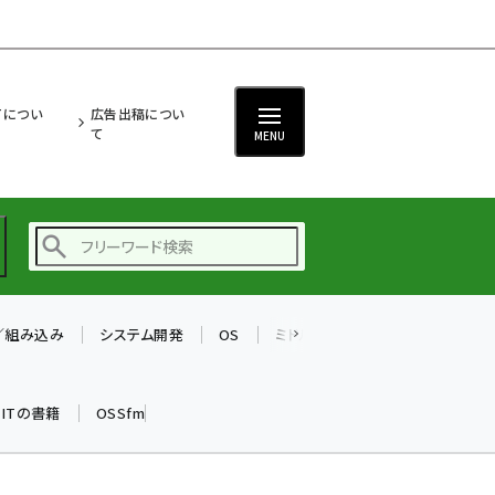
ITについ
広告出稿につい
て
MENU
T／組み込み
システム開発
OS
ミドルウェア
データベース
ai (2480)
加藤銘のチーム貢献～
k ITの書籍
OSSfm
仲間と築いた勝利の絆～
(2304)
iot女子会 (2263)