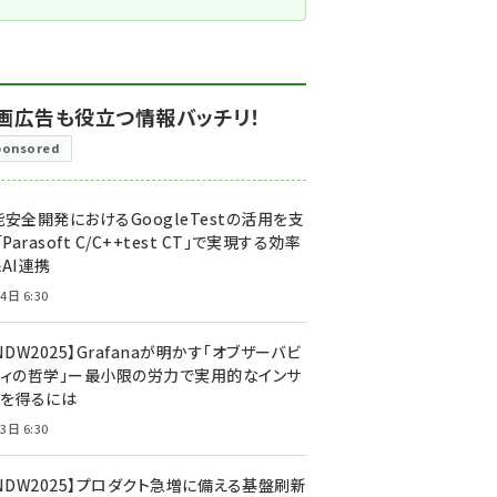
画広告も役立つ情報バッチリ！
ponsored
安全開発におけるGoogleTestの活用を支
「Parasoft C/C++test CT」で実現する効率
AI連携
4日 6:30
NDW2025】Grafanaが明かす「オブザーバビ
ティの哲学」ー最小限の労力で実用的なインサ
トを得るには
3日 6:30
CNDW2025】プロダクト急増に備える基盤刷新