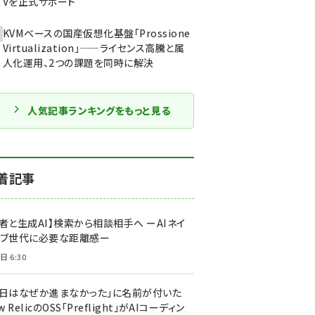
Vを正式サポート
KVMベースの国産仮想化基盤「Prossione
Virtualization」——ライセンス高騰と属
人化運用、2つの課題を同時に解決
人気記事ランキングをもっと見る
着記事
者と生成AI】検索から相談相手へ ーAIネイ
ィブ世代に必要な距離感ー
日 6:30
今日はなぜか進まなかった」に名前が付いた
New RelicのOSS「Preflight」がAIコーディン