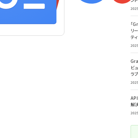
ン
202
「G
リ
ティ
202
Gr
ビ
ラ
202
AP
解
202