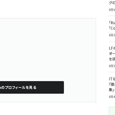
グ
8月6
「R
「C
8月5
LF
オ
を語
8月5
I
『徹
n
のプロフィールを見る
集
8月4