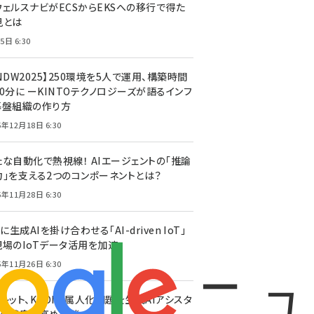
ウェルスナビがECSからEKSへの移行で得た
見とは
5日 6:30
NDW2025】250環境を5人で運用、構築時間
0分に ーKINTOテクノロジーズが語るインフ
基盤組織の作り方
5年12月18日 6:30
たな自動化で熱視線！ AIエージェントの「推論
力」を支える2つのコンポーネントとは？
5年11月28日 6:30
Tに生成AIを掛け合わせる「AI-driven IoT」
現場のIoTデータ活用を加速
5年11月26日 6:30
レット、KDDIの属人化問題を生成AIアシスタ