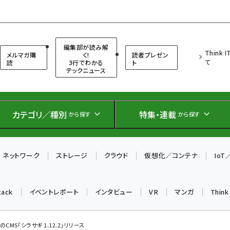
（シンクイット）
編集部が読み解
Think 
メルマガ購
く!
読者プレゼン
て
読
3行でわかる
ト
テックニュース
カテゴリ／種別
特集・連載
から探す
から探す
ネットワーク
ストレージ
クラウド
仮想化／コンテナ
Io
tack
イベントレポート
インタビュー
VR
マンガ
Thin
CMS「シラサギ 1.12.2」リリース