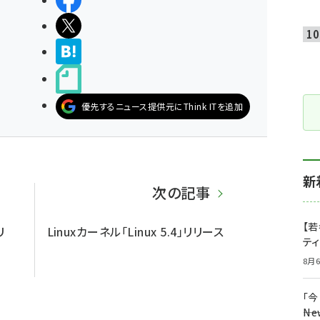
シェアする
ポストする
>ブクマする
noteで書く
優先するニュース提供元にThink ITを追加
新
次の記事
【若
リ
Linuxカーネル「Linux 5.4」リリース
テ
8月6
「
――