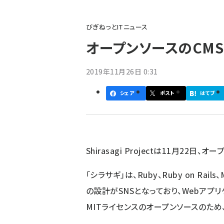
パ
びぎねっとITニュース
ン
オープンソースのCMS「
く
ず
2019年11月26日 0:31
シェア
ポスト
はてブ
Shirasagi Project
は11月22日、オープ
「シラサギ」は、Ruby、Ruby on Ra
の設計がSNSとなっており、Webアプ
MITライセンスのオープンソースのため