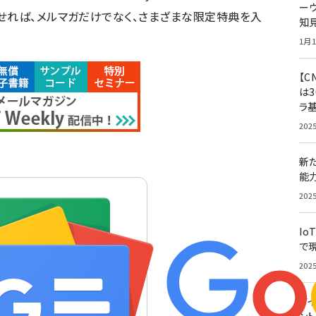
ー
せれば、メルマガだけでなく、さまざまな限定特典を入
知
1月1
【C
は3
ラ
202
新
能
202
Io
で
202
アイ