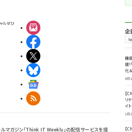
ャルぜひ
メルマガ
企
S
Facebook
X(エックス)
機能
援!
BlueSky
化＆
4月1
Googleニュース
【C
RSS
リ
イ
1月2
ルマガジン「Think IT Weekly」の配信サービスを提
【