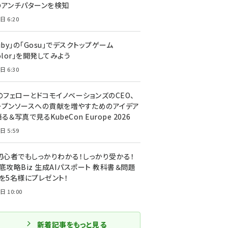
のアンチパターンを検知
日 6:20
uby」の「Gosu」でデスクトップゲーム
olor」を開発してみよう
日 6:30
のフェローとドコモイノベーションズのCEO、
ープンソースへの貢献を増やすためのアイデア
る＆写真で見るKubeCon Europe 2026
日 5:59
T初心者でもしっかりわかる！しっかり受かる！
底攻略Biz 生成AIパスポート 教科書＆問題
』を5名様にプレゼント！
日 10:00
新着記事をもっと見る