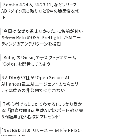
「Samba 4.24.5」「4.23.11」などリリース ─
ADドメイン乗っ取りなど6件の脆弱性を修
正
「今日はなぜか進まなかった」に名前が付い
た――New RelicのOSS「Preflight」がAIコー
ディングのアンチパターンを検知
「Ruby」の「Gosu」でデスクトップゲーム
「Color」を開発してみよう
NVIDIAら37社が「Open Secure AI
Alliance」設立――AIエージェントのセキュリ
ティは重みの非公開では守れない
IT初心者でもしっかりわかる！しっかり受か
る！『徹底攻略Biz 生成AIパスポート 教科書
＆問題集』を5名様にプレゼント！
「NetBSD 11.0」リリース ─ 64ビットRISC-