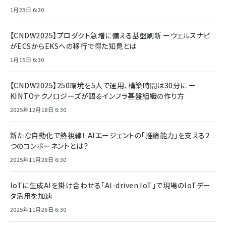
1月23日 6:30
【CNDW2025】プロダクト急増に備える基盤刷新 ーウェルスナビ
がECSからEKSへの移行で得た知見とは
1月15日 6:30
【CNDW2025】250環境を5人で運用、構築時間は30分に ー
KINTOテクノロジーズが語るインフラ基盤組織の作り方
2025年12月18日 6:30
新たな自動化で熱視線！ AIエージェントの「推論能力」を支える2
つのコンポーネントとは？
2025年11月28日 6:30
IoTに生成AIを掛け合わせる「AI-driven IoT」で現場のIoTデー
タ活用を加速
2025年11月26日 6:30