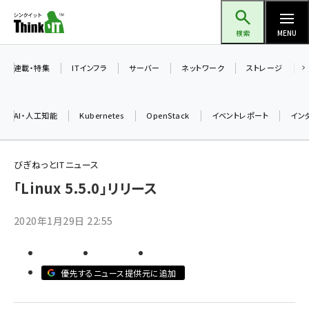
メ
Think IT（シンクイット）
イ
検索
MENU
ン
コ
連載・特集
ITインフラ
サーバー
ネットワーク
ストレージ
ン
テ
AI・人工知能
Kubernetes
OpenStack
イベントレポート
イン
ン
ツ
ai (2475)
に
びぎねっとITニュース
加藤銘のチーム貢献～仲間と築いた勝利の絆～ (2297)
移
「Linux 5.5.0」リリース
動
iot女子会 (2248)
2020年1月29日 22:55
北海道をのんびり旅する晴山佳須夫のヒント集！ (2008)
drupal (1929)
優先するニュース提供元に追加
genai (1468)
abc123 (1341)