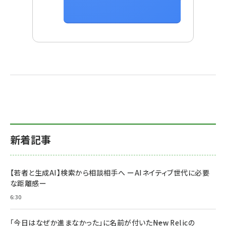
新着記事
【若者と生成AI】検索から相談相手へ ーAIネイティブ世代に必要
な距離感ー
6:30
「今日はなぜか進まなかった」に名前が付いた――New Relicの