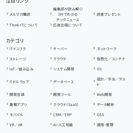
注目リンク
編集部が読み解く!
メルマガ購読
3行でわかる
読者プレゼント
テックニュース
Think ITについて
広告出稿について
カテゴリ
ITインフラ
サーバー
ネットワーク
ストレージ
クラウド
仮想化／コンテナ
IoT／組み込み
システム開発
OS
設計／手法／テス
ミドルウェア
データベース
ト
開発言語
開発ツール
Web開発
業務アプリ
クラウド（SaaS）
データ解析
モバイル
CRM／ERP
OSS
VR／AR
AI・人工知能
運用・管理