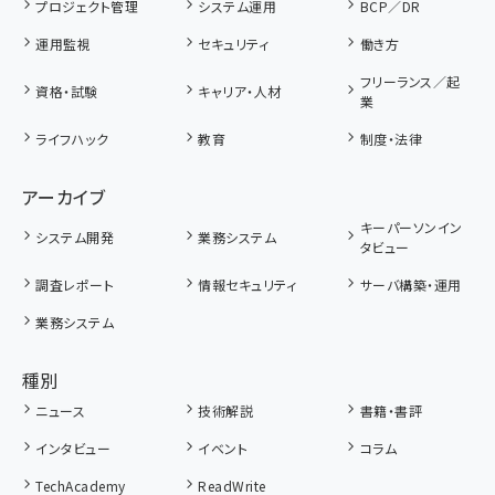
プロジェクト管理
システム運用
BCP／DR
運用監視
セキュリティ
働き方
フリーランス／起
資格・試験
キャリア・人材
業
ライフハック
教育
制度・法律
アーカイブ
キーパーソンイン
システム開発
業務システム
タビュー
調査レポート
情報セキュリティ
サーバ構築・運用
業務システム
種別
ニュース
技術解説
書籍・書評
インタビュー
イベント
コラム
TechAcademy
ReadWrite