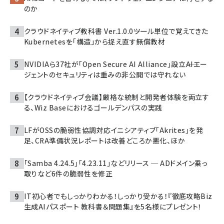
のか
クラウドネイティブ教科書 Ver.1.0.0――ツール単位で覚えてきた
Kubernetesを「構造」から捉え直す無償教材
NVIDIAら37社が「Open Secure AI Alliance」設立――AIエー
ジェントのセキュリティは重みの非公開では守れない
【クラウドネイティブ会議】厳格な統制と開発者体験を両立す
る、Wiz Baseにおけるゴールデンパスの実践
LFがOSSの脆弱性協調対応イニシアティブ「Akrites」を発
足、CRA準備状況レポートは改善どころか悪化、ほか
「Samba 4.24.5」「4.23.11」などリリース ─ ADドメイン乗っ
取りなど6件の脆弱性を修正
IT初心者でもしっかりわかる！しっかり受かる！『徹底攻略Biz
生成AIパスポート 教科書＆問題集』を5名様にプレゼント！