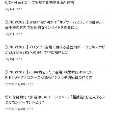
C/C++test CT」で実現する効率化＆AI連携
4月14日 6:30
【CNDW2025】Grafanaが明かす「オブザーバビリティの哲学」ー
最小限の労力で実用的なインサイトを得るには
1月23日 6:30
【CNDW2025】プロダクト急増に備える基盤刷新 ーウェルスナビ
がECSからEKSへの移行で得た知見とは
1月15日 6:30
【CNDW2025】250環境を5人で運用、構築時間は30分に ー
KINTOテクノロジーズが語るインフラ基盤組織の作り方
2025年12月18日 6:30
新たな自動化で熱視線！ AIエージェントの「推論能力」を支える2
つのコンポーネントとは？
2025年11月28日 6:30