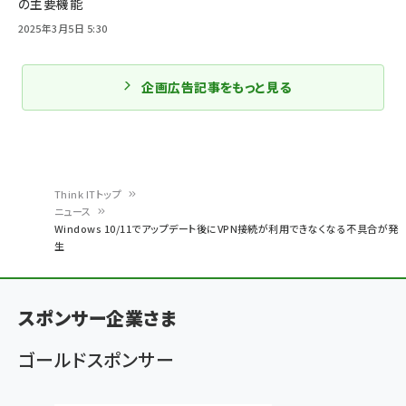
の主要機能
2025年3月5日 5:30
企画広告記事をもっと見る
Think ITトップ
ニュース
パ
Windows 10/11でアップデート後にVPN接続が利用できなくなる不具合が発
生
ン
く
ず
スポンサー企業さま
ゴールドスポンサー