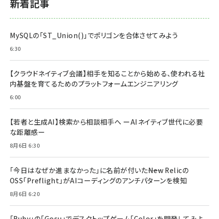
新着記事
MySQLの「ST_Union()」でポリゴンを合体させてみよう
6:30
【クラウドネイティブ会議】相手を知ることから始める、使われる社
内基盤を育てるためのプラットフォームエンジニアリング
6:00
【若者と生成AI】検索から相談相手へ ーAIネイティブ世代に必要
な距離感ー
8月6日 6:30
「今日はなぜか進まなかった」に名前が付いた――New Relicの
OSS「Preflight」がAIコーディングのアンチパターンを検知
8月6日 6:20
「Ruby」の「Gosu」でデスクトップゲーム「Color」を開発してみよ