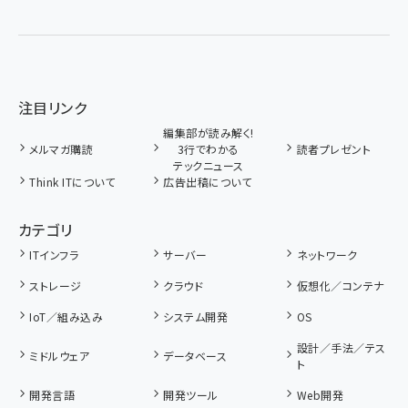
注目リンク
編集部が読み解く!
メルマガ購読
3行でわかる
読者プレゼント
テックニュース
Think ITについて
広告出稿について
カテゴリ
ITインフラ
サーバー
ネットワーク
ストレージ
クラウド
仮想化／コンテナ
IoT／組み込み
システム開発
OS
設計／手法／テス
ミドルウェア
データベース
ト
開発言語
開発ツール
Web開発