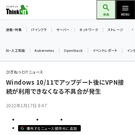
メ
Think IT（シンクイット）
イ
検索
MENU
ン
コ
連載・特集
ITインフラ
サーバー
ネットワーク
ストレージ
ン
テ
AI・人工知能
Kubernetes
OpenStack
イベントレポート
イン
ン
ツ
ai (2486)
に
びぎねっとITニュース
加藤銘のチーム貢献～仲間と築いた勝利の絆～ (2308)
移
Windows 10/11でアップデート後にVPN接
動
続が利用できなくなる不具合が発生
iot女子会 (2273)
北海道をのんびり旅する晴山佳須夫のヒント集！ (2025)
2022年1月17日 8:47
drupal (1947)
genai (1477)
優先するニュース提供元に追加
abc123 (1352)