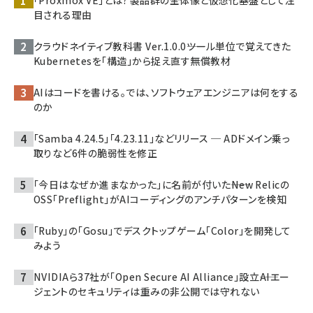
「Proxmox VE」とは? 製品群の全体像と仮想化基盤として注
目される理由
クラウドネイティブ教科書 Ver.1.0.0――ツール単位で覚えてきた
Kubernetesを「構造」から捉え直す無償教材
AIはコードを書ける。では、ソフトウェアエンジニアは何をする
のか
「Samba 4.24.5」「4.23.11」などリリース ─ ADドメイン乗っ
取りなど6件の脆弱性を修正
「今日はなぜか進まなかった」に名前が付いた――New Relicの
OSS「Preflight」がAIコーディングのアンチパターンを検知
「Ruby」の「Gosu」でデスクトップゲーム「Color」を開発して
みよう
NVIDIAら37社が「Open Secure AI Alliance」設立――AIエー
ジェントのセキュリティは重みの非公開では守れない