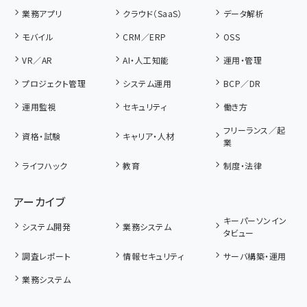
業務アプリ
クラウド（SaaS）
データ解析
モバイル
CRM／ERP
OSS
VR／AR
AI・人工知能
運用・管理
プロジェクト管理
システム運用
BCP／DR
運用監視
セキュリティ
働き方
フリーランス／起
資格・試験
キャリア・人材
業
ライフハック
教育
制度・法律
アーカイブ
キーパーソンイン
システム開発
業務システム
タビュー
調査レポート
情報セキュリティ
サーバ構築・運用
業務システム