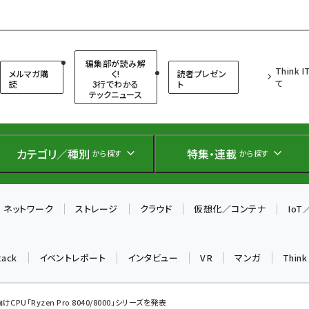
（シンクイット）
編集部が読み解
Think 
メルマガ購
く!
読者プレゼン
て
読
3行でわかる
ト
テックニュース
カテゴリ／種別
特集・連載
から探す
から探す
ネットワーク
ストレージ
クラウド
仮想化／コンテナ
Io
tack
イベントレポート
インタビュー
VR
マンガ
Thin
向けCPU「Ryzen Pro 8040/8000」シリーズを発表