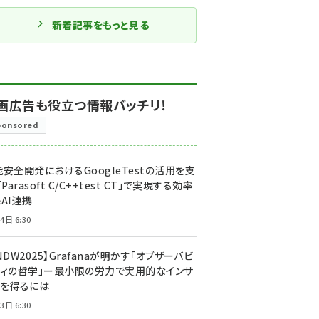
新着記事をもっと見る
画広告も役立つ情報バッチリ！
ponsored
安全開発におけるGoogleTestの活用を支
「Parasoft C/C++test CT」で実現する効率
AI連携
4日 6:30
NDW2025】Grafanaが明かす「オブザーバビ
ティの哲学」ー最小限の労力で実用的なインサ
トを得るには
3日 6:30