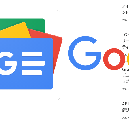
アイ
ン
202
「G
リ
ティ
202
Gr
ビ
ラ
202
AP
解
202