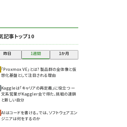
北海道をのんびり旅する
晴山佳須夫のヒント集！
(2008)
drupal (1929)
気記事トップ10
genai (1468)
abc123 (1341)
昨日
1週間
1か月
ai crunch (1340)
「Proxmox VE」とは? 製品群の全体像と仮
想化基盤として注目される理由
Kaggleは「キャリアの再定義」に役立つ ー
文系営業がKaggler会で得た、挑戦の連鎖
と新しい自分
AIはコードを書ける。では、ソフトウェアエン
ジニアは何をするのか