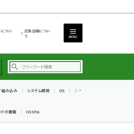
ITについ
広告出稿につい
て
MENU
T／組み込み
システム開発
OS
ミドルウェア
データベース
ai (2475)
加藤銘のチーム貢献～
k ITの書籍
OSSfm
仲間と築いた勝利の絆～
(2297)
iot女子会 (2248)