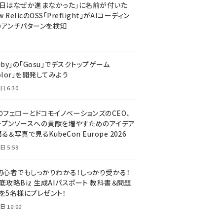
今日はなぜか進まなかった」に名前が付いた
New RelicのOSS「Preflight」がAIコーディン
のアンチパターンを検知
uby」の「Gosu」でデスクトップゲーム
olor」を開発してみよう
日 6:30
のフェローとドコモイノベーションズのCEO、
ープンソースへの貢献を増やすためのアイデア
る＆写真で見るKubeCon Europe 2026
日 5:59
T初心者でもしっかりわかる！しっかり受かる！
底攻略Biz 生成AIパスポート 教科書＆問題
』を5名様にプレゼント！
日 10:00