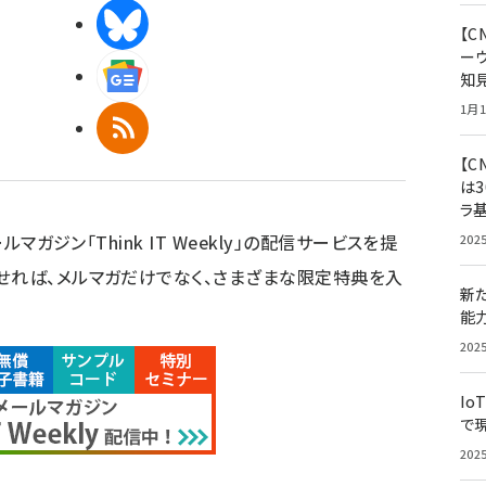
BlueSky
【
ー
Googleニュース
知
1月1
RSS
【C
は3
ラ
ルマガジン「Think IT Weekly」の配信サービスを提
202
せれば、メルマガだけでなく、さまざまな限定特典を入
新
能
202
Io
で
202