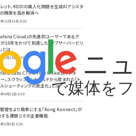
レット、KDDIの属人化問題を生成AIアシスタ
トの精度を高め解消へ
5年11月21日 6:30
rafana Cloud」の先進的ユーザーであるグ
ーが10年をかけて到達した「オブザーバービリ
」とは
5年5月15日 6:30
afana Labs CTOのTom Wilkie氏インタ
ュー。スクラップアンドビルドから産まれた「ト
ブルシューティングの民主化」とは
5年4月21日 6:30
I管理をより簡単にする「Kong Konnect」が
決する課題とその主要機能
5年3月5日 5:30