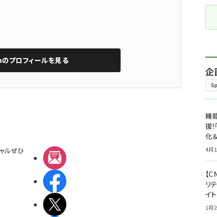
n
のプロフィールを見る
企
S
機能
援!
化＆
4月1
ャルぜひ
メルマガ
【C
Facebook
リ
イ
X(エックス)
1月2