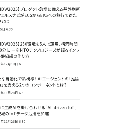
CNDW2025】プロダクト急増に備える基盤刷新
ウェルスナビがECSからEKSへの移行で得た
見とは
5日 6:30
NDW2025】250環境を5人で運用、構築時間
0分に ーKINTOテクノロジーズが語るインフ
基盤組織の作り方
5年12月18日 6:30
たな自動化で熱視線！ AIエージェントの「推論
力」を支える2つのコンポーネントとは？
5年11月28日 6:30
Tに生成AIを掛け合わせる「AI-driven IoT」
現場のIoTデータ活用を加速
5年11月26日 6:30