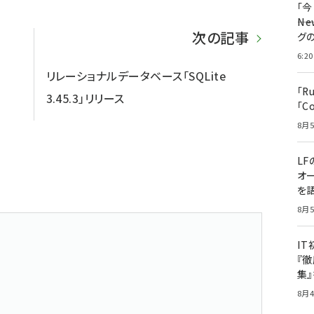
「
――
次の記事
グ
6:20
リレーショナルデータベース「SQLite
「R
3.45.3」リリース
「C
8月5
LF
オ
を語
8月5
I
『徹
集
8月4