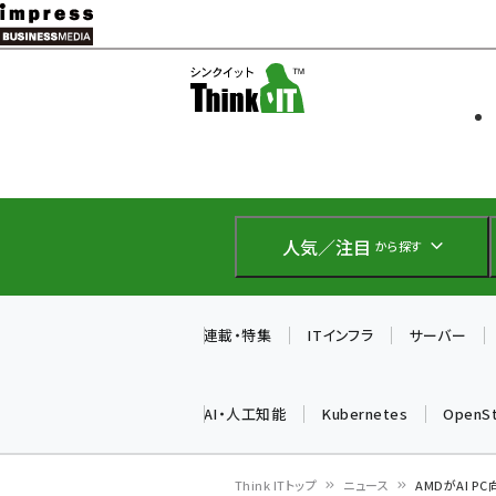
メ
イ
ソフト開発
Think IT
ン
企業IT
コ
製品導入
ン
Web担当者
EC担当者
テ
IoT・AI
ン
DCクラウド
人気／注目
から探す
研究・調査
ツ
エネルギー
に
ドローン
移
連載・特集
ITインフラ
サーバー
教育講座
動
AI・人工知能
Kubernetes
OpenS
Think ITトップ
ニュース
AMDがAI PC