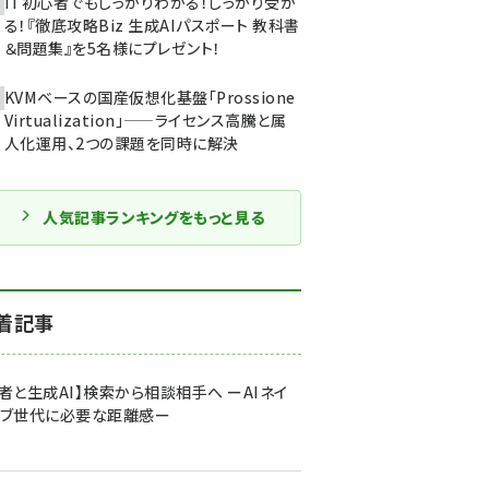
IT初心者でもしっかりわかる！しっかり受か
る！『徹底攻略Biz 生成AIパスポート 教科書
＆問題集』を5名様にプレゼント！
KVMベースの国産仮想化基盤「Prossione
Virtualization」——ライセンス高騰と属
人化運用、2つの課題を同時に解決
人気記事ランキングをもっと見る
着記事
者と生成AI】検索から相談相手へ ーAIネイ
ィブ世代に必要な距離感ー