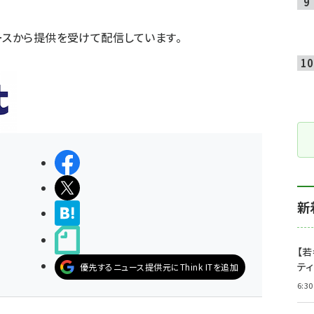
ースから提供を受けて配信しています。
シェアする
ポストする
新
>ブクマする
noteで書く
【若
テ
優先するニュース提供元にThink ITを追加
6:30