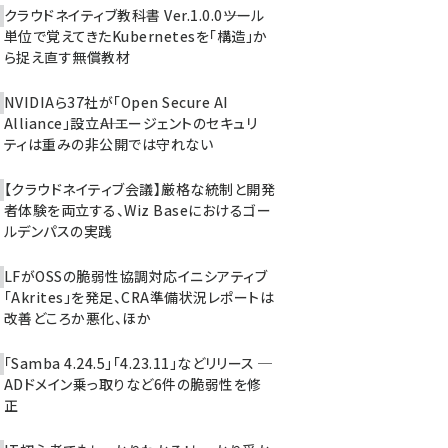
クラウドネイティブ教科書 Ver.1.0.0――ツール
単位で覚えてきたKubernetesを「構造」か
ら捉え直す無償教材
NVIDIAら37社が「Open Secure AI
Alliance」設立――AIエージェントのセキュリ
ティは重みの非公開では守れない
【クラウドネイティブ会議】厳格な統制と開発
者体験を両立する、Wiz Baseにおけるゴー
ルデンパスの実践
LFがOSSの脆弱性協調対応イニシアティブ
「Akrites」を発足、CRA準備状況レポートは
改善どころか悪化、ほか
「Samba 4.24.5」「4.23.11」などリリース ─
ADドメイン乗っ取りなど6件の脆弱性を修
正