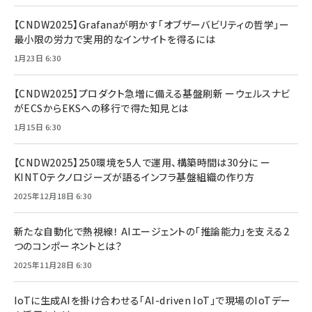
【CNDW2025】Grafanaが明かす「オブザーバビリティの哲学」ー
最小限の労力で実用的なインサイトを得るには
1月23日 6:30
【CNDW2025】プロダクト急増に備える基盤刷新 ーウェルスナビ
がECSからEKSへの移行で得た知見とは
1月15日 6:30
【CNDW2025】250環境を5人で運用、構築時間は30分に ー
KINTOテクノロジーズが語るインフラ基盤組織の作り方
2025年12月18日 6:30
新たな自動化で熱視線！ AIエージェントの「推論能力」を支える2
つのコンポーネントとは？
2025年11月28日 6:30
IoTに生成AIを掛け合わせる「AI-driven IoT」で現場のIoTデー