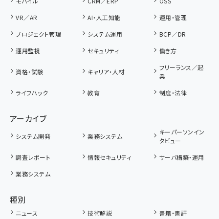
モバイル
CRM／ERP
OSS
VR／AR
AI・人工知能
運用・管理
プロジェクト管理
システム運用
BCP／DR
運用監視
セキュリティ
働き方
フリーランス／起
資格・試験
キャリア・人材
業
ライフハック
教育
制度・法律
アーカイブ
キーパーソンイン
システム開発
業務システム
タビュー
調査レポート
情報セキュリティ
サーバ構築・運用
業務システム
種別
ニュース
技術解説
書籍・書評