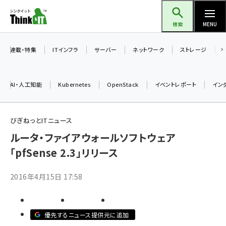
メ
Think IT（シンクイット）
イ
検索
MENU
ン
コ
連載・特集
ITインフラ
サーバー
ネットワーク
ストレージ
ン
テ
AI・人工知能
Kubernetes
OpenStack
イベントレポート
イン
ン
ツ
ai (2480)
に
びぎねっとITニュース
加藤銘のチーム貢献～仲間と築いた勝利の絆～ (2304)
移
ルータ・ファイアウォールソフトウェア
動
「pfSense 2.3」リリース
iot女子会 (2263)
北海道をのんびり旅する晴山佳須夫のヒント集！ (2017)
2016年4月15日 17:58
drupal (1940)
genai (1473)
優先するニュース提供元に追加
ai crunch (1347)