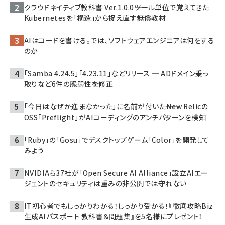
クラウドネイティブ教科書 Ver.1.0.0――ツール単位で覚えてきた
Kubernetesを「構造」から捉え直す無償教材
AIはコードを書ける。では、ソフトウェアエンジニアは何をする
のか
「Samba 4.24.5」「4.23.11」などリリース ─ ADドメイン乗っ
取りなど6件の脆弱性を修正
「今日はなぜか進まなかった」に名前が付いた――New Relicの
OSS「Preflight」がAIコーディングのアンチパターンを検知
「Ruby」の「Gosu」でデスクトップゲーム「Color」を開発して
みよう
NVIDIAら37社が「Open Secure AI Alliance」設立――AIエー
ジェントのセキュリティは重みの非公開では守れない
IT初心者でもしっかりわかる！しっかり受かる！『徹底攻略Biz
生成AIパスポート 教科書＆問題集』を5名様にプレゼント！