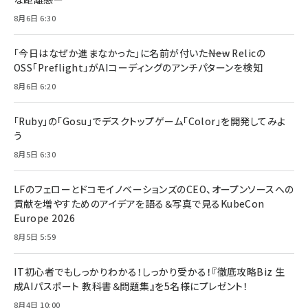
8月6日 6:30
「今日はなぜか進まなかった」に名前が付いた――New Relicの
OSS「Preflight」がAIコーディングのアンチパターンを検知
8月6日 6:20
「Ruby」の「Gosu」でデスクトップゲーム「Color」を開発してみよ
う
8月5日 6:30
LFのフェローとドコモイノベーションズのCEO、オープンソースへの
貢献を増やすためのアイデアを語る＆写真で見るKubeCon
Europe 2026
8月5日 5:59
IT初心者でもしっかりわかる！しっかり受かる！『徹底攻略Biz 生
成AIパスポート 教科書＆問題集』を5名様にプレゼント！
8月4日 10:00