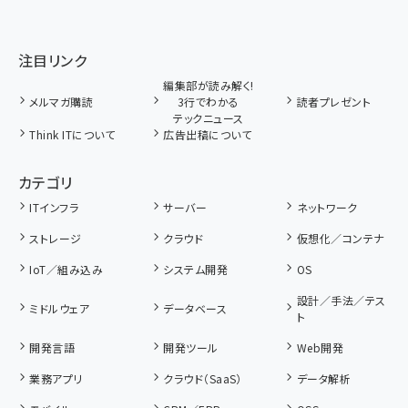
注目リンク
編集部が読み解く!
メルマガ購読
3行でわかる
読者プレゼント
テックニュース
Think ITについて
広告出稿について
カテゴリ
ITインフラ
サーバー
ネットワーク
ストレージ
クラウド
仮想化／コンテナ
IoT／組み込み
システム開発
OS
設計／手法／テス
ミドルウェア
データベース
ト
開発言語
開発ツール
Web開発
業務アプリ
クラウド（SaaS）
データ解析